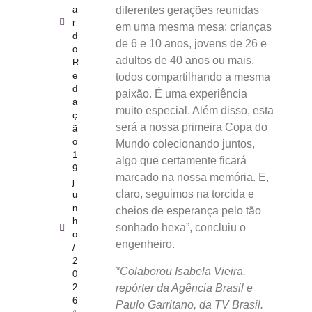
a
diferentes gerações reunidas
r
em uma mesma mesa: crianças
d
de 6 e 10 anos, jovens de 26 e
o
adultos de 40 anos ou mais,
R
e
todos compartilhando a mesma
d
paixão. É uma experiência
a
muito especial. Além disso, esta
ç
será a nossa primeira Copa do
ã
o
Mundo colecionando juntos,
1
algo que certamente ficará
9
marcado na nossa memória. E,
j
claro, seguimos na torcida e
u
n
cheios de esperança pelo tão
h
sonhado hexa”, concluiu o
o
engenheiro.
/
2
*Colaborou Isabela Vieira,
0
2
repórter da Agência Brasil e
6
Paulo Garritano, da TV Brasil.