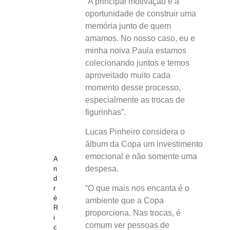
“A principal motivação é a
oportunidade de construir uma
memória junto de quem
amamos. No nosso caso, eu e
minha noiva Paula estamos
colecionando juntos e temos
aproveitado muito cada
momento desse processo,
especialmente as trocas de
figurinhas”.
Lucas Pinheiro considera o
álbum da Copa um investimento
emocional e não somente uma
A
despesa.
n
d
“O que mais nos encanta é o
r
é
ambiente que a Copa
R
proporciona. Nas trocas, é
i
comum ver pessoas de
c