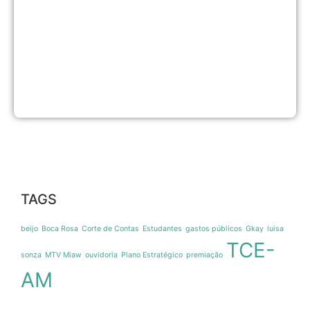
S
p
a
p
1
m
6
a
2
TAGS
beijo
Boca Rosa
Corte de Contas
Estudantes
gastos públicos
Gkay
luisa
TCE-
sonza
MTV Miaw
ouvidoria
Plano Estratégico
premiação
AM