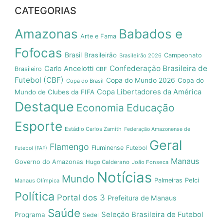
CATEGORIAS
Amazonas
Babados e
Arte e Fama
Fofocas
Brasil
Brasileirão
Campeonato
Brasileirão 2026
Confederação Brasileira de
Carlo Ancelotti
Brasileiro
CBF
Futebol (CBF)
Copa do Mundo 2026
Copa do
Copa do Brasil
Copa Libertadores da América
Mundo de Clubes da FIFA
Destaque
Economia
Educação
Esporte
Estádio Carlos Zamith
Federação Amazonense de
Geral
Flamengo
Fluminense
Futebol
Futebol (FAF)
Manaus
Governo do Amazonas
Hugo Calderano
João Fonseca
Notícias
Mundo
Pelci
Palmeiras
Manaus Olímpica
Política
Portal dos 3
Prefeitura de Manaus
Saúde
Seleção Brasileira de Futebol
Programa
Sedel