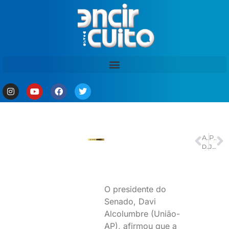
ANTERIOR
PRÓXIMO
Desemprego entre mulheres negras jovens chega a 24,7%, aponta estudo
Judiciário do Rio atende pedidos de medida protetiva no feriado
O presidente do
Senado, Davi
Alcolumbre (União-
AP), afirmou que a