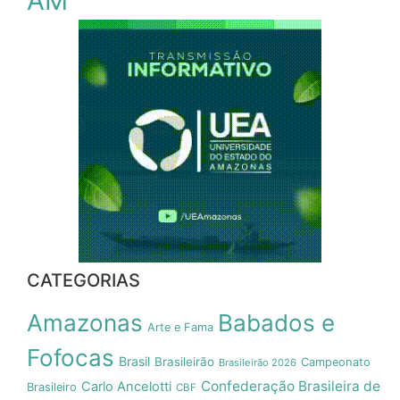
AM
CATEGORIAS
Amazonas
Babados e
Arte e Fama
Fofocas
Brasil
Brasileirão
Campeonato
Brasileirão 2026
Confederação Brasileira de
Carlo Ancelotti
Brasileiro
CBF