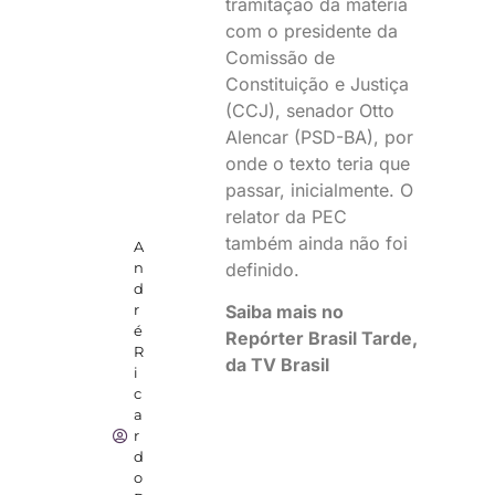
tramitação da matéria
com o presidente da
Comissão de
Constituição e Justiça
(CCJ), senador Otto
Alencar (PSD-BA), por
onde o texto teria que
passar, inicialmente. O
relator da PEC
também ainda não foi
A
definido.
n
d
Saiba mais no
r
é
Repórter Brasil Tarde,
R
da TV Brasil
i
c
a
r
d
o