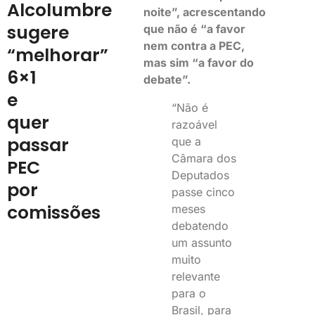
Alcolumbre
noite”, acrescentando
sugere
que não é “a favor
nem contra a PEC,
“melhorar”
mas sim “a favor do
6×1
debate”.
e
“Não é
quer
razoável
passar
que a
Câmara dos
PEC
Deputados
por
passe cinco
comissões
meses
debatendo
um assunto
muito
relevante
para o
Brasil, para