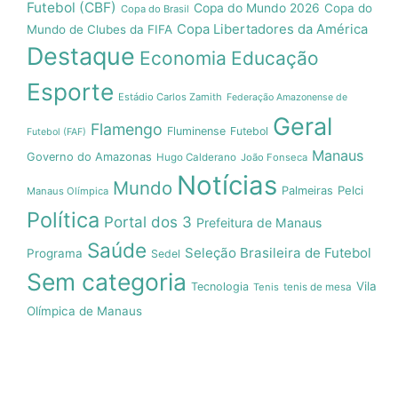
Futebol (CBF)
Copa do Mundo 2026
Copa do
Copa do Brasil
Copa Libertadores da América
Mundo de Clubes da FIFA
Destaque
Economia
Educação
Esporte
Estádio Carlos Zamith
Federação Amazonense de
Geral
Flamengo
Fluminense
Futebol
Futebol (FAF)
Manaus
Governo do Amazonas
Hugo Calderano
João Fonseca
Notícias
Mundo
Pelci
Palmeiras
Manaus Olímpica
Política
Portal dos 3
Prefeitura de Manaus
Saúde
Seleção Brasileira de Futebol
Programa
Sedel
Sem categoria
Vila
Tecnologia
Tenis
tenis de mesa
Olímpica de Manaus