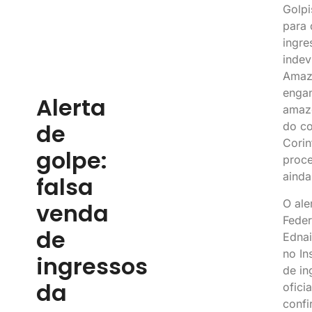
Golpi
para 
ingre
indev
Amaz
engan
Alerta
amaz
de
do co
Corin
golpe:
proce
ainda
falsa
O ale
venda
Feder
de
Ednai
no In
ingressos
de in
da
ofici
confi