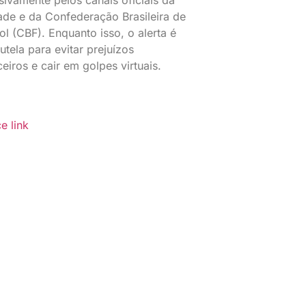
sivamente pelos canais oficiais da
ade e da Confederação Brasileira de
ol (CBF). Enquanto isso, o alerta é
utela para evitar prejuízos
ceiros e cair em golpes virtuais.
e link