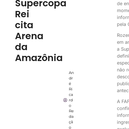
Supercopa
de en
momen
Rei
infor
cita
pela 
Arena
Rozen
em a
da
a Sup
Amazônia
defin
espec
não r
An
desco
dr
publi
é
Ri
antec
ca
rd
A FAF
o
confi
Re
infor
da
ingre
çã
o