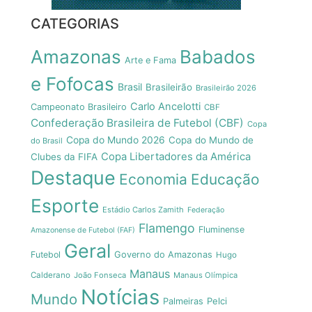
CATEGORIAS
Amazonas
Babados
Arte e Fama
e Fofocas
Brasil
Brasileirão
Brasileirão 2026
Carlo Ancelotti
Campeonato Brasileiro
CBF
Confederação Brasileira de Futebol (CBF)
Copa
Copa do Mundo 2026
Copa do Mundo de
do Brasil
Copa Libertadores da América
Clubes da FIFA
Destaque
Economia
Educação
Esporte
Estádio Carlos Zamith
Federação
Flamengo
Fluminense
Amazonense de Futebol (FAF)
Geral
Futebol
Governo do Amazonas
Hugo
Manaus
Calderano
João Fonseca
Manaus Olímpica
Notícias
Mundo
Pelci
Palmeiras