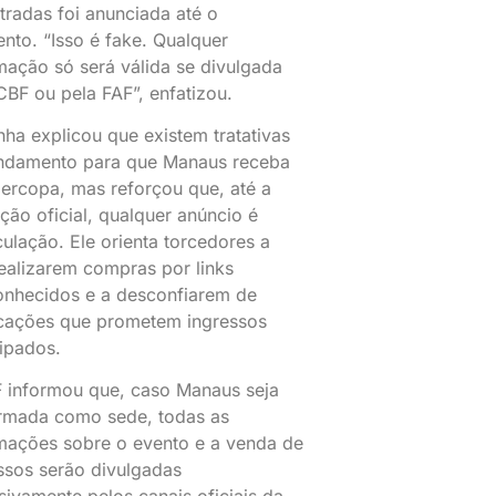
tradas foi anunciada até o
to. “Isso é fake. Qualquer
mação só será válida se divulgada
CBF ou pela FAF”, enfatizou.
ha explicou que existem tratativas
ndamento para que Manaus receba
ercopa, mas reforçou que, até a
ição oficial, qualquer anúncio é
ulação. Ele orienta torcedores a
ealizarem compras por links
nhecidos e a desconfiarem de
cações que prometem ingressos
ipados.
 informou que, caso Manaus seja
rmada como sede, todas as
mações sobre o evento e a venda de
ssos serão divulgadas