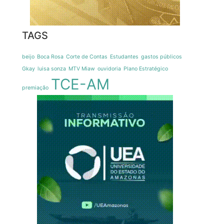
TAGS
beijo
Boca Rosa
Corte de Contas
Estudantes
gastos públicos
Gkay
luisa sonza
MTV Miaw
ouvidoria
Plano Estratégico
TCE-AM
premiação