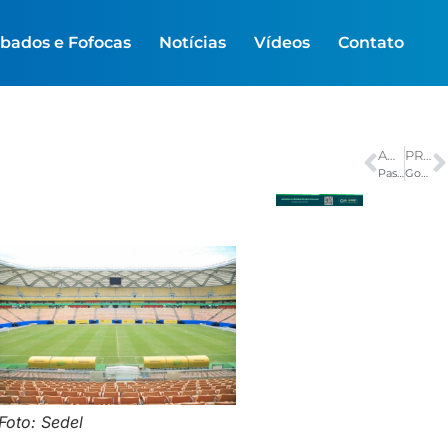
bados e Fofocas
Notícias
Vídeos
Contato
ANTERIOR
PRÓXIMO
Passagem dos ônibus urbanos do Rio vai subir para R$ 5 no domingo
Governo do Amazonas intensifica esquema de segurança para a virada do ano
Foto: Sedel