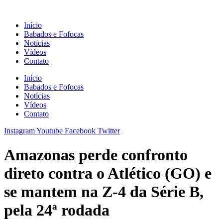
Ir
para
Início
o
Babados e Fofocas
conteúdo
Notícias
Vídeos
Contato
Início
Babados e Fofocas
Notícias
Vídeos
Contato
Instagram
Youtube
Facebook
Twitter
Amazonas perde confronto
direto contra o Atlético (GO) e
se mantem na Z-4 da Série B,
pela 24ª rodada