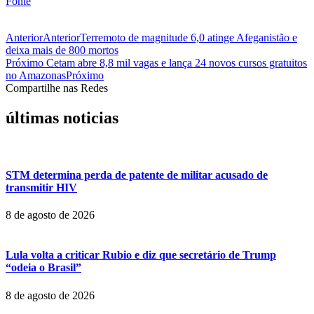
Fonte
Anterior
Anterior
Terremoto de magnitude 6,0 atinge Afeganistão e
deixa mais de 800 mortos
Próximo
Cetam abre 8,8 mil vagas e lança 24 novos cursos gratuitos
no Amazonas
Próximo
Compartilhe nas Redes
últimas noticias
STM determina perda de patente de militar acusado de
transmitir HIV
8 de agosto de 2026
Lula volta a criticar Rubio e diz que secretário de Trump
“odeia o Brasil”
8 de agosto de 2026