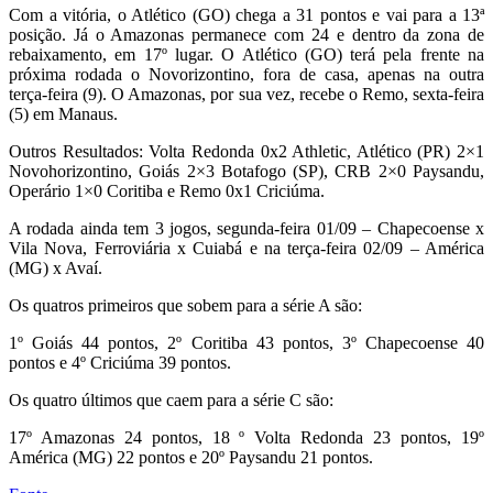
Com a vitória, o Atlético (GO) chega a 31 pontos e vai para a 13ª
posição. Já o Amazonas permanece com 24 e dentro da zona de
rebaixamento, em 17º lugar. O Atlético (GO) terá pela frente na
próxima rodada o Novorizontino, fora de casa, apenas na outra
terça-feira (9). O Amazonas, por sua vez, recebe o Remo, sexta-feira
(5) em Manaus.
Outros Resultados: Volta Redonda 0x2 Athletic, Atlético (PR) 2×1
Novohorizontino, Goiás 2×3 Botafogo (SP), CRB 2×0 Paysandu,
Operário 1×0 Coritiba e Remo 0x1 Criciúma.
A rodada ainda tem 3 jogos, segunda-feira 01/09 – Chapecoense x
Vila Nova, Ferroviária x Cuiabá e na terça-feira 02/09 – América
(MG) x Avaí.
Os quatros primeiros que sobem para a série A são:
1º Goiás 44 pontos, 2º Coritiba 43 pontos, 3º Chapecoense 40
pontos e 4º Criciúma 39 pontos.
Os quatro últimos que caem para a série C são:
17º Amazonas 24 pontos, 18 º Volta Redonda 23 pontos, 19º
América (MG) 22 pontos e 20º Paysandu 21 pontos.