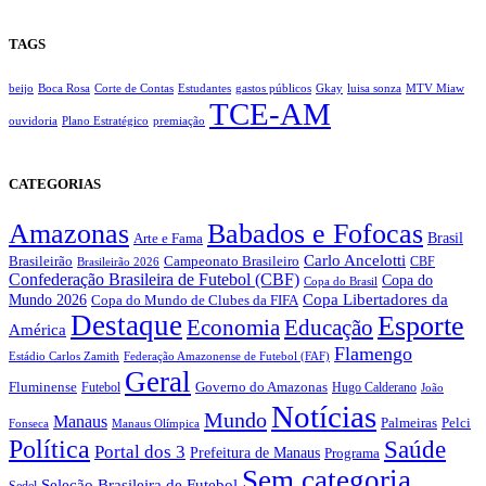
TAGS
beijo
Boca Rosa
Corte de Contas
Estudantes
gastos públicos
Gkay
luisa sonza
MTV Miaw
TCE-AM
ouvidoria
Plano Estratégico
premiação
CATEGORIAS
Amazonas
Babados e Fofocas
Brasil
Arte e Fama
Carlo Ancelotti
Brasileirão
Campeonato Brasileiro
Brasileirão 2026
CBF
Confederação Brasileira de Futebol (CBF)
Copa do
Copa do Brasil
Copa Libertadores da
Mundo 2026
Copa do Mundo de Clubes da FIFA
Destaque
Esporte
Economia
Educação
América
Flamengo
Estádio Carlos Zamith
Federação Amazonense de Futebol (FAF)
Geral
Fluminense
Futebol
Governo do Amazonas
Hugo Calderano
João
Notícias
Mundo
Manaus
Pelci
Palmeiras
Fonseca
Manaus Olímpica
Política
Saúde
Portal dos 3
Prefeitura de Manaus
Programa
Sem categoria
Seleção Brasileira de Futebol
Sedel