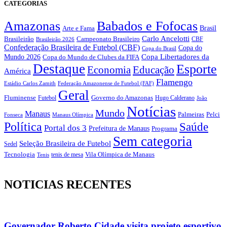
CATEGORIAS
Amazonas
Babados e Fofocas
Brasil
Arte e Fama
Carlo Ancelotti
Brasileirão
Campeonato Brasileiro
Brasileirão 2026
CBF
Confederação Brasileira de Futebol (CBF)
Copa do
Copa do Brasil
Copa Libertadores da
Mundo 2026
Copa do Mundo de Clubes da FIFA
Destaque
Esporte
Economia
Educação
América
Flamengo
Estádio Carlos Zamith
Federação Amazonense de Futebol (FAF)
Geral
Fluminense
Futebol
Governo do Amazonas
Hugo Calderano
João
Notícias
Mundo
Manaus
Pelci
Palmeiras
Fonseca
Manaus Olímpica
Política
Saúde
Portal dos 3
Prefeitura de Manaus
Programa
Sem categoria
Seleção Brasileira de Futebol
Sedel
Vila Olímpica de Manaus
Tecnologia
Tenis
tenis de mesa
NOTICIAS RECENTES
Governador Roberto Cidade visita projeto esportivo