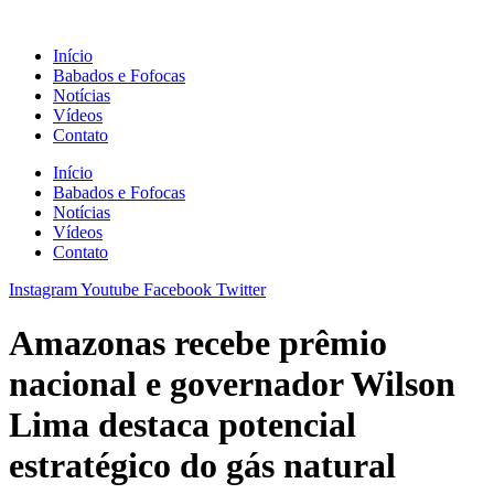
Ir
para
Início
o
Babados e Fofocas
conteúdo
Notícias
Vídeos
Contato
Início
Babados e Fofocas
Notícias
Vídeos
Contato
Instagram
Youtube
Facebook
Twitter
Amazonas recebe prêmio
nacional e governador Wilson
Lima destaca potencial
estratégico do gás natural