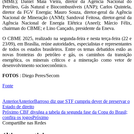
(MME); Daniel Maia Vieira, diretor da Agência Nacional do
Petróleo, Gás Natural e Biocombustíveis (ANP); Carlos Quintela,
diretor da FGV Energia; Mauro Souza, diretor-geral da Agência
Nacional de Mineração (ANM); Sandoval Feitosa, diretor-geral da
Agência Nacional de Energia Elétrica (Aneel); Márcio Félix,
chairman do CBME; e Lino Cançado, presidente da Eneva.
O CBME 2025, realizado na segunda-feira e nesta terça-feira (22 e
23/09), em Brasília, reúne autoridades, especialistas e representantes
de todos os estados brasileiros. Entre os temas debatidos estão as
novas fronteiras do petróleo e gás, os caminhos da transição
energética, os minerais críticos e a mineração como vetor de
desenvolvimento socioeconômico.
FOTOS
: Diego Peres/Secom
Fonte
Anterior
Anterior
Barroso diz que STF cumpriu dever de preservar o
Estado de direito
Próximo
CBF divulga a tabela da segunda fase da Copa do Brasil;
confira os jogos
Próximo
Compartilhe nas Redes