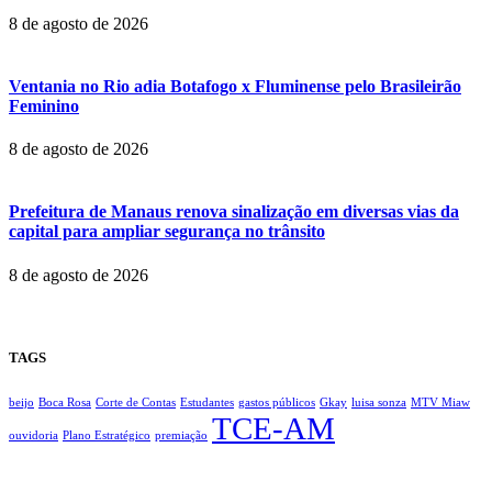
8 de agosto de 2026
Ventania no Rio adia Botafogo x Fluminense pelo Brasileirão
Feminino
8 de agosto de 2026
Prefeitura de Manaus renova sinalização em diversas vias da
capital para ampliar segurança no trânsito
8 de agosto de 2026
TAGS
beijo
Boca Rosa
Corte de Contas
Estudantes
gastos públicos
Gkay
luisa sonza
MTV Miaw
TCE-AM
ouvidoria
Plano Estratégico
premiação