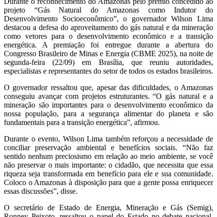
Durante o reconhecimento do Amazonas pelo prêmio concedido ao
projeto “Gás Natural do Amazonas como Indutor do
Desenvolvimento Socioeconômico”, o governador Wilson Lima
destacou a defesa do aproveitamento do gás natural e da mineração
como vetores para o desenvolvimento econômico e a transição
energética. A premiação foi entregue durante a abertura do
Congresso Brasileiro de Minas e Energia (CBME 2025), na noite de
segunda-feira (22/09) em Brasília, que reuniu autoridades,
especialistas e representantes do setor de todos os estados brasileiros.
O governador ressaltou que, apesar das dificuldades, o Amazonas
conseguiu avançar com projetos estruturantes. “O gás natural e a
mineração são importantes para o desenvolvimento econômico da
nossa população, para a segurança alimentar do planeta e são
fundamentais para a transição energética”, afirmou.
Durante o evento, Wilson Lima também reforçou a necessidade de
conciliar preservação ambiental e benefícios sociais. “Não faz
sentido nenhum preciosismo em relação ao meio ambiente, se você
não preservar o mais importante: o cidadão, que necessita que essa
riqueza seja transformada em benefício para ele e sua comunidade.
Coloco o Amazonas à disposição para que a gente possa enriquecer
essas discussões”, disse.
O secretário de Estado de Energia, Mineração e Gás (Semig),
Ronney Peixoto, ressaltou o papel do Estado no debate nacional.