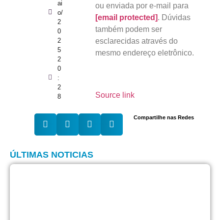
ai
ou enviada por e-mail para
o/
[email protected]
. Dúvidas
2
também podem ser
0
2
esclarecidas através do
5
mesmo endereço eletrônico.
2
0
:
2
Source link
8
Compartilhe nas Redes
ÚLTIMAS NOTICIAS
A
V
q
o
i
p
d