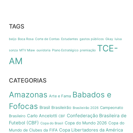
TAGS
beijo
Boca Rosa
Corte de Contas
Estudantes
gastos públicos
Gkay
luisa
TCE-
sonza
MTV Miaw
ouvidoria
Plano Estratégico
premiação
AM
CATEGORIAS
Amazonas
Babados e
Arte e Fama
Fofocas
Brasil
Brasileirão
Campeonato
Brasileirão 2026
Confederação Brasileira de
Carlo Ancelotti
Brasileiro
CBF
Futebol (CBF)
Copa do Mundo 2026
Copa do
Copa do Brasil
Copa Libertadores da América
Mundo de Clubes da FIFA