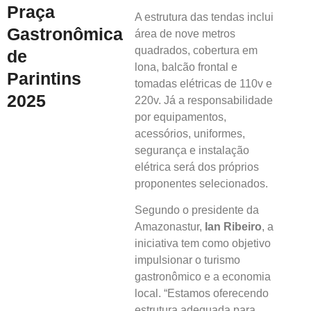
Praça
A estrutura das tendas inclui
Gastronômica
área de nove metros
quadrados, cobertura em
de
lona, balcão frontal e
Parintins
tomadas elétricas de 110v e
2025
220v. Já a responsabilidade
por equipamentos,
acessórios, uniformes,
segurança e instalação
elétrica será dos próprios
proponentes selecionados.
Segundo o presidente da
Amazonastur,
Ian Ribeiro
, a
iniciativa tem como objetivo
impulsionar o turismo
gastronômico e a economia
local. “Estamos oferecendo
estrutura adequada para