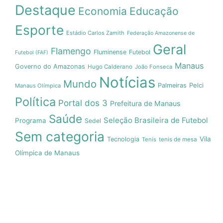
Destaque
Economia
Educação
Esporte
Estádio Carlos Zamith
Federação Amazonense de
Geral
Flamengo
Fluminense
Futebol
Futebol (FAF)
Manaus
Governo do Amazonas
Hugo Calderano
João Fonseca
Notícias
Mundo
Pelci
Palmeiras
Manaus Olímpica
Política
Portal dos 3
Prefeitura de Manaus
Saúde
Seleção Brasileira de Futebol
Programa
Sedel
Sem categoria
Vila
Tecnologia
Tenis
tenis de mesa
Olímpica de Manaus