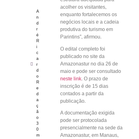
acolher os visitantes,
A
enquanto fortalecemos os
n
negócios locais e a cadeia
d
r
produtiva do turismo em
é
Parintins”, afirmou.
R
i
O edital completo foi
c
publicado no site da
a
Amazonastur no dia 26 de
r
d
maio e pode ser consultado
o
neste link
. O prazo de
R
inscrição é de 15 dias
e
contados a partir da
d
a
publicação.
ç
ã
A documentação exigida
o
pode ser protocolada
3
presencialmente na sede da
0
Amazonastur, em Manaus,
m