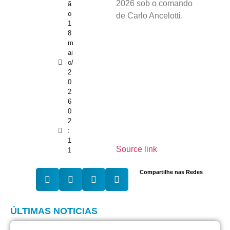
2026 sob o comando
ã
o
de Carlo Ancelotti.
1
8
m
ai
o/
2
0
2
6
0
2
:
1
Source link
1
Compartilhe nas Redes
ÚLTIMAS NOTICIAS