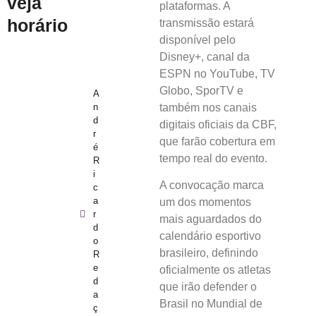
veja
plataformas. A
horário
transmissão estará
disponível pelo
Disney+, canal da
ESPN no YouTube, TV
Globo, SporTV e
A
n
também nos canais
d
digitais oficiais da CBF,
r
que farão cobertura em
é
tempo real do evento.
R
i
A convocação marca
c
a
um dos momentos
r
mais aguardados do
d
calendário esportivo
o
brasileiro, definindo
R
e
oficialmente os atletas
d
que irão defender o
a
Brasil no Mundial de
ç