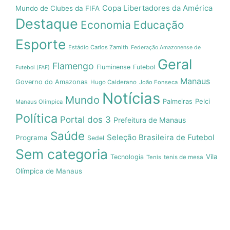
Copa Libertadores da América
Mundo de Clubes da FIFA
Destaque
Economia
Educação
Esporte
Estádio Carlos Zamith
Federação Amazonense de
Geral
Flamengo
Fluminense
Futebol
Futebol (FAF)
Manaus
Governo do Amazonas
Hugo Calderano
João Fonseca
Notícias
Mundo
Pelci
Palmeiras
Manaus Olímpica
Política
Portal dos 3
Prefeitura de Manaus
Saúde
Seleção Brasileira de Futebol
Programa
Sedel
Sem categoria
Vila
Tecnologia
Tenis
tenis de mesa
Olímpica de Manaus