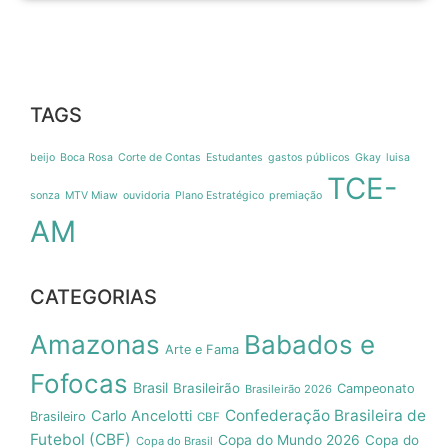
TAGS
beijo
Boca Rosa
Corte de Contas
Estudantes
gastos públicos
Gkay
luisa
TCE-
sonza
MTV Miaw
ouvidoria
Plano Estratégico
premiação
AM
CATEGORIAS
Amazonas
Babados e
Arte e Fama
Fofocas
Brasil
Brasileirão
Campeonato
Brasileirão 2026
Confederação Brasileira de
Carlo Ancelotti
Brasileiro
CBF
Futebol (CBF)
Copa do Mundo 2026
Copa do
Copa do Brasil