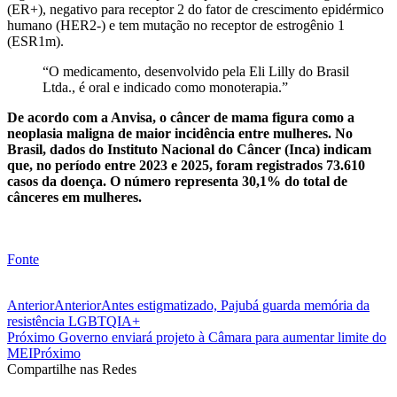
(ER+), negativo para receptor 2 do fator de crescimento epidérmico
humano (HER2-) e tem mutação no receptor de estrogênio 1
(ESR1m).
“O medicamento, desenvolvido pela Eli Lilly do Brasil
Ltda., é oral e indicado como monoterapia.”
De acordo com a Anvisa, o câncer de mama figura como a
neoplasia maligna de maior incidência entre mulheres. No
Brasil, dados do Instituto Nacional do Câncer (Inca) indicam
que, no período entre 2023 e 2025, foram registrados 73.610
casos da doença. O número representa 30,1% do total de
cânceres em mulheres.
Fonte
Anterior
Anterior
Antes estigmatizado, Pajubá guarda memória da
resistência LGBTQIA+
Próximo
Governo enviará projeto à Câmara para aumentar limite do
MEI
Próximo
Compartilhe nas Redes