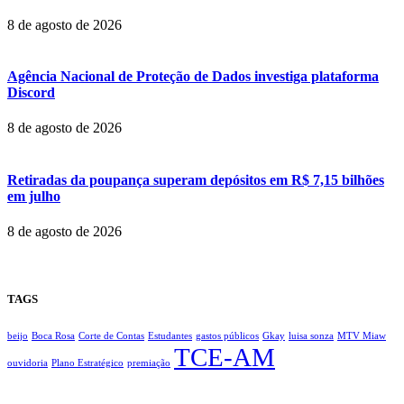
8 de agosto de 2026
Agência Nacional de Proteção de Dados investiga plataforma
Discord
8 de agosto de 2026
Retiradas da poupança superam depósitos em R$ 7,15 bilhões
em julho
8 de agosto de 2026
TAGS
beijo
Boca Rosa
Corte de Contas
Estudantes
gastos públicos
Gkay
luisa sonza
MTV Miaw
TCE-AM
ouvidoria
Plano Estratégico
premiação