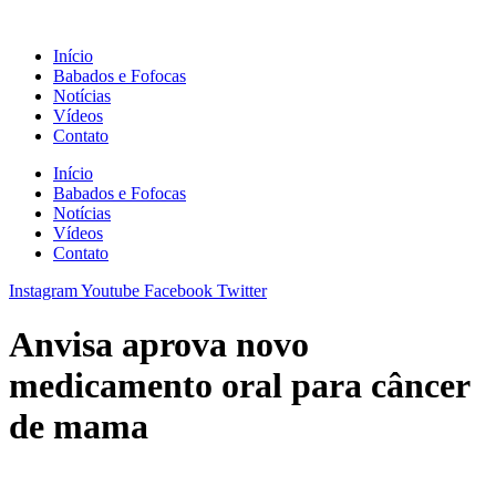
Ir
para
Início
o
Babados e Fofocas
conteúdo
Notícias
Vídeos
Contato
Início
Babados e Fofocas
Notícias
Vídeos
Contato
Instagram
Youtube
Facebook
Twitter
Anvisa aprova novo
medicamento oral para câncer
de mama