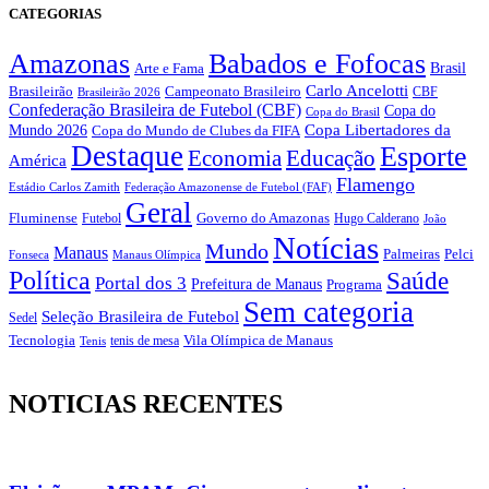
CATEGORIAS
Amazonas
Babados e Fofocas
Brasil
Arte e Fama
Carlo Ancelotti
Brasileirão
Campeonato Brasileiro
Brasileirão 2026
CBF
Confederação Brasileira de Futebol (CBF)
Copa do
Copa do Brasil
Copa Libertadores da
Mundo 2026
Copa do Mundo de Clubes da FIFA
Destaque
Esporte
Economia
Educação
América
Flamengo
Estádio Carlos Zamith
Federação Amazonense de Futebol (FAF)
Geral
Fluminense
Futebol
Governo do Amazonas
Hugo Calderano
João
Notícias
Mundo
Manaus
Pelci
Palmeiras
Fonseca
Manaus Olímpica
Política
Saúde
Portal dos 3
Prefeitura de Manaus
Programa
Sem categoria
Seleção Brasileira de Futebol
Sedel
Vila Olímpica de Manaus
Tecnologia
Tenis
tenis de mesa
NOTICIAS RECENTES