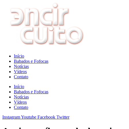
Ir
para
o
conteúdo
Início
Babados e Fofocas
Notícias
Vídeos
Contato
Início
Babados e Fofocas
Notícias
Vídeos
Contato
Instagram
Youtube
Facebook
Twitter