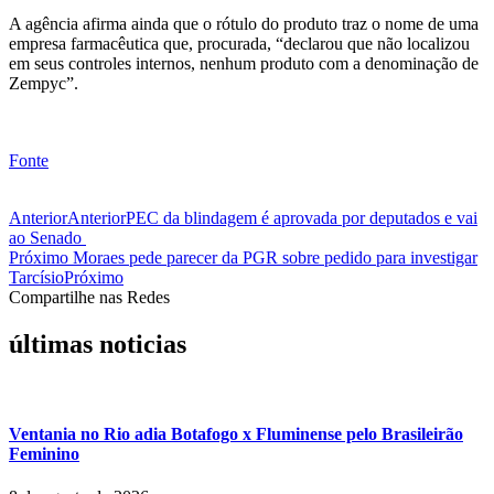
A agência afirma ainda que o rótulo do produto traz o nome de uma
empresa farmacêutica que, procurada, “declarou que não localizou
em seus controles internos, nenhum produto com a denominação de
Zempyc”.
Fonte
Anterior
Anterior
PEC da blindagem é aprovada por deputados e vai
ao Senado
Próximo
Moraes pede parecer da PGR sobre pedido para investigar
Tarcísio
Próximo
Compartilhe nas Redes
últimas noticias
Ventania no Rio adia Botafogo x Fluminense pelo Brasileirão
Feminino