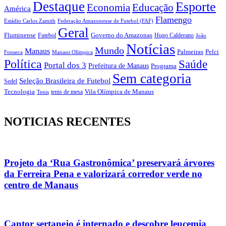
Destaque
Esporte
Economia
Educação
América
Flamengo
Estádio Carlos Zamith
Federação Amazonense de Futebol (FAF)
Geral
Fluminense
Futebol
Governo do Amazonas
Hugo Calderano
João
Notícias
Mundo
Manaus
Pelci
Palmeiras
Fonseca
Manaus Olímpica
Política
Saúde
Portal dos 3
Prefeitura de Manaus
Programa
Sem categoria
Seleção Brasileira de Futebol
Sedel
Vila Olímpica de Manaus
Tecnologia
Tenis
tenis de mesa
NOTICIAS RECENTES
Projeto da ‘Rua Gastronômica’ preservará árvores
da Ferreira Pena e valorizará corredor verde no
centro de Manaus
Cantor sertanejo é internado e descobre leucemia