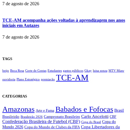
7 de agosto de 2026
TCE-AM acompanha ações voltadas à aprendizagem nos anos
iniciais em Autazes
7 de agosto de 2026
TAGS
beijo
Boca Rosa
Corte de Contas
Estudantes
gastos públicos
Gkay
luisa sonza
MTV Miaw
TCE-AM
ouvidoria
Plano Estratégico
premiação
CATEGORIAS
Amazonas
Babados e Fofocas
Brasil
Arte e Fama
Carlo Ancelotti
Brasileirão
Campeonato Brasileiro
Brasileirão 2026
CBF
Confederação Brasileira de Futebol (CBF)
Copa do
Copa do Brasil
Copa Libertadores da
Mundo 2026
Copa do Mundo de Clubes da FIFA