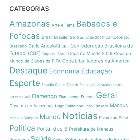
CATEGORIAS
Amazonas
Babados e
Arte e Fama
Fofocas
Brasil
Brasileirão
Campeonato
Brasileirão 2026
Confederação Brasileira de
Carlo Ancelotti
Brasileiro
CBF
Futebol (CBF)
Copa do Mundo 2026
Copa do
Copa do Brasil
Copa Libertadores da América
Mundo de Clubes da FIFA
Destaque
Economia
Educação
Esporte
Estádio Carlos Zamith
Federação Amazonense de
Geral
Flamengo
Fluminense
Futebol
Futebol (FAF)
Manaus
Governo do Amazonas
Hugo Calderano
João Fonseca
Notícias
Mundo
Pelci
Palmeiras
Manaus Olímpica
Política
Portal dos 3
Prefeitura de Manaus
Saúde
Seleção Brasileira de Futebol
Programa
Sedel