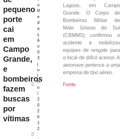
o
Lagoas, em
Campo
pequeno
R
Grande. O Corpo de
e
porte
Bombeiros Militar de
d
cai
Mato Grosso do Sul
a
ç
(CBMMS) confirmou o
em
ã
acidente e mobilizou
o
Campo
equipes de resgate para
0
Grande,
o local de difícil acesso. A
3
j
aeronave pertence a uma
e
u
empresa de táxi aéreo.
l
bombeiros
h
Fonte
fazem
o
/
buscas
2
0
por
2
vítimas
6
1
2
: