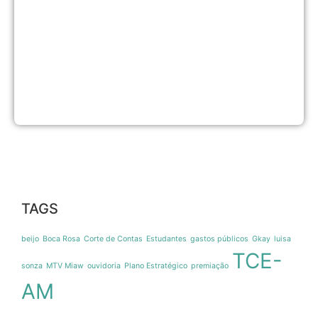
p
d
c
d
C
F
2
5
2
TAGS
beijo
Boca Rosa
Corte de Contas
Estudantes
gastos públicos
Gkay
luisa
TCE-
sonza
MTV Miaw
ouvidoria
Plano Estratégico
premiação
AM