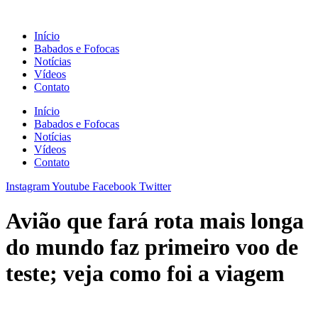
Ir
para
Início
o
Babados e Fofocas
conteúdo
Notícias
Vídeos
Contato
Início
Babados e Fofocas
Notícias
Vídeos
Contato
Instagram
Youtube
Facebook
Twitter
Avião que fará rota mais longa
do mundo faz primeiro voo de
teste; veja como foi a viagem