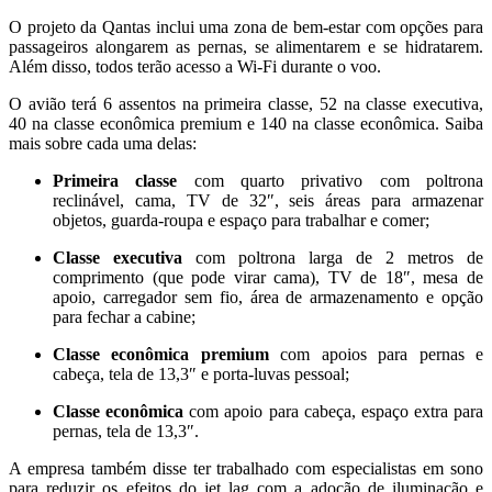
O projeto da Qantas inclui uma zona de bem-estar com opções para
passageiros alongarem as pernas, se alimentarem e se hidratarem.
Além disso, todos terão acesso a Wi-Fi durante o voo.
O avião terá 6 assentos na primeira classe, 52 na classe executiva,
40 na classe econômica premium e 140 na classe econômica. Saiba
mais sobre cada uma delas:
Primeira classe
com quarto privativo com poltrona
reclinável, cama, TV de 32″, seis áreas para armazenar
objetos, guarda-roupa e espaço para trabalhar e comer;
Classe executiva
com poltrona larga de 2 metros de
comprimento (que pode virar cama), TV de 18″, mesa de
apoio, carregador sem fio, área de armazenamento e opção
para fechar a cabine;
Classe econômica premium
com apoios para pernas e
cabeça, tela de 13,3″ e porta-luvas pessoal;
Classe econômica
com apoio para cabeça, espaço extra para
pernas, tela de 13,3″.
A empresa também disse ter trabalhado com especialistas em sono
para reduzir os efeitos do jet lag com a adoção de iluminação e