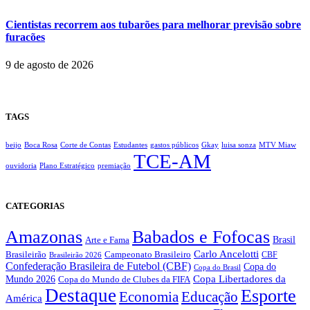
Cientistas recorrem aos tubarões para melhorar previsão sobre
furacões
9 de agosto de 2026
TAGS
beijo
Boca Rosa
Corte de Contas
Estudantes
gastos públicos
Gkay
luisa sonza
MTV Miaw
TCE-AM
ouvidoria
Plano Estratégico
premiação
CATEGORIAS
Amazonas
Babados e Fofocas
Brasil
Arte e Fama
Carlo Ancelotti
Brasileirão
Campeonato Brasileiro
Brasileirão 2026
CBF
Confederação Brasileira de Futebol (CBF)
Copa do
Copa do Brasil
Copa Libertadores da
Mundo 2026
Copa do Mundo de Clubes da FIFA
Destaque
Esporte
Economia
Educação
América