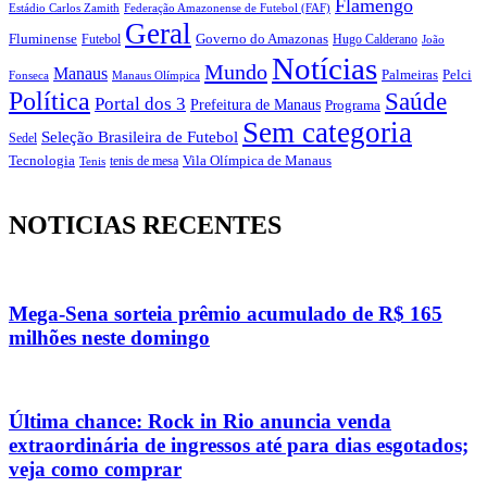
Flamengo
Estádio Carlos Zamith
Federação Amazonense de Futebol (FAF)
Geral
Fluminense
Futebol
Governo do Amazonas
Hugo Calderano
João
Notícias
Mundo
Manaus
Pelci
Palmeiras
Fonseca
Manaus Olímpica
Política
Saúde
Portal dos 3
Prefeitura de Manaus
Programa
Sem categoria
Seleção Brasileira de Futebol
Sedel
Vila Olímpica de Manaus
Tecnologia
Tenis
tenis de mesa
NOTICIAS RECENTES
Mega-Sena sorteia prêmio acumulado de R$ 165
milhões neste domingo
Última chance: Rock in Rio anuncia venda
extraordinária de ingressos até para dias esgotados;
veja como comprar