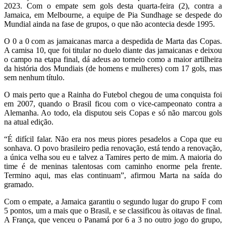
2023. Com o empate sem gols desta quarta-feira (2), contra a
Jamaica, em Melbourne, a equipe de Pia Sundhage se despede do
Mundial ainda na fase de grupos, o que não acontecia desde 1995.
O 0 a 0 com as jamaicanas
marca a despedida de Marta das Copas.
A camisa 10, que foi titular no duelo diante das jamaicanas e deixou
o campo na etapa final, dá adeus ao torneio como a maior artilheira
da história dos Mundiais (de homens e mulheres) com 17 gols, mas
sem nenhum título.
O mais perto que a Rainha do Futebol chegou de uma conquista foi
em 2007, quando o Brasil ficou com o vice-campeonato contra a
Alemanha. Ao todo, ela disputou seis Copas e só não marcou gols
na atual edição.
“É difícil falar. Não era nos meus piores pesadelos a Copa que eu
sonhava. O povo brasileiro pedia renovação, está tendo a renovação,
a única velha sou eu e talvez a Tamires perto de mim. A maioria do
time é de meninas talentosas com caminho enorme pela frente.
Termino aqui, mas elas continuam”, afirmou Marta na saída do
gramado.
Com o empate, a Jamaica garantiu o segundo lugar do grupo F com
5 pontos, um a mais que o Brasil, e se classificou às oitavas de final.
A França,
que venceu o Panamá por 6 a 3 no outro jogo do grupo,