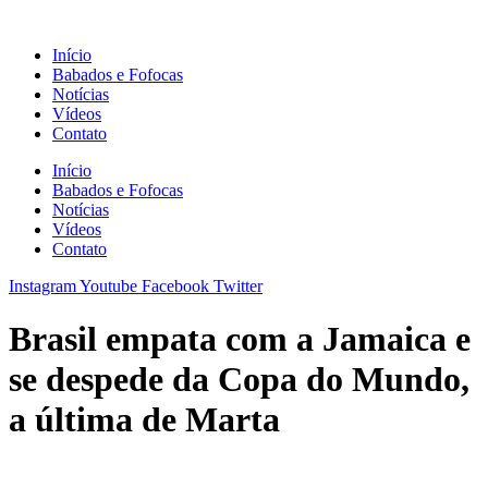
Ir
para
Início
o
Babados e Fofocas
conteúdo
Notícias
Vídeos
Contato
Início
Babados e Fofocas
Notícias
Vídeos
Contato
Instagram
Youtube
Facebook
Twitter
Brasil empata com a Jamaica e
se despede da Copa do Mundo,
a última de Marta