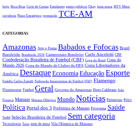
beijo
Boca Rosa
Corte de Contas
Estudantes
gastos públicos
Gkay
luisa sonza
MTV Miaw
TCE-AM
ouvidoria
Plano Estratégico
premiação
CATEGORIAS
Amazonas
Babados e Fofocas
Brasil
Arte e Fama
Carlo Ancelotti
Brasileirão
Campeonato Brasileiro
Brasileirão 2026
CBF
Confederação Brasileira de Futebol (CBF)
Copa do
Copa do Brasil
Copa Libertadores da
Mundo 2026
Copa do Mundo de Clubes da FIFA
Destaque
Esporte
Economia
Educação
América
Flamengo
Estádio Carlos Zamith
Federação Amazonense de Futebol (FAF)
Geral
Fluminense
Futebol
Governo do Amazonas
Hugo Calderano
João
Notícias
Mundo
Manaus
Pelci
Palmeiras
Fonseca
Manaus Olímpica
Política
Saúde
Portal dos 3
Prefeitura de Manaus
Programa
Sem categoria
Seleção Brasileira de Futebol
Sedel
Vila Olímpica de Manaus
Tecnologia
Tenis
tenis de mesa