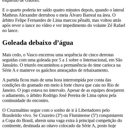
esquerdo de Gabriel.
E o quarto poderia ter saído quatro minutos depois, quando o lateral
Matheus Alexandre derrubou o meia Álvaro Barreal na área. O
árbitro Felipe Fernandes de Lima marcou pênalti, mas voltou atrás
após rever o lance no vídeo e ver impedimento do volante Zé Rafael
no lance.
Goleada debaixo d’água
Mais cedo, o Vasco encerrou uma sequência de cinco derrotas
seguidas com uma goleada por 5 a 1 sobre o Internacional, em São
Januário. O triunfo encaminhou a permanência do time carioca na
Série A e manteve os gaúchos ameaçados de rebaixamento.
A partida ficou mais de uma hora interrompida por conta das
condições do gramado em meio à forte chuva que caiu no Rio de
Janeiro. O jogo estava no intervalo. Apesar de as equipes desejarem
o adiamento, o árbitro Rodrigo José Pereira de Lima optou pela
continuidade do encontro.
O Cruzmaltino segue com o sonho de ir à Libertadores pelo
Brasileirão vivo. Se Cruzeiro (3º) ou Fluminense (5º) conquistarem
a Copa do Brasil, abrem uma vaga extra à principal competição do
continente, destinada ao oitavo colocado da Série A, posto hoje