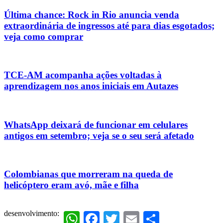
Última chance: Rock in Rio anuncia venda
extraordinária de ingressos até para dias esgotados;
veja como comprar
TCE-AM acompanha ações voltadas à
aprendizagem nos anos iniciais em Autazes
WhatsApp deixará de funcionar em celulares
antigos em setembro; veja se o seu será afetado
Colombianas que morreram na queda de
helicóptero eram avó, mãe e filha
desenvolvimento:
WhatsApp
Facebook
Twitter
Email
Share