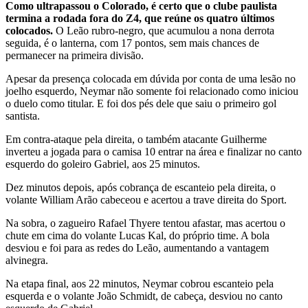
Como ultrapassou o Colorado, é certo que o clube paulista
termina a rodada fora do Z4, que reúne os quatro últimos
colocados.
O Leão rubro-negro, que acumulou a nona derrota
seguida, é o lanterna, com 17 pontos, sem mais chances de
permanecer na primeira divisão.
Apesar da presença colocada em dúvida por conta de uma lesão no
joelho esquerdo, Neymar não somente foi relacionado como iniciou
o duelo como titular. E foi dos pés dele que saiu o primeiro gol
santista.
Em contra-ataque pela direita, o também atacante Guilherme
inverteu a jogada para o camisa 10 entrar na área e finalizar no canto
esquerdo do goleiro Gabriel, aos 25 minutos.
Dez minutos depois, após cobrança de escanteio pela direita, o
volante William Arão cabeceou e acertou a trave direita do Sport.
Na sobra, o zagueiro Rafael Thyere tentou afastar, mas acertou o
chute em cima do volante Lucas Kal, do próprio time. A bola
desviou e foi para as redes do Leão, aumentando a vantagem
alvinegra.
Na etapa final, aos 22 minutos, Neymar cobrou escanteio pela
esquerda e o volante João Schmidt, de cabeça, desviou no canto