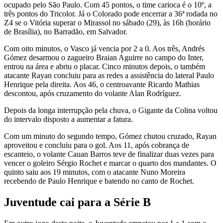
ocupado pelo São Paulo. Com 45 pontos, o time carioca é o 10º, a
três pontos do Tricolor. Já o Colorado pode encerrar a 36ª rodada no
Z4 se o Vitória superar o Mirassol no sábado (29), às 16h (horário
de Brasília), no Barradão, em Salvador.
Com oito minutos, o Vasco já vencia por 2 a 0. Aos três, Andrés
Gómez desarmou o zagueiro Braian Aguirre no campo do Inter,
entrou na área e abriu o placar. Cinco minutos depois, o também
atacante Rayan concluiu para as redes a assistência do lateral Paulo
Henrique pela direita. Aos 46, o centroavante Ricardo Mathias
descontou, após cruzamento do volante Alan Rodríguez.
Depois da longa interrupção pela chuva, o Gigante da Colina voltou
do intervalo disposto a aumentar a fatura.
Com um minuto do segundo tempo, Gómez chutou cruzado, Rayan
aproveitou e concluiu para o gol. Aos 11, após cobrança de
escanteio, o volante Cauan Barros teve de finalizar duas vezes para
vencer o goleiro Sérgio Rochet e marcar o quarto dos mandantes. O
quinto saiu aos 19 minutos, com o atacante Nuno Moreira
recebendo de Paulo Henrique e batendo no canto de Rochet.
Juventude cai para a Série B