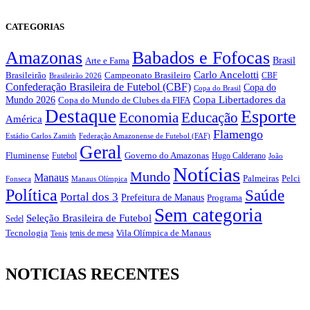
CATEGORIAS
Amazonas
Babados e Fofocas
Brasil
Arte e Fama
Carlo Ancelotti
Brasileirão
Campeonato Brasileiro
Brasileirão 2026
CBF
Confederação Brasileira de Futebol (CBF)
Copa do
Copa do Brasil
Copa Libertadores da
Mundo 2026
Copa do Mundo de Clubes da FIFA
Destaque
Esporte
Economia
Educação
América
Flamengo
Estádio Carlos Zamith
Federação Amazonense de Futebol (FAF)
Geral
Fluminense
Futebol
Governo do Amazonas
Hugo Calderano
João
Notícias
Mundo
Manaus
Pelci
Palmeiras
Fonseca
Manaus Olímpica
Política
Saúde
Portal dos 3
Prefeitura de Manaus
Programa
Sem categoria
Seleção Brasileira de Futebol
Sedel
Vila Olímpica de Manaus
Tecnologia
Tenis
tenis de mesa
NOTICIAS RECENTES