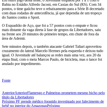
Em outro jogo desta noite, o Juventude empatou por 1 a 1 com o
Bahia no Estádio Alfredo Jaconi, em Caxias do Sul (RS). Com 34
pontos, o time gaúcho teve o rebaixamento para a Série B decretado
com duas rodadas de antecedência, já que dependia de um tropeço
do Santos contra o Sport.
O Esquadrão de Aço, que foi a 57 pontos com o empate e ficou
mais distante da vaga direta à fase de grupos da Libertadores, saiu
na frente aos 20 minutos do primeiro tempo, em chute de fora da
área de Ademir.
Sete minutos depois, o também atacante Gabriel Taliari aproveitou
cruzamento do lateral Marcelo Hermes pela esquerda e deixou tudo
igual. O Juventude até balançou as redes mais uma vez, aos 20 da
etapa final, com o meia Marcos Paulo, de bicicleta, mas o lance foi
anulado por impedimento.
Fonte
Anterior
Anterior
Flamengo e Palmeiras prometem mesmo bicho pelo
título da Libertadores
Próximo
PF prende médico foragido investigado por falecimento de
bebê no interior do Amazonas
Próximo