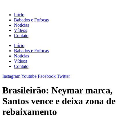
Ir
para
Início
o
Babados e Fofocas
conteúdo
Notícias
Vídeos
Contato
Início
Babados e Fofocas
Notícias
Vídeos
Contato
Instagram
Youtube
Facebook
Twitter
Brasileirão: Neymar marca,
Santos vence e deixa zona de
rebaixamento