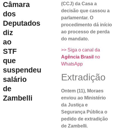
Câmara
(CCJ) da Casa a
decisão que cassou a
dos
parlamentar. O
Deputados
procedimento dá início
diz
ao processo de perda
do mandato.
ao
STF
>> Siga o canal da
Agência Brasil
no
que
WhatsApp
suspendeu
Extradição
salário
de
Ontem (11), Moraes
Zambelli
enviou ao Ministério
da Justiça e
Segurança Pública o
pedido de extradição
de Zambelli.