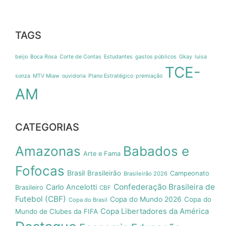
TAGS
beijo
Boca Rosa
Corte de Contas
Estudantes
gastos públicos
Gkay
luisa
TCE-
sonza
MTV Miaw
ouvidoria
Plano Estratégico
premiação
AM
CATEGORIAS
Amazonas
Babados e
Arte e Fama
Fofocas
Brasil
Brasileirão
Campeonato
Brasileirão 2026
Confederação Brasileira de
Carlo Ancelotti
Brasileiro
CBF
Futebol (CBF)
Copa do Mundo 2026
Copa do
Copa do Brasil
Copa Libertadores da América
Mundo de Clubes da FIFA