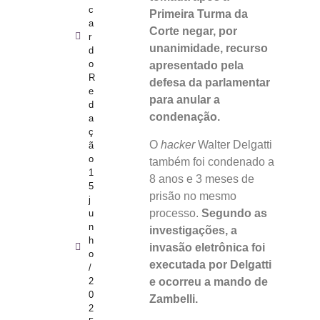
c
Primeira Turma da
a
Corte negar, por
r
unanimidade, recurso
d
o
apresentado pela
R
defesa da parlamentar
e
para anular a
d
condenação.
a
ç
O
hacker
Walter Delgatti
ã
o
também foi condenado a
1
8 anos e 3 meses de
5
prisão no mesmo
j
processo.
Segundo as
u
n
investigações, a
h
invasão eletrônica foi
o
executada por Delgatti
/
e ocorreu a mando de
2
0
Zambelli.
2