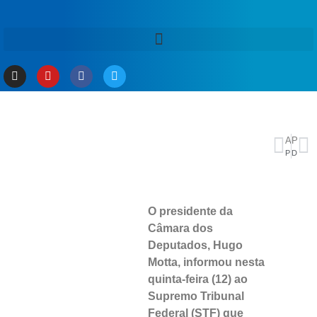
ANTERIOR
PRÓXIMO
Programação inclui mutirão de limpeza no igarapé do Mindu
Dia Mundial do Doador de Sangue: uma única doação pode salvar 3 vidas
O presidente da
Câmara dos
Deputados, Hugo
Motta, informou nesta
quinta-feira (12) ao
Supremo Tribunal
Federal (STF) que