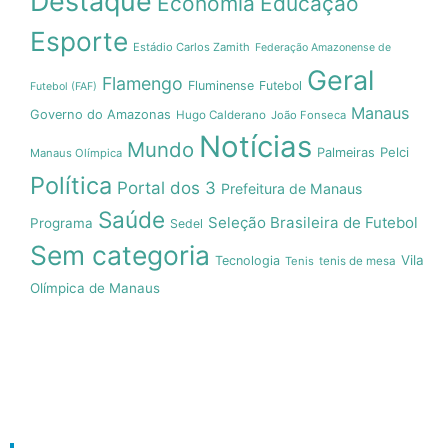
Destaque
Economia
Educação
Esporte
Estádio Carlos Zamith
Federação Amazonense de
Geral
Flamengo
Fluminense
Futebol
Futebol (FAF)
Manaus
Governo do Amazonas
Hugo Calderano
João Fonseca
Notícias
Mundo
Pelci
Palmeiras
Manaus Olímpica
Política
Portal dos 3
Prefeitura de Manaus
Saúde
Seleção Brasileira de Futebol
Programa
Sedel
Sem categoria
Vila
Tecnologia
Tenis
tenis de mesa
Olímpica de Manaus