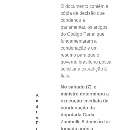
O documento contém a
cópia da decisão que
condenou a
parlamentar, os artigos
do Código Penal que
fundamentaram a
condenação e um
resumo para que o
governo brasileiro possa
solicitar a extradição à
Itália.
No sábado (7), o
ministro determinou a
A
execução imediata da
n
d
condenação da
r
deputada Carla
é
Zambelli. A decisão foi
R
i
tomada após a