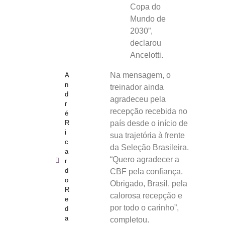
Copa do
Mundo de
2030”,
declarou
Ancelotti.
Na mensagem, o
A
n
treinador ainda
d
agradeceu pela
r
recepção recebida no
é
R
país desde o início de
i
sua trajetória à frente
c
da Seleção Brasileira.
a
“Quero agradecer a
r
d
CBF pela confiança.
o
Obrigado, Brasil, pela
R
calorosa recepção e
e
por todo o carinho”,
d
a
completou.