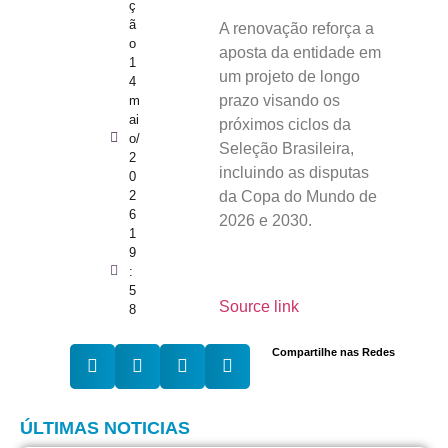
ç
ã
A renovação reforça a
o
aposta da entidade em
1
um projeto de longo
4
prazo visando os
m
ai
próximos ciclos da
o/
Seleção Brasileira,
2
incluindo as disputas
0
2
da Copa do Mundo de
6
2026 e 2030.
1
9
:
5
Source link
8
Compartilhe nas Redes
ÚLTIMAS NOTICIAS