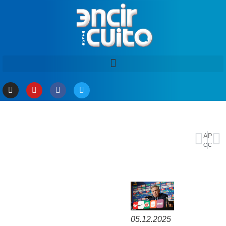
ANTERIOR
PRÓXIMO
CBF renova contrato de Carlo Ancelotti com a seleção brasileira
CBF anuncia ampliação de contrato com técnico Carlo Ancelotti
05.12.2025