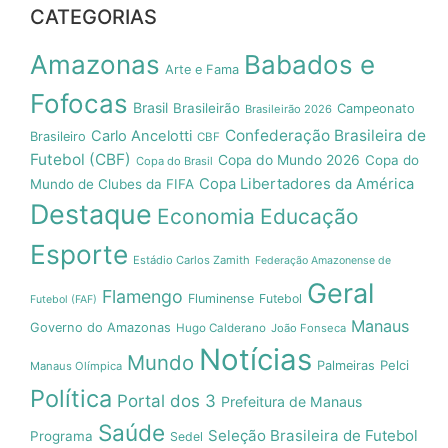
CATEGORIAS
Amazonas
Babados e
Arte e Fama
Fofocas
Brasil
Brasileirão
Campeonato
Brasileirão 2026
Confederação Brasileira de
Carlo Ancelotti
Brasileiro
CBF
Futebol (CBF)
Copa do Mundo 2026
Copa do
Copa do Brasil
Copa Libertadores da América
Mundo de Clubes da FIFA
Destaque
Economia
Educação
Esporte
Estádio Carlos Zamith
Federação Amazonense de
Geral
Flamengo
Fluminense
Futebol
Futebol (FAF)
Manaus
Governo do Amazonas
Hugo Calderano
João Fonseca
Notícias
Mundo
Pelci
Palmeiras
Manaus Olímpica
Política
Portal dos 3
Prefeitura de Manaus
Saúde
Seleção Brasileira de Futebol
Programa
Sedel