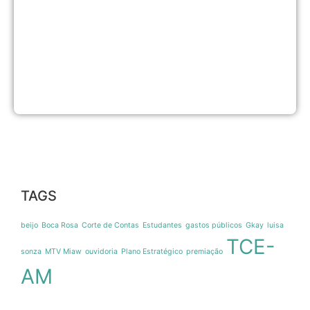
c
U
A
c
a
d
e
8
2
TAGS
beijo
Boca Rosa
Corte de Contas
Estudantes
gastos públicos
Gkay
luisa
TCE-
sonza
MTV Miaw
ouvidoria
Plano Estratégico
premiação
AM