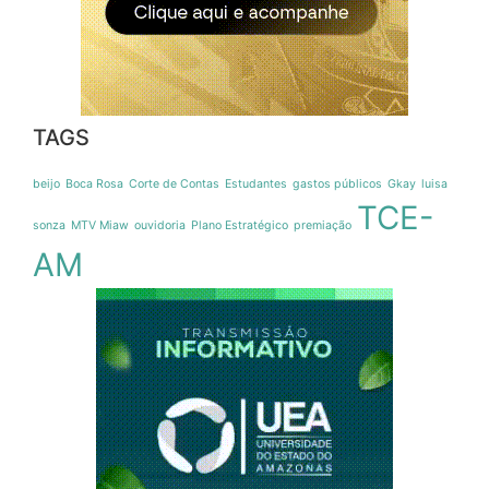
TAGS
beijo
Boca Rosa
Corte de Contas
Estudantes
gastos públicos
Gkay
luisa
TCE-
sonza
MTV Miaw
ouvidoria
Plano Estratégico
premiação
AM