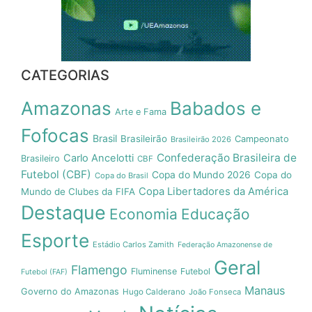
CATEGORIAS
Amazonas
Babados e
Arte e Fama
Fofocas
Brasil
Brasileirão
Campeonato
Brasileirão 2026
Confederação Brasileira de
Carlo Ancelotti
Brasileiro
CBF
Futebol (CBF)
Copa do Mundo 2026
Copa do
Copa do Brasil
Copa Libertadores da América
Mundo de Clubes da FIFA
Destaque
Economia
Educação
Esporte
Estádio Carlos Zamith
Federação Amazonense de
Geral
Flamengo
Fluminense
Futebol
Futebol (FAF)
Manaus
Governo do Amazonas
Hugo Calderano
João Fonseca