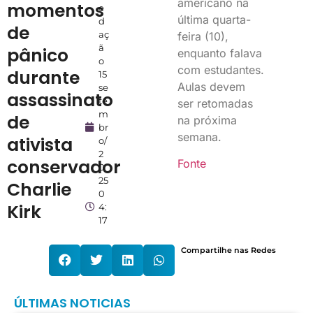
americano na
momentos
e
última quarta-
d
de
aç
feira (10),
ã
pânico
enquanto falava
o
com estudantes.
durante
15
Aulas devem
se
assassinato
te
ser retomadas
m
de
na próxima
br
semana.
ativista
o/
2
conservador
Fonte
0
25
Charlie
0
Kirk
4:
17
Compartilhe nas Redes
ÚLTIMAS NOTICIAS