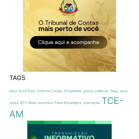
TAGS
beijo
Boca Rosa
Corte de Contas
Estudantes
gastos públicos
Gkay
luisa
TCE-
sonza
MTV Miaw
ouvidoria
Plano Estratégico
premiação
AM