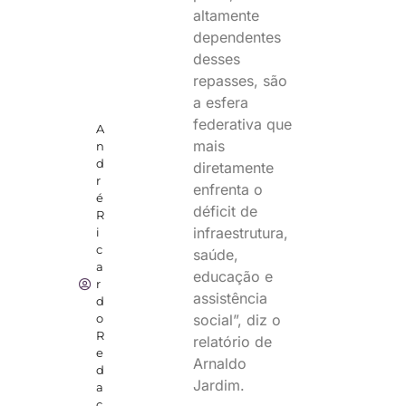
altamente
dependentes
desses
repasses, são
a esfera
federativa que
A
mais
n
d
diretamente
r
enfrenta o
é
déficit de
R
infraestrutura,
i
c
saúde,
a
educação e
r
assistência
d
social”, diz o
o
R
relatório de
e
Arnaldo
d
Jardim.
a
ç