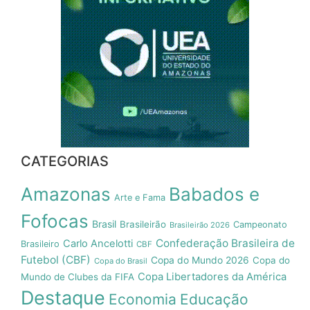
CATEGORIAS
Amazonas
Babados e
Arte e Fama
Fofocas
Brasil
Brasileirão
Campeonato
Brasileirão 2026
Confederação Brasileira de
Carlo Ancelotti
Brasileiro
CBF
Futebol (CBF)
Copa do Mundo 2026
Copa do
Copa do Brasil
Copa Libertadores da América
Mundo de Clubes da FIFA
Destaque
Economia
Educação