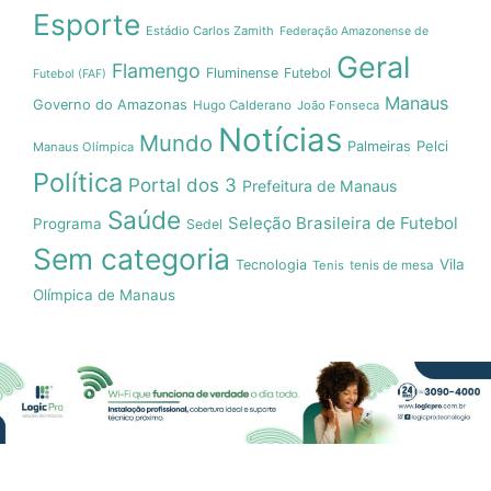
Esporte
Estádio Carlos Zamith
Federação Amazonense de
Geral
Flamengo
Fluminense
Futebol
Futebol (FAF)
Manaus
Governo do Amazonas
Hugo Calderano
João Fonseca
Notícias
Mundo
Pelci
Palmeiras
Manaus Olímpica
Política
Portal dos 3
Prefeitura de Manaus
Saúde
Seleção Brasileira de Futebol
Programa
Sedel
Sem categoria
Vila
Tecnologia
Tenis
tenis de mesa
Olímpica de Manaus