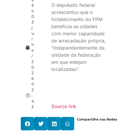
O deputado federal
ã
o
acrescentou que o
0
fortalecimento do FPM
3
beneficia as cidades
j
com menor capacidade
u
l
de arrecadação própria,
h
“independentemente da
o
unidade da federação
/
em que estejam
2
0
localizadas”.
2
6
0
2
:
4
Source link
2
Compartilhe nas Redes