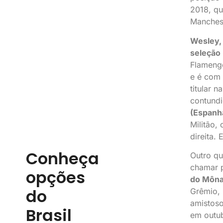
2018, qu
Manchest
Wesley, 
seleção 
Flameng
e é com 
titular n
contund
(Espanh
Militão,
direita.
Conheça
Outro qu
chamar p
opções
do Môna
do
Grêmio, 
amistoso
Brasil
em outub