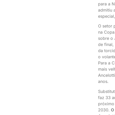
para a N
admitiu 
especial
O setor 
na Copa.
sobre o 
de final
da torci
o volant
Para a C
mais vel
Ancelotti
anos.
Substitu
faz 33 a
próximo
2030.
O