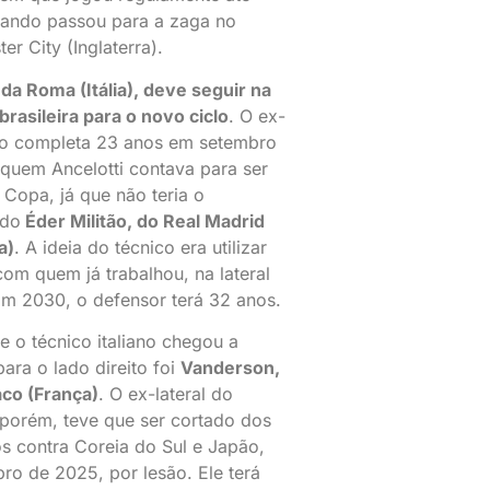
ando passou para a zaga no
er City (Inglaterra).
da Roma (Itália), deve seguir na
brasileira para o novo ciclo
. O ex-
o completa 23 anos em setembro
quem Ancelotti contava para ser
a Copa, já que não teria o
ido
Éder Militão, do Real Madrid
a)
. A ideia do técnico era utilizar
 com quem já trabalhou, na lateral
 Em 2030, o defensor terá 32 anos.
e o técnico italiano chegou a
ara o lado direito foi
Vanderson,
co (França)
. O ex-lateral do
porém, teve que ser cortado dos
s contra Coreia do Sul e Japão,
ro de 2025, por lesão. Ele terá