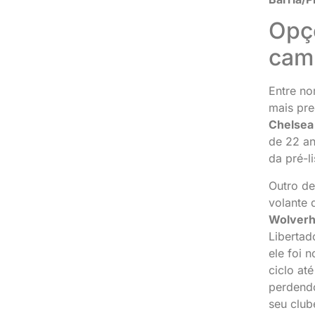
Opç
cam
Entre no
mais pr
Chelsea 
de 22 an
da pré-l
Outro d
volante
Wolverh
Libertad
ele foi 
ciclo até
perdend
seu club