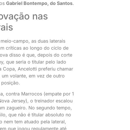
nos
Gabriel Bontempo, do Santos
.
ovação nas
rais
meio-campo, as duas laterais
m críticas ao longo do ciclo de
ova disso é que, depois do corte
, que seria o titular pelo lado
na Copa, Ancelotti preferiu chamar
 um volante, em vez de outro
a posição.
ia, contra Marrocos (empate por 1
Nova Jersey), o treinador escalou
um zagueiro. No segundo tempo,
ilo, que não é titular absoluto no
 nem tem atuado pela lateral,
em que jogou regulamente até