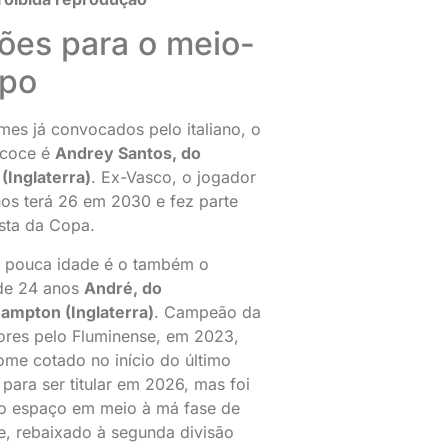
ões para o meio-
po
mes já convocados pelo italiano, o
ecoce é
Andrey Santos, do
(Inglaterra)
. Ex-Vasco, o jogador
os terá 26 em 2030 e fez parte
ista da Copa.
e pouca idade é o também o
 de 24 anos
André, do
ampton (Inglaterra)
. Campeão da
ores pelo Fluminense, em 2023,
nome cotado no início do último
 para ser titular em 2026, mas foi
o espaço em meio à má fase de
e, rebaixado à segunda divisão