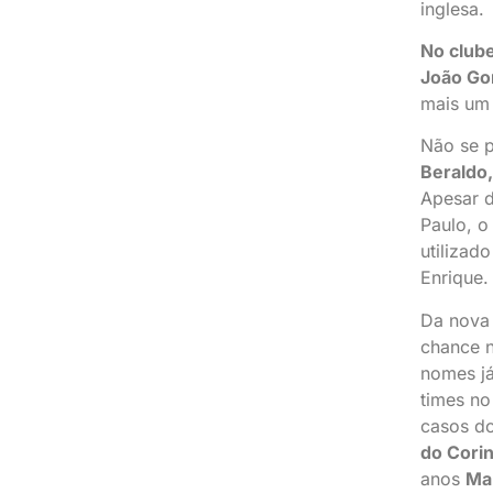
inglesa.
No club
João G
mais um 
Não se 
Beraldo,
Apesar 
Paulo, o
utilizad
Enrique.
Da nova 
chance n
nomes já
times no
casos do
do Corin
anos
Mar