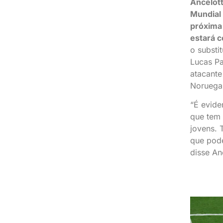
Ancelott
Mundial
próxima 
estará 
o substi
Lucas Pa
atacante
Noruega
“É evide
que tem 
jovens. 
que pode
disse An