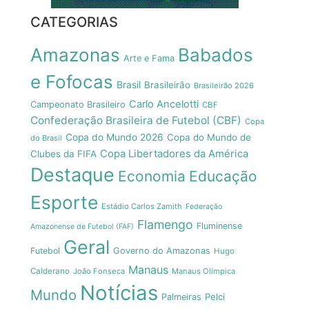
CATEGORIAS
Amazonas
Babados
Arte e Fama
e Fofocas
Brasil
Brasileirão
Brasileirão 2026
Carlo Ancelotti
Campeonato Brasileiro
CBF
Confederação Brasileira de Futebol (CBF)
Copa
Copa do Mundo 2026
Copa do Mundo de
do Brasil
Copa Libertadores da América
Clubes da FIFA
Destaque
Economia
Educação
Esporte
Estádio Carlos Zamith
Federação
Flamengo
Fluminense
Amazonense de Futebol (FAF)
Geral
Futebol
Governo do Amazonas
Hugo
Manaus
Calderano
João Fonseca
Manaus Olímpica
Notícias
Mundo
Pelci
Palmeiras