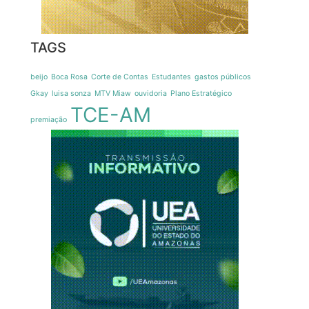
TAGS
beijo
Boca Rosa
Corte de Contas
Estudantes
gastos públicos
Gkay
luisa sonza
MTV Miaw
ouvidoria
Plano Estratégico
TCE-AM
premiação