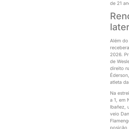
de 21 a
Ren
late
Além do 
recebera
2026. Pr
de Wesley
direito 
Éderson,
atleta d
Na estre
a 1, em 
Ibañez, 
veio Dan
Flamengo
posição 