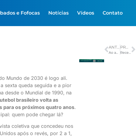
bados e Fofocas
Notícias
Vídeos
Contato
ANTERIOR
PRÓXIMO
Ao anunciar Roberto Cidade como pré-candidato ao Governo, Wilson Lima diz que Amazonas ‘escolheu não voltar ao passado’
Receita libera consulta a lote especial de cashback do IR nesta quarta
o Mundo de 2030 é logo ali.
a sexta queda seguida e a pior
a desde o Mundial de 1990, na
futebol brasileiro volta as
s para os próximos quatro anos
.
cipal: quem pode chegar lá?
vista coletiva que concedeu nos
Unidos após o revés, por 2 a 1,