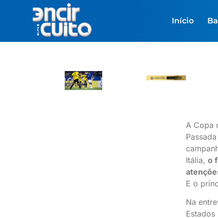
Início
Ba
A Copa d
Passada 
campanh
Itália,
o 
atençõe
E o prin
Na entre
Estados 