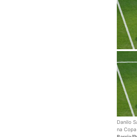
Danilo S
na Copa
Barria/P