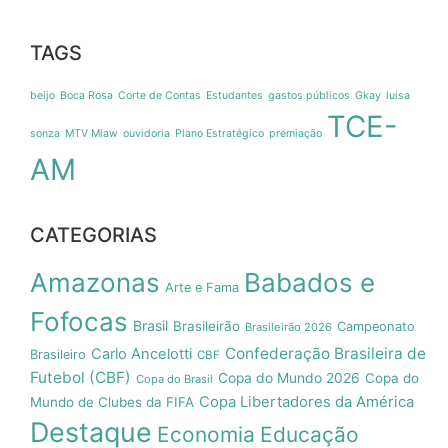
TAGS
beijo
Boca Rosa
Corte de Contas
Estudantes
gastos públicos
Gkay
luisa
TCE-
sonza
MTV Miaw
ouvidoria
Plano Estratégico
premiação
AM
CATEGORIAS
Amazonas
Babados e
Arte e Fama
Fofocas
Brasil
Brasileirão
Campeonato
Brasileirão 2026
Confederação Brasileira de
Carlo Ancelotti
Brasileiro
CBF
Futebol (CBF)
Copa do Mundo 2026
Copa do
Copa do Brasil
Copa Libertadores da América
Mundo de Clubes da FIFA
Destaque
Economia
Educação