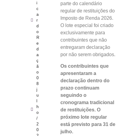
i
parte do calendário
c
regular de restituições do
a
Imposto de Renda 2026.
r
O lote especial foi criado
d
o
exclusivamente para
R
contribuintes que não
e
entregaram declaração
d
por não serem obrigados.
a
ç
Os contribuintes que
ã
o
apresentaram a
0
declaração dentro do
8
prazo continuam
j
seguindo o
u
l
cronograma tradicional
h
de restituições. O
o
próximo lote regular
/
está previsto para 31 de
2
0
julho.
2