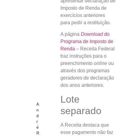
apresentar declaração de
Imposto de Renda de
exercícios anteriores
para pedir a restituição.
A página
Download
do
Programa de Imposto de
Renda
– Receita Federal
traz instruções para o
preenchimento
online
ou
através dos programas
geradores de declaração
dos anos anteriores.
Lote
A
separado
n
d
r
A Receita destaca que
é
esse pagamento não faz
R