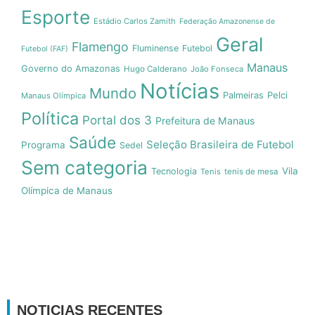
Esporte
Estádio Carlos Zamith
Federação Amazonense de
Geral
Flamengo
Fluminense
Futebol
Futebol (FAF)
Manaus
Governo do Amazonas
Hugo Calderano
João Fonseca
Notícias
Mundo
Pelci
Palmeiras
Manaus Olímpica
Política
Portal dos 3
Prefeitura de Manaus
Saúde
Seleção Brasileira de Futebol
Programa
Sedel
Sem categoria
Vila
Tecnologia
Tenis
tenis de mesa
Olímpica de Manaus
NOTICIAS RECENTES