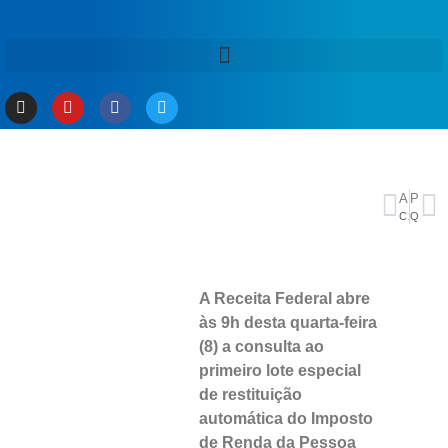
ANTERIOR
PRÓXIMO
Conheça opções do Brasil para a próxima Copa; meio-campo é o foco
Quartas da Copa do Mundo 2026: veja os confrontos e o chaveamento até a final
A Receita Federal abre
às 9h desta quarta-feira
(8) a consulta ao
primeiro lote especial
de restituição
automática do Imposto
de Renda da Pessoa