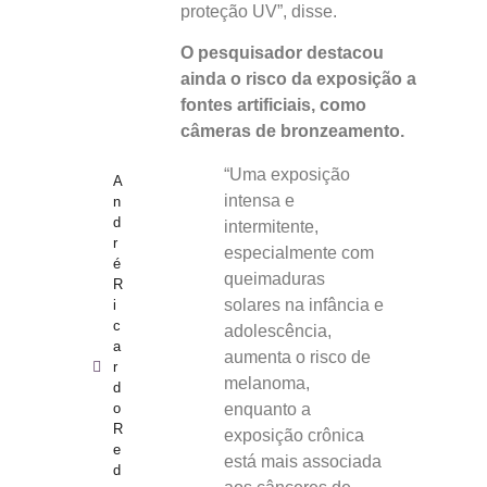
proteção UV”, disse.
O pesquisador destacou
ainda o risco da exposição a
fontes artificiais, como
câmeras de bronzeamento.
“Uma exposição
A
intensa e
n
d
intermitente,
r
especialmente com
é
queimaduras
R
solares na infância e
i
c
adolescência,
a
aumenta o risco de
r
melanoma,
d
o
enquanto a
R
exposição crônica
e
está mais associada
d