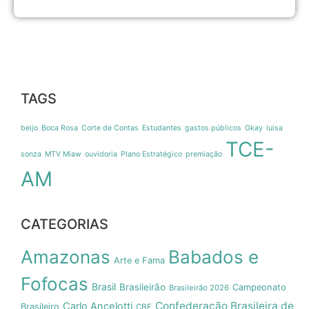
d
TAGS
beijo
Boca Rosa
Corte de Contas
Estudantes
gastos públicos
Gkay
luisa
TCE-
sonza
MTV Miaw
ouvidoria
Plano Estratégico
premiação
AM
CATEGORIAS
Amazonas
Babados e
Arte e Fama
Fofocas
Brasil
Brasileirão
Campeonato
Brasileirão 2026
Confederação Brasileira de
Carlo Ancelotti
Brasileiro
CBF