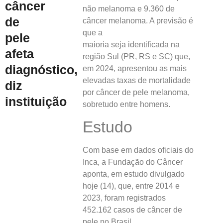
câncer
não melanoma e 9.360 de
de
câncer melanoma. A previsão é
que a
pele
maioria seja identificada na
afeta
região Sul (PR, RS e SC) que,
diagnóstico,
em 2024, apresentou as mais
elevadas taxas de mortalidade
diz
por câncer de pele melanoma,
instituição
sobretudo entre homens.
Estudo
Com base em dados oficiais do
Inca, a Fundação do Câncer
aponta, em estudo divulgado
hoje (14), que, entre 2014 e
2023, foram registrados
452.162 casos de câncer de
pele no Brasil.