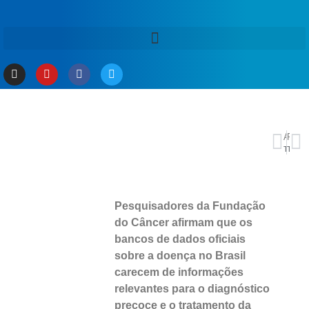
ANTERIOR
PRÓXIMO
TSE retoma julgamento que pode cassar governador de Roraima
Trump apaga publicação em que aparece como Jesus após indignação pública
Pesquisadores da Fundação
do Câncer afirmam que os
bancos de dados oficiais
sobre a doença no Brasil
carecem de informações
relevantes para o diagnóstico
precoce e o tratamento da