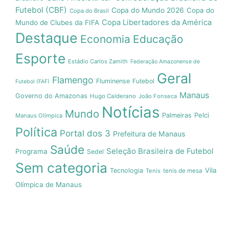
Futebol (CBF)
Copa do Mundo 2026
Copa do
Copa do Brasil
Copa Libertadores da América
Mundo de Clubes da FIFA
Destaque
Economia
Educação
Esporte
Estádio Carlos Zamith
Federação Amazonense de
Geral
Flamengo
Fluminense
Futebol
Futebol (FAF)
Manaus
Governo do Amazonas
Hugo Calderano
João Fonseca
Notícias
Mundo
Pelci
Palmeiras
Manaus Olímpica
Política
Portal dos 3
Prefeitura de Manaus
Saúde
Seleção Brasileira de Futebol
Programa
Sedel
Sem categoria
Vila
Tecnologia
Tenis
tenis de mesa
Olímpica de Manaus