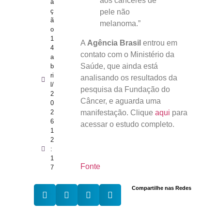
aos cânceres de
a
ç
pele não
ã
melanoma.”
o
1
A
Agência Brasil
entrou em
4
contato com o Ministério da
a
Saúde, que ainda está
b
ri
analisando os resultados da
l/
pesquisa da Fundação do
2
Câncer, e aguarda uma
0
2
manifestação. Clique
aqui
para
6
acessar o estudo completo.
1
2
:
1
Fonte
7
Compartilhe nas Redes