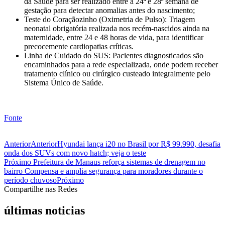
da Saúde para ser realizado entre a 24ª e 28ª semana de
gestação para detectar anomalias antes do nascimento;
Teste do Coraçãozinho (Oximetria de Pulso): Triagem
neonatal obrigatória realizada nos recém-nascidos ainda na
maternidade, entre 24 e 48 horas de vida, para identificar
precocemente cardiopatias críticas.
Linha de Cuidado do SUS: Pacientes diagnosticados são
encaminhados para a rede especializada, onde podem receber
tratamento clínico ou cirúrgico custeado integralmente pelo
Sistema Único de Saúde.
Fonte
Anterior
Anterior
Hyundai lança i20 no Brasil por R$ 99.990, desafia
onda dos SUVs com novo hatch; veja o teste
Próximo
Prefeitura de Manaus reforça sistemas de drenagem no
bairro Compensa e amplia segurança para moradores durante o
período chuvoso
Próximo
Compartilhe nas Redes
últimas noticias