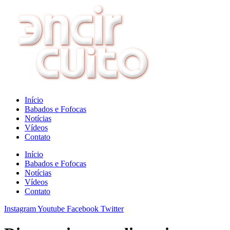
Ir
para
o
conteúdo
Início
Babados e Fofocas
Notícias
Vídeos
Contato
Início
Babados e Fofocas
Notícias
Vídeos
Contato
Instagram
Youtube
Facebook
Twitter