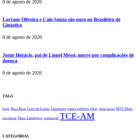
8 de agosto de 2026
Lorrane Oliveira e Caio Souza são ouro no Brasileiro de
Ginástica
8 de agosto de 2026
Jorge Horácio, pai de Lionel Messi, morre por complicações de
doença
8 de agosto de 2026
TAGS
beijo
Boca Rosa
Corte de Contas
Estudantes
gastos públicos
Gkay
luisa sonza
MTV Miaw
TCE-AM
ouvidoria
Plano Estratégico
premiação
CATEGORIAS