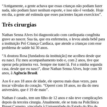
“Antigamente, a gente achava que essas crianças não podiam fazer
nada, não podiam fazer nenhum esporte, e isso não é verdade. Hoje
em dia, a gente até estimula que esses pacientes façam exercícios”.
Três cirurgias
Nathan Senna Alves foi diagnosticado com cardiopatia congênita
grave ao nascer. Sua tia, que era enfermeira, o levou ainda bebê para
a instituição Pró Criança Cardíaca, que atende a crianças com esse
problema de saúde há 30 anos.
“A doutora Rosa [fundadora da instituição] me acolheu desde que
eu nasci. Fiz meu acompanhamento todo e, com 2 anos, tive que
operar pela primeira vez. Sempre me tratei lá. Foi a minha segunda
casa, desde que eu nasci”, disse Nathan Senna Alves, hoje com 30
anos, à
Agência Brasil
.
Aos 6 e aos 18 anos de idade, ele operou mais duas vezes, para
trocar válvulas do coração. “Operei com 18 anos, no dia do meu
aniversário, que é 19 de maio”.
Nathan é casado, tem um filho de 12 anos e não teve complicações
depois da terceira cirurgia. Atualmente, ele se trata na Policlínica
Piquet Carneiro, vinculada à Universidade do Estado do Rio de