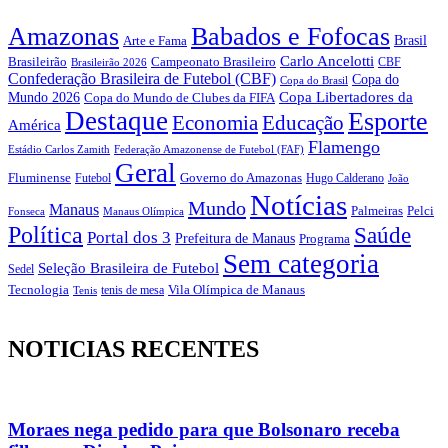
Amazonas
Babados e Fofocas
Brasil
Arte e Fama
Carlo Ancelotti
Brasileirão
Campeonato Brasileiro
Brasileirão 2026
CBF
Confederação Brasileira de Futebol (CBF)
Copa do
Copa do Brasil
Copa Libertadores da
Mundo 2026
Copa do Mundo de Clubes da FIFA
Destaque
Esporte
Economia
Educação
América
Flamengo
Estádio Carlos Zamith
Federação Amazonense de Futebol (FAF)
Geral
Fluminense
Futebol
Governo do Amazonas
Hugo Calderano
João
Notícias
Mundo
Manaus
Pelci
Palmeiras
Fonseca
Manaus Olímpica
Política
Saúde
Portal dos 3
Prefeitura de Manaus
Programa
Sem categoria
Seleção Brasileira de Futebol
Sedel
Vila Olímpica de Manaus
Tecnologia
Tenis
tenis de mesa
NOTICIAS RECENTES
Moraes nega pedido para que Bolsonaro receba