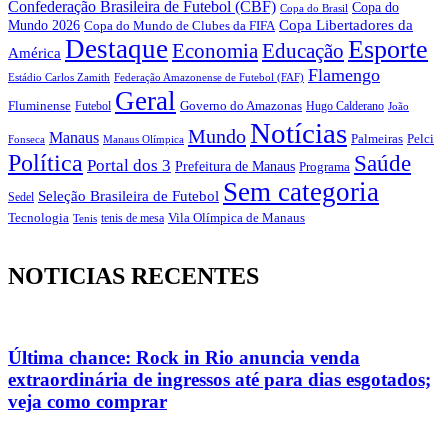
Confederação Brasileira de Futebol (CBF)
Copa do
Copa do Brasil
Copa Libertadores da
Mundo 2026
Copa do Mundo de Clubes da FIFA
Destaque
Esporte
Economia
Educação
América
Flamengo
Estádio Carlos Zamith
Federação Amazonense de Futebol (FAF)
Geral
Fluminense
Futebol
Governo do Amazonas
Hugo Calderano
João
Notícias
Mundo
Manaus
Pelci
Palmeiras
Fonseca
Manaus Olímpica
Política
Saúde
Portal dos 3
Prefeitura de Manaus
Programa
Sem categoria
Seleção Brasileira de Futebol
Sedel
Vila Olímpica de Manaus
Tecnologia
Tenis
tenis de mesa
NOTICIAS RECENTES
Última chance: Rock in Rio anuncia venda
extraordinária de ingressos até para dias esgotados;
veja como comprar