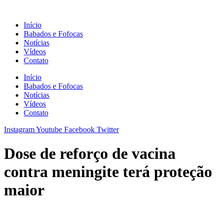
Ir
para
Início
o
Babados e Fofocas
conteúdo
Notícias
Vídeos
Contato
Início
Babados e Fofocas
Notícias
Vídeos
Contato
Instagram
Youtube
Facebook
Twitter
Dose de reforço de vacina
contra meningite terá proteção
maior