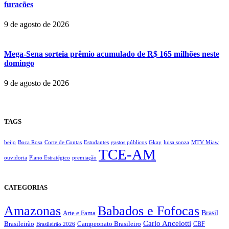
furacões
9 de agosto de 2026
Mega-Sena sorteia prêmio acumulado de R$ 165 milhões neste
domingo
9 de agosto de 2026
TAGS
beijo
Boca Rosa
Corte de Contas
Estudantes
gastos públicos
Gkay
luisa sonza
MTV Miaw
TCE-AM
ouvidoria
Plano Estratégico
premiação
CATEGORIAS
Amazonas
Babados e Fofocas
Brasil
Arte e Fama
Carlo Ancelotti
Brasileirão
Campeonato Brasileiro
Brasileirão 2026
CBF