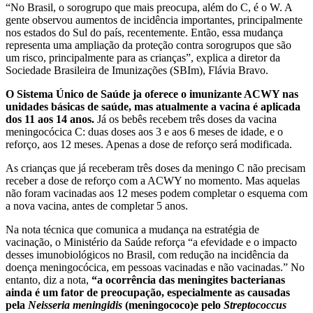
“No Brasil, o sorogrupo que mais preocupa, além do C, é o W. A
gente observou aumentos de incidência importantes, principalmente
nos estados do Sul do país, recentemente. Então, essa mudança
representa uma ampliação da proteção contra sorogrupos que são
um risco, principalmente para as crianças”, explica a diretor da
Sociedade Brasileira de Imunizações (SBIm), Flávia Bravo.
O Sistema Único de Saúde ja oferece o imunizante ACWY nas
unidades básicas de saúde, mas atualmente a vacina é aplicada
dos 11 aos 14 anos.
Já os bebês recebem três doses da vacina
meningocócica C: duas doses aos 3 e aos 6 meses de idade, e o
reforço, aos 12 meses. Apenas a dose de reforço será modificada.
As crianças que já receberam três doses da meningo C não precisam
receber a dose de reforço com a ACWY no momento. Mas aquelas
não foram vacinadas aos 12 meses podem completar o esquema com
a nova vacina, antes de completar 5 anos.
Na nota técnica que comunica a mudança na estratégia de
vacinação, o Ministério da Saúde reforça “a efevidade e o impacto
desses imunobiológicos no Brasil, com redução na incidência da
doença meningocócica, em pessoas vacinadas e não vacinadas.” No
entanto, diz a nota,
“a ocorrência das meningites bacterianas
ainda é um fator de preocupação, especialmente as causadas
pela
Neisseria meningidis
(meningococo)e pelo
Streptococcus