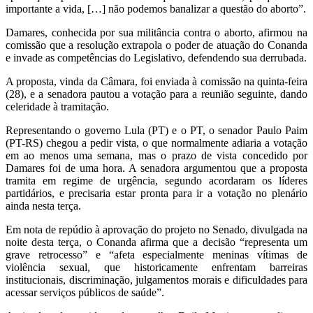
importante a vida, […] não podemos banalizar a questão do aborto”.
Damares, conhecida por sua militância contra o aborto, afirmou na
comissão que a resolução extrapola o poder de atuação do Conanda
e invade as competências do Legislativo, defendendo sua derrubada.
A proposta, vinda da Câmara, foi enviada à comissão na quinta-feira
(28), e a senadora pautou a votação para a reunião seguinte, dando
celeridade à tramitação.
Representando o governo Lula (PT) e o PT, o senador Paulo Paim
(PT-RS) chegou a pedir vista, o que normalmente adiaria a votação
em ao menos uma semana, mas o prazo de vista concedido por
Damares foi de uma hora. A senadora argumentou que a proposta
tramita em regime de urgência, segundo acordaram os líderes
partidários, e precisaria estar pronta para ir a votação no plenário
ainda nesta terça.
Em nota de repúdio à aprovação do projeto no Senado, divulgada na
noite desta terça, o Conanda afirma que a decisão “representa um
grave retrocesso” e “afeta especialmente meninas vítimas de
violência sexual, que historicamente enfrentam barreiras
institucionais, discriminação, julgamentos morais e dificuldades para
acessar serviços públicos de saúde”.