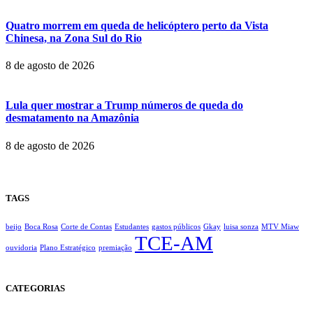
Quatro morrem em queda de helicóptero perto da Vista
Chinesa, na Zona Sul do Rio
8 de agosto de 2026
Lula quer mostrar a Trump números de queda do
desmatamento na Amazônia
8 de agosto de 2026
TAGS
beijo
Boca Rosa
Corte de Contas
Estudantes
gastos públicos
Gkay
luisa sonza
MTV Miaw
TCE-AM
ouvidoria
Plano Estratégico
premiação
CATEGORIAS