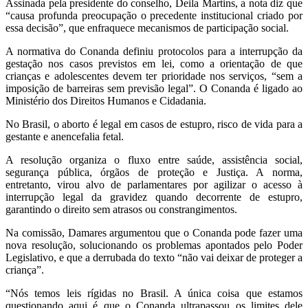
Assinada pela presidente do conselho, Deila Martins, a nota diz que
“causa profunda preocupação o precedente institucional criado por
essa decisão”, que enfraquece mecanismos de participação social.
A normativa do Conanda definiu protocolos para a interrupção da
gestação nos casos previstos em lei, como a orientação de que
crianças e adolescentes devem ter prioridade nos serviços, “sem a
imposição de barreiras sem previsão legal”. O Conanda é ligado ao
Ministério dos Direitos Humanos e Cidadania.
No Brasil, o aborto é legal em casos de estupro, risco de vida para a
gestante e anencefalia fetal.
A resolução organiza o fluxo entre saúde, assistência social,
segurança pública, órgãos de proteção e Justiça. A norma,
entretanto, virou alvo de parlamentares por agilizar o acesso à
interrupção legal da gravidez quando decorrente de estupro,
garantindo o direito sem atrasos ou constrangimentos.
Na comissão, Damares argumentou que o Conanda pode fazer uma
nova resolução, solucionando os problemas apontados pelo Poder
Legislativo, e que a derrubada do texto “não vai deixar de proteger a
criança”.
“Nós temos leis rígidas no Brasil. A única coisa que estamos
questionando aqui é que o Conanda ultrapassou os limites dele