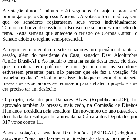
sexual.
A votação durou 1 minuto e 40 segundos. O projeto agora será
promulgado pelo Congresso Nacional. A votação foi simbólica, sem
que os senadores registrassem seus votos individualmente.
Tampouco houve discussão ou discursos de senadores a respeito do
tema. Nesta semana que antecede o feriado de Corpus Christi, o
Senado adotou o regime semi-presencial.
A reportagem identificou sete senadores no plenário durante a
sessão, além do presidente da Casa, senador Davi Alcolumbre
(União Brasil-AP). Ao incluir o tema na pauta desta terça, ele disse
que a matéria era polêmica e que gostaria que os senadores
estivessem presentes para não parecer que ele fez a votação “de
maneira açodada”. Alcolumbre disse ainda que esperou durante sete
meses que os senadores se reunissem para debater o projeto e que
era preciso ter um desfecho.
O projeto, relatado por Damares Alves (Republicanos-DF), foi
aprovado também às pressas, mais cedo, na Comissão de Direitos
Humanos, presidida pela senadora. Em novembro do ano passado, a
derrubada da resolução foi aprovada na Câmara dos Deputados por
317 votos contra 111.
Após a votação, a senadora Dra. Eudócia (PSDB-AL) elogiou a
aprovação “para não favorecer a questão do aborto, porque é tão