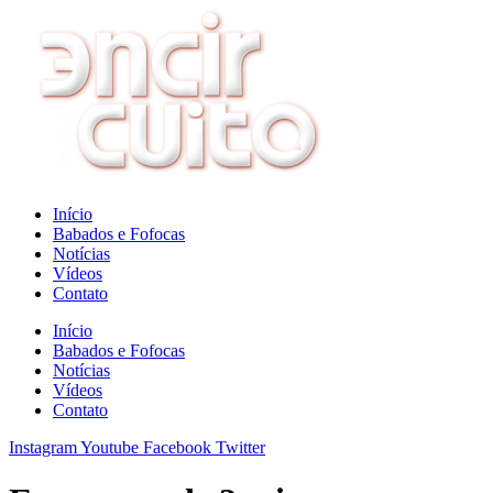
Ir
para
o
conteúdo
Início
Babados e Fofocas
Notícias
Vídeos
Contato
Início
Babados e Fofocas
Notícias
Vídeos
Contato
Instagram
Youtube
Facebook
Twitter