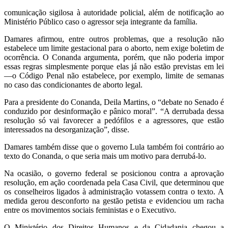
comunicação sigilosa à autoridade policial, além de notificação ao
Ministério Público caso o agressor seja integrante da família.
Damares afirmou, entre outros problemas, que a resolução não
estabelece um limite gestacional para o aborto, nem exige boletim de
ocorrência. O Conanda argumenta, porém, que não poderia impor
essas regras simplesmente porque elas já não estão previstas em lei
—o Código Penal não estabelece, por exemplo, limite de semanas
no caso das condicionantes de aborto legal.
Para a presidente do Conanda, Deila Martins, o “debate no Senado é
conduzido por desinformação e pânico moral”. “A derrubada dessa
resolução só vai favorecer a pedófilos e a agressores, que estão
interessados na desorganização”, disse.
Damares também disse que o governo Lula também foi contrário ao
texto do Conanda, o que seria mais um motivo para derrubá-lo.
Na ocasião, o governo federal se posicionou contra a aprovação
resolução, em ação coordenada pela Casa Civil, que determinou que
os conselheiros ligados à administração votassem contra o texto. A
medida gerou desconforto na gestão petista e evidenciou um racha
entre os movimentos sociais feministas e o Executivo.
O Ministério dos Direitos Humanos e da Cidadania chegou a