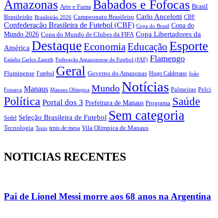
Amazonas
Babados e Fofocas
Brasil
Arte e Fama
Carlo Ancelotti
Brasileirão
Campeonato Brasileiro
Brasileirão 2026
CBF
Confederação Brasileira de Futebol (CBF)
Copa do
Copa do Brasil
Copa Libertadores da
Mundo 2026
Copa do Mundo de Clubes da FIFA
Destaque
Esporte
Economia
Educação
América
Flamengo
Estádio Carlos Zamith
Federação Amazonense de Futebol (FAF)
Geral
Fluminense
Futebol
Governo do Amazonas
Hugo Calderano
João
Notícias
Mundo
Manaus
Pelci
Palmeiras
Fonseca
Manaus Olímpica
Política
Saúde
Portal dos 3
Prefeitura de Manaus
Programa
Sem categoria
Seleção Brasileira de Futebol
Sedel
Vila Olímpica de Manaus
Tecnologia
Tenis
tenis de mesa
NOTICIAS RECENTES
Pai de Lionel Messi morre aos 68 anos na Argentina