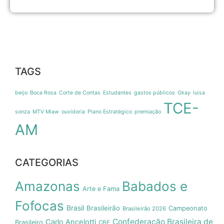
TAGS
beijo
Boca Rosa
Corte de Contas
Estudantes
gastos públicos
Gkay
luisa
TCE-
sonza
MTV Miaw
ouvidoria
Plano Estratégico
premiação
AM
CATEGORIAS
Amazonas
Babados e
Arte e Fama
Fofocas
Brasil
Brasileirão
Campeonato
Brasileirão 2026
Confederação Brasileira de
Carlo Ancelotti
Brasileiro
CBF