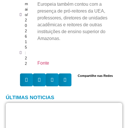
Europeia também contou com a
m
ai
presença de pró-reitores da UEA,
o/
professores, diretores de unidades
2
acadêmicas e reitores de outras
0
2
instituições de ensino superior do
6
Amazonas.
1
5
:
2
Fonte
2
Compartilhe nas Redes
ÚLTIMAS NOTICIAS
F
c
l
p
m