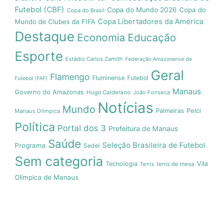
Futebol (CBF)
Copa do Mundo 2026
Copa do
Copa do Brasil
Copa Libertadores da América
Mundo de Clubes da FIFA
Destaque
Economia
Educação
Esporte
Estádio Carlos Zamith
Federação Amazonense de
Geral
Flamengo
Fluminense
Futebol
Futebol (FAF)
Manaus
Governo do Amazonas
Hugo Calderano
João Fonseca
Notícias
Mundo
Pelci
Palmeiras
Manaus Olímpica
Política
Portal dos 3
Prefeitura de Manaus
Saúde
Seleção Brasileira de Futebol
Programa
Sedel
Sem categoria
Vila
Tecnologia
Tenis
tenis de mesa
Olímpica de Manaus