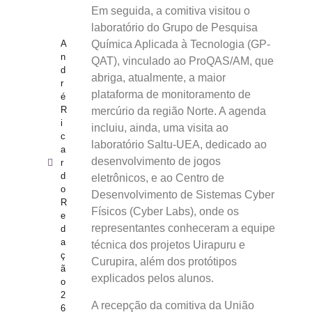
Em seguida, a comitiva visitou o
laboratório do Grupo de Pesquisa
Química Aplicada à Tecnologia (GP-
A
n
QAT), vinculado ao ProQAS/AM, que
d
abriga, atualmente, a maior
r
plataforma de monitoramento de
é
R
mercúrio da região Norte. A agenda
i
incluiu, ainda, uma visita ao
c
laboratório Saltu-UEA, dedicado ao
a
desenvolvimento de jogos
r
d
eletrônicos, e ao Centro de
o
Desenvolvimento de Sistemas Cyber
R
Físicos (Cyber Labs), onde os
e
representantes conheceram a equipe
d
a
técnica dos projetos Uirapuru e
ç
Curupira, além dos protótipos
ã
explicados pelos alunos.
o
2
A recepção da comitiva da União
6