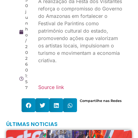
A realização da Festa dos Visitantes
0
reforça o compromisso do Governo
j
do Amazonas em fortalecer o
u
Festival de Parintins como
n
h
patrimônio cultural do estado,
o
promovendo ações que valorizam
/
os artistas locais, impulsionam o
2
0
turismo e movimentam a economia
2
criativa.
6
0
1:
5
Source link
7
Compartilhe nas Redes
ÚLTIMAS NOTICIAS
C