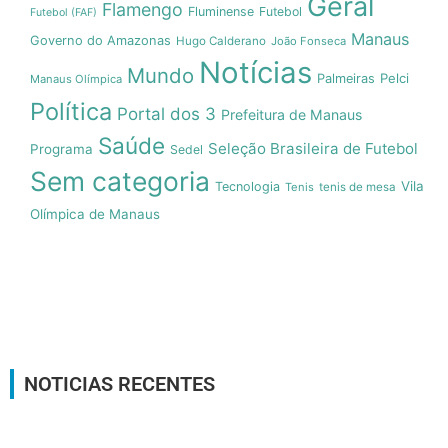
Geral
Flamengo
Fluminense
Futebol
Futebol (FAF)
Manaus
Governo do Amazonas
Hugo Calderano
João Fonseca
Notícias
Mundo
Pelci
Palmeiras
Manaus Olímpica
Política
Portal dos 3
Prefeitura de Manaus
Saúde
Seleção Brasileira de Futebol
Programa
Sedel
Sem categoria
Vila
Tecnologia
Tenis
tenis de mesa
Olímpica de Manaus
NOTICIAS RECENTES