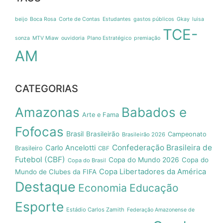
beijo
Boca Rosa
Corte de Contas
Estudantes
gastos públicos
Gkay
luisa
TCE-
sonza
MTV Miaw
ouvidoria
Plano Estratégico
premiação
AM
CATEGORIAS
Amazonas
Babados e
Arte e Fama
Fofocas
Brasil
Brasileirão
Campeonato
Brasileirão 2026
Confederação Brasileira de
Carlo Ancelotti
Brasileiro
CBF
Futebol (CBF)
Copa do Mundo 2026
Copa do
Copa do Brasil
Copa Libertadores da América
Mundo de Clubes da FIFA
Destaque
Economia
Educação
Esporte
Estádio Carlos Zamith
Federação Amazonense de