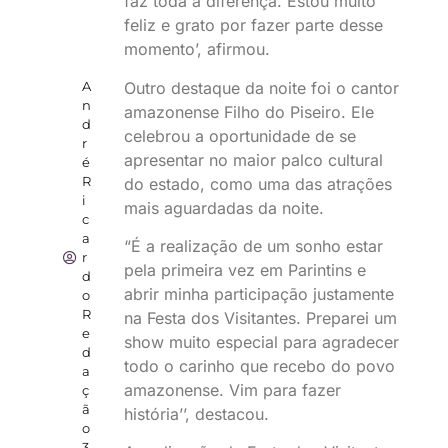
faz toda a diferença. Estou muito
feliz e grato por fazer parte desse
momento’, afirmou.
Outro destaque da noite foi o cantor
A
n
amazonense Filho do Piseiro. Ele
d
celebrou a oportunidade de se
r
apresentar no maior palco cultural
é
R
do estado, como uma das atrações
i
mais aguardadas da noite.
c
a
“É a realização de um sonho estar
r
pela primeira vez em Parintins e
d
abrir minha participação justamente
o
R
na Festa dos Visitantes. Preparei um
e
show muito especial para agradecer
d
todo o carinho que recebo do povo
a
amazonense. Vim para fazer
ç
ã
história’’, destacou.
o
3