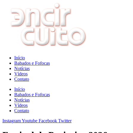
Ir
para
o
conteúdo
Início
Babados e Fofocas
Notícias
Vídeos
Contato
Início
Babados e Fofocas
Notícias
Vídeos
Contato
Instagram
Youtube
Facebook
Twitter