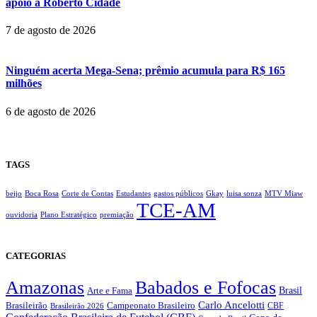
apoio a Roberto Cidade
7 de agosto de 2026
Ninguém acerta Mega-Sena; prêmio acumula para R$ 165
milhões
6 de agosto de 2026
TAGS
beijo
Boca Rosa
Corte de Contas
Estudantes
gastos públicos
Gkay
luisa sonza
MTV Miaw
TCE-AM
ouvidoria
Plano Estratégico
premiação
CATEGORIAS
Amazonas
Babados e Fofocas
Brasil
Arte e Fama
Carlo Ancelotti
Brasileirão
Campeonato Brasileiro
Brasileirão 2026
CBF