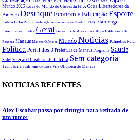
Confederação Brasileira de Futebol (CBF)
Copa do
Copa do Brasil
Copa Libertadores da
Mundo 2026
Copa do Mundo de Clubes da FIFA
Destaque
Esporte
Economia
Educação
América
Flamengo
Estádio Carlos Zamith
Federação Amazonense de Futebol (FAF)
Geral
Fluminense
Futebol
Governo do Amazonas
Hugo Calderano
João
Notícias
Mundo
Manaus
Pelci
Palmeiras
Fonseca
Manaus Olímpica
Política
Saúde
Portal dos 3
Prefeitura de Manaus
Programa
Sem categoria
Seleção Brasileira de Futebol
Sedel
Vila Olímpica de Manaus
Tecnologia
Tenis
tenis de mesa
NOTICIAS RECENTES
Alex Escobar passa por cirurgia para retirada de
um tumor