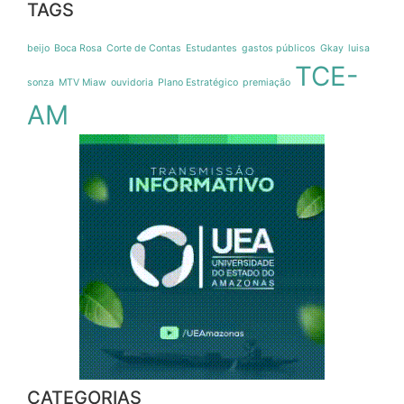
TAGS
beijo
Boca Rosa
Corte de Contas
Estudantes
gastos públicos
Gkay
luisa
TCE-
sonza
MTV Miaw
ouvidoria
Plano Estratégico
premiação
AM
CATEGORIAS