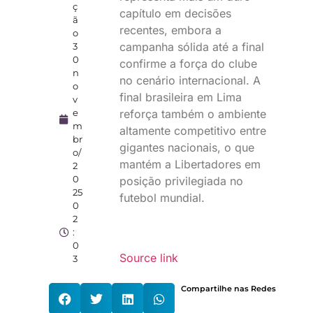
ç
capítulo em decisões
ã
recentes, embora a
o
campanha sólida até a final
3
0
confirme a força do clube
n
no cenário internacional. A
o
final brasileira em Lima
v
reforça também o ambiente
e
m
altamente competitivo entre
br
gigantes nacionais, o que
o/
mantém a Libertadores em
2
0
posição privilegiada no
25
futebol mundial.
0
2
:
0
Source link
3
Compartilhe nas Redes