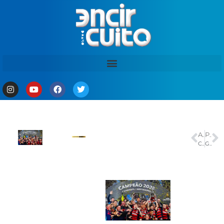
ANTERIOR
PRÓXIMO
Cruzeiro empata com Ceará e sai da briga pelo título do Brasileirão
Governo Presente recebe nova unidade do Castramóvel entregue por Wilson Lima no Viver Melhor