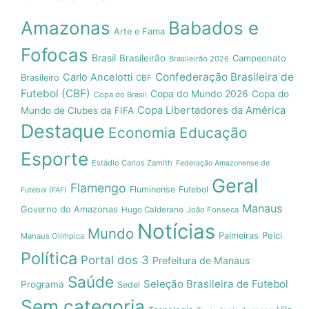
Amazonas
Babados e
Arte e Fama
Fofocas
Brasil
Brasileirão
Campeonato
Brasileirão 2026
Confederação Brasileira de
Carlo Ancelotti
Brasileiro
CBF
Futebol (CBF)
Copa do Mundo 2026
Copa do
Copa do Brasil
Copa Libertadores da América
Mundo de Clubes da FIFA
Destaque
Economia
Educação
Esporte
Estádio Carlos Zamith
Federação Amazonense de
Geral
Flamengo
Fluminense
Futebol
Futebol (FAF)
Manaus
Governo do Amazonas
Hugo Calderano
João Fonseca
Notícias
Mundo
Pelci
Palmeiras
Manaus Olímpica
Política
Portal dos 3
Prefeitura de Manaus
Saúde
Seleção Brasileira de Futebol
Programa
Sedel
Sem categoria