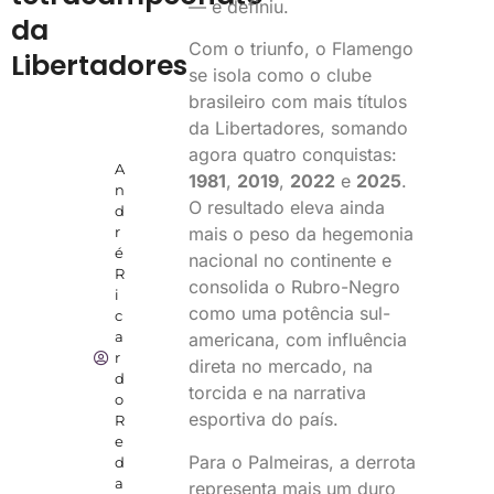
— e definiu.
da
Com o triunfo, o Flamengo
Libertadores
se isola como o clube
brasileiro com mais títulos
da Libertadores, somando
agora quatro conquistas:
A
1981
,
2019
,
2022
e
2025
.
n
O resultado eleva ainda
d
mais o peso da hegemonia
r
é
nacional no continente e
R
consolida o Rubro-Negro
i
como uma potência sul-
c
a
americana, com influência
r
direta no mercado, na
d
torcida e na narrativa
o
esportiva do país.
R
e
Para o Palmeiras, a derrota
d
a
representa mais um duro