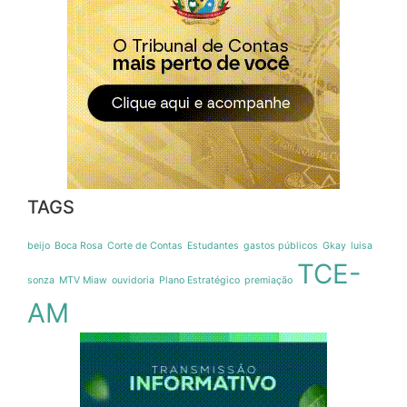
TAGS
beijo
Boca Rosa
Corte de Contas
Estudantes
gastos públicos
Gkay
luisa
TCE-
sonza
MTV Miaw
ouvidoria
Plano Estratégico
premiação
AM