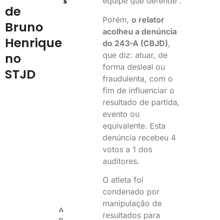
equipe que defende”.
de
Porém,
o relator
Bruno
acolheu a denúncia
Henrique
do 243-A (CBJD)
,
no
que diz: atuar, de
forma desleal ou
STJD
fraudulenta, com o
fim de influenciar o
resultado de partida,
evento ou
equivalente. Esta
denúncia recebeu 4
votos a 1 dos
auditores.
O atleta foi
condenado por
manipulação de
A
resultados para
n