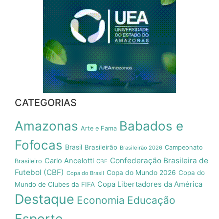
CATEGORIAS
Amazonas
Babados e
Arte e Fama
Fofocas
Brasil
Brasileirão
Campeonato
Brasileirão 2026
Confederação Brasileira de
Carlo Ancelotti
Brasileiro
CBF
Futebol (CBF)
Copa do Mundo 2026
Copa do
Copa do Brasil
Copa Libertadores da América
Mundo de Clubes da FIFA
Destaque
Economia
Educação
Esporte