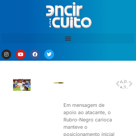
ANTERIOR
PRÓXIMO
Assistência ao parto avança no Brasil, mas pré-natal ainda preocupa
TV Brasil exibe no domingo 1º jogo da final do Brasileirão feminino
Em mensagem de
apoio ao atacante, o
Rubro-Negro carioca
manteve o
posicionamento inicial