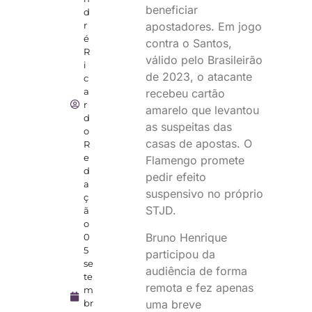
beneficiar
d
r
apostadores. Em jogo
é
contra o Santos,
R
válido pelo Brasileirão
i
de 2023, o atacante
c
a
recebeu cartão
r
amarelo que levantou
d
as suspeitas das
o
casas de apostas. O
R
e
Flamengo promete
d
pedir efeito
a
suspensivo no próprio
ç
STJD.
ã
o
Bruno Henrique
0
5
participou da
se
audiência de forma
te
remota e fez apenas
m
uma breve
br