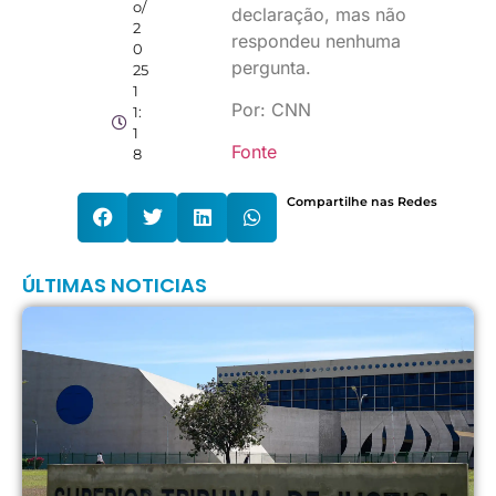
o/
declaração, mas não
2
respondeu nenhuma
0
pergunta.
25
1
Por: CNN
1:
1
Fonte
8
Compartilhe nas Redes
ÚLTIMAS NOTICIAS
S
c
m
M
B
p
d
p
c
s