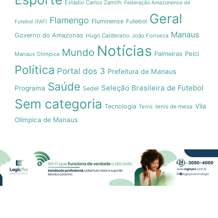
Estádio Carlos Zamith
Federação Amazonense de
Geral
Flamengo
Fluminense
Futebol
Futebol (FAF)
Manaus
Governo do Amazonas
Hugo Calderano
João Fonseca
Notícias
Mundo
Pelci
Palmeiras
Manaus Olímpica
Política
Portal dos 3
Prefeitura de Manaus
Saúde
Seleção Brasileira de Futebol
Programa
Sedel
Sem categoria
Vila
Tecnologia
Tenis
tenis de mesa
Olímpica de Manaus