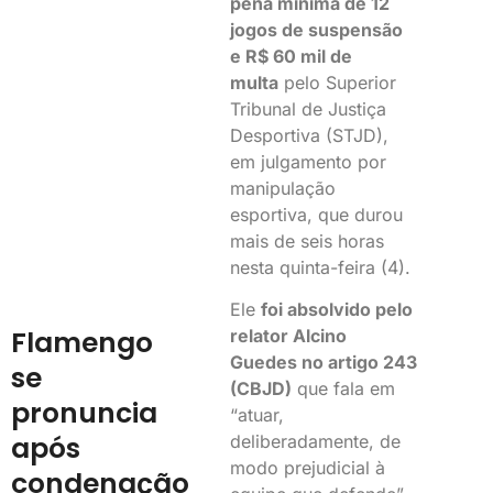
pena mínima de 12
jogos de suspensão
e R$ 60 mil de
multa
pelo Superior
Tribunal de Justiça
Desportiva (STJD),
em julgamento por
manipulação
esportiva, que durou
mais de seis horas
nesta quinta-feira (4).
Ele
foi absolvido pelo
Flamengo
relator Alcino
Guedes no artigo 243
se
(CBJD)
que fala em
pronuncia
“atuar,
após
deliberadamente, de
modo prejudicial à
condenação