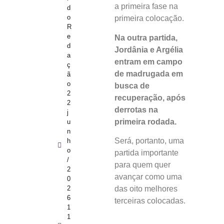
a primeira fase na
d
o
primeira colocação.
R
e
Na outra partida,
d
Jordânia e Argélia
a
entram em campo
ç
de madrugada em
ã
o
busca de
2
recuperação, após
2
derrotas na
j
primeira rodada.
u
n
Será, portanto, uma
h
o
partida importante
/
para quem quer
2
avançar como uma
0
2
das oito melhores
6
terceiras colocadas.
1
1