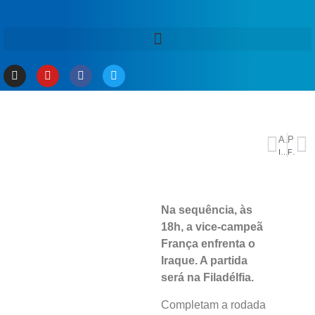
ANTERIOR
PRÓXIMO
Inverno começa neste domingo no Brasil e terá impacto do El Niño
França e Argentina podem garantir vaga hoje; confira os jogos da copa
Na sequência, às
18h, a vice-campeã
França enfrenta o
Iraque. A partida
será na Filadélfia.
Completam a rodada