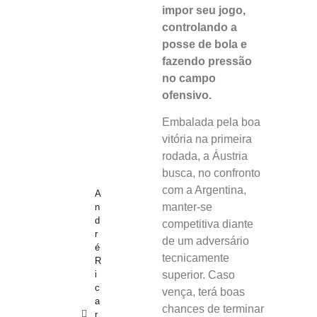
impor seu jogo,
controlando a
posse de bola e
fazendo pressão
no campo
ofensivo.
Embalada pela boa
vitória na primeira
rodada, a Áustria
busca, no confronto
com a Argentina,
A
manter-se
n
d
competitiva diante
r
de um adversário
é
tecnicamente
R
i
superior. Caso
c
vença, terá boas
a
chances de terminar
r