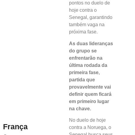
pontos no duelo de
hoje contra o
Senegal, garantindo
também vaga na
próxima fase.
As duas lideranças
do grupo se
enfrentarão na
última rodada da
primeira fase,
partida que
provavelmente vai
definir quem ficará
em primeiro lugar
na chave.
No duelo de hoje
França
contra a Noruega, o
Senegal busca seus