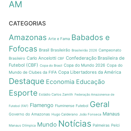
AM
CATEGORIAS
Amazonas
Babados e
Arte e Fama
Fofocas
Brasil
Brasileirão
Campeonato
Brasileirão 2026
Confederação Brasileira de
Carlo Ancelotti
Brasileiro
CBF
Futebol (CBF)
Copa do Mundo 2026
Copa do
Copa do Brasil
Copa Libertadores da América
Mundo de Clubes da FIFA
Destaque
Economia
Educação
Esporte
Estádio Carlos Zamith
Federação Amazonense de
Geral
Flamengo
Fluminense
Futebol
Futebol (FAF)
Manaus
Governo do Amazonas
Hugo Calderano
João Fonseca
Notícias
Mundo
Pelci
Palmeiras
Manaus Olímpica