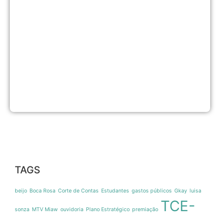
d
s
d
e
e
d
ô
n
C
S
M
5
d
TAGS
beijo
Boca Rosa
Corte de Contas
Estudantes
gastos públicos
Gkay
luisa
TCE-
sonza
MTV Miaw
ouvidoria
Plano Estratégico
premiação