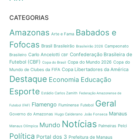
CATEGORIAS
Amazonas
Babados e
Arte e Fama
Fofocas
Brasil
Brasileirão
Campeonato
Brasileirão 2026
Confederação Brasileira de
Carlo Ancelotti
Brasileiro
CBF
Futebol (CBF)
Copa do Mundo 2026
Copa do
Copa do Brasil
Copa Libertadores da América
Mundo de Clubes da FIFA
Destaque
Economia
Educação
Esporte
Estádio Carlos Zamith
Federação Amazonense de
Geral
Flamengo
Fluminense
Futebol
Futebol (FAF)
Manaus
Governo do Amazonas
Hugo Calderano
João Fonseca
Notícias
Mundo
Pelci
Palmeiras
Manaus Olímpica
Política
Portal dos 3
Prefeitura de Manaus