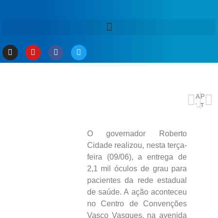
ANTERIOR
PRÓXIMO
‘Precisamos ter em Brasília alguém que conheça a Zona Franca’, afirma Wilson Lima
TSE adia decisão sobre suspensão de pesquisa de voto para presidente
O governador Roberto
Cidade realizou, nesta terça-
feira (09/06), a entrega de
2,1 mil óculos de grau para
pacientes da rede estadual
de saúde. A ação aconteceu
no Centro de Convenções
Vasco Vasques, na avenida