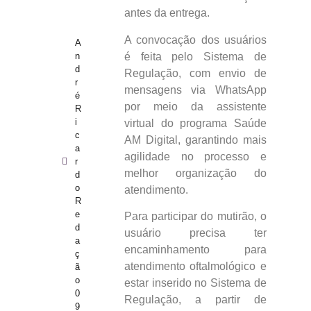
antes da entrega.
A convocação dos usuários
A
é feita pelo Sistema de
n
d
Regulação, com envio de
r
mensagens via WhatsApp
é
por meio da assistente
R
i
virtual do programa Saúde
c
AM Digital, garantindo mais
a
agilidade no processo e
r
melhor organização do
d
o
atendimento.
R
e
Para participar do mutirão, o
d
usuário precisa ter
a
encaminhamento para
ç
atendimento oftalmológico e
ã
o
estar inserido no Sistema de
0
Regulação, a partir de
9