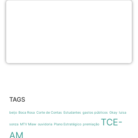
E
d
p
m
p
G
s
e
6
2
TAGS
beijo
Boca Rosa
Corte de Contas
Estudantes
gastos públicos
Gkay
luisa
TCE-
sonza
MTV Miaw
ouvidoria
Plano Estratégico
premiação
AM