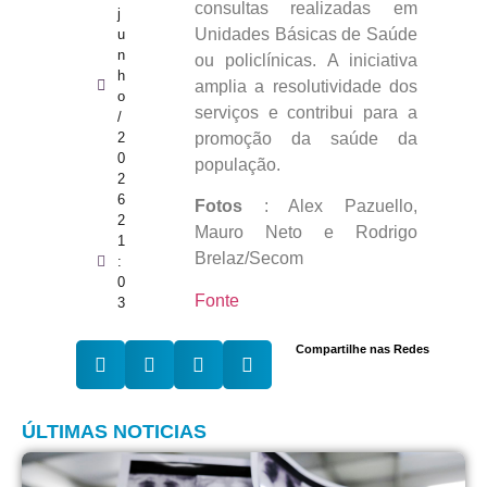
consultas realizadas em
j
Unidades Básicas de Saúde
u
n
ou policlínicas. A iniciativa
h
amplia a resolutividade dos
o
serviços e contribui para a
/
promoção da saúde da
2
0
população.
2
6
Fotos
: Alex Pazuello,
2
Mauro Neto e Rodrigo
1
Brelaz/Secom
:
0
Fonte
3
Compartilhe nas Redes
ÚLTIMAS NOTICIAS
D