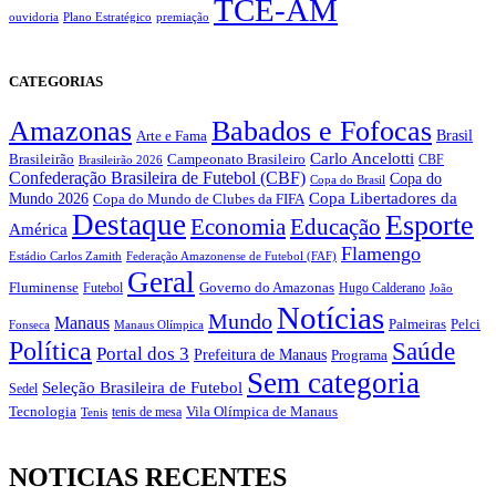
TCE-AM
ouvidoria
Plano Estratégico
premiação
CATEGORIAS
Amazonas
Babados e Fofocas
Brasil
Arte e Fama
Carlo Ancelotti
Brasileirão
Campeonato Brasileiro
Brasileirão 2026
CBF
Confederação Brasileira de Futebol (CBF)
Copa do
Copa do Brasil
Copa Libertadores da
Mundo 2026
Copa do Mundo de Clubes da FIFA
Destaque
Esporte
Economia
Educação
América
Flamengo
Estádio Carlos Zamith
Federação Amazonense de Futebol (FAF)
Geral
Fluminense
Futebol
Governo do Amazonas
Hugo Calderano
João
Notícias
Mundo
Manaus
Pelci
Palmeiras
Fonseca
Manaus Olímpica
Política
Saúde
Portal dos 3
Prefeitura de Manaus
Programa
Sem categoria
Seleção Brasileira de Futebol
Sedel
Vila Olímpica de Manaus
Tecnologia
Tenis
tenis de mesa
NOTICIAS RECENTES