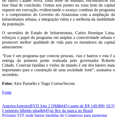
no bairro Cidade Nova, zona norte de Manaus, encontram-se em
fase final de conclusão. Outras seis pontes na zona leste da capital
seguem em execução, evidenciando o avanço contínuo do programa
e o compromisso do Governo do Amazonas com a ampliação da
infraestrutura urbana, a integração viária e a melhoria da mobilidade
da população.
O secretário de Estado de Infraestrutura, Carlos Henrique Lima,
reforçou o papel do programa em ampliar a conectividade urbana e
promover melhor qualidade de vida para os moradores da capital
amazonense.
“Esse é um programa que conecta pessoas, vias e bairros e esta é a
entrega da primeira ponte realizada pelo governador Roberto
Cidade. Conectar famílias e visões de mundo é um dos fatores mais
importantes para a construção de uma sociedade forte”, assinalou o
secretário.
Fotos
: Alex Pazuello e Tiago Correa/Secom
Fonte
Anterior
Anterior
BYD Atto 2 DM&#45;i parte de R$ 149.990; SUV
é primeiro híbrido plug&#45;in flex da marca no Brasil
Próximo
STF pode barrar medidas do Congresso para aumentar