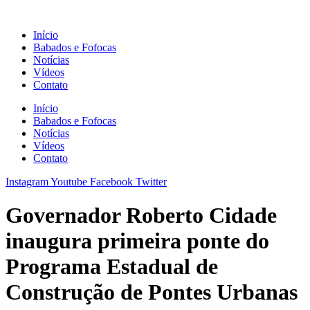
Ir
para
Início
o
Babados e Fofocas
conteúdo
Notícias
Vídeos
Contato
Início
Babados e Fofocas
Notícias
Vídeos
Contato
Instagram
Youtube
Facebook
Twitter
Governador Roberto Cidade
inaugura primeira ponte do
Programa Estadual de
Construção de Pontes Urbanas