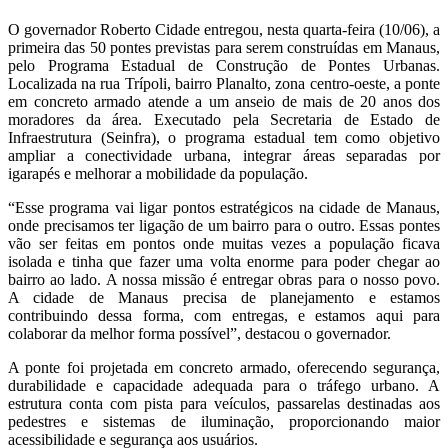
O governador Roberto Cidade entregou, nesta quarta-feira (10/06), a
primeira das 50 pontes previstas para serem construídas em Manaus,
pelo Programa Estadual de Construção de Pontes Urbanas.
Localizada na rua Trípoli, bairro Planalto, zona centro-oeste, a ponte
em concreto armado atende a um anseio de mais de 20 anos dos
moradores da área. Executado pela Secretaria de Estado de
Infraestrutura (Seinfra), o programa estadual tem como objetivo
ampliar a conectividade urbana, integrar áreas separadas por
igarapés e melhorar a mobilidade da população.
“Esse programa vai ligar pontos estratégicos na cidade de Manaus,
onde precisamos ter ligação de um bairro para o outro. Essas pontes
vão ser feitas em pontos onde muitas vezes a população ficava
isolada e tinha que fazer uma volta enorme para poder chegar ao
bairro ao lado. A nossa missão é entregar obras para o nosso povo.
A cidade de Manaus precisa de planejamento e estamos
contribuindo dessa forma, com entregas, e estamos aqui para
colaborar da melhor forma possível”, destacou o governador.
A ponte foi projetada em concreto armado, oferecendo segurança,
durabilidade e capacidade adequada para o tráfego urbano. A
estrutura conta com pista para veículos, passarelas destinadas aos
pedestres e sistemas de iluminação, proporcionando maior
acessibilidade e segurança aos usuários.