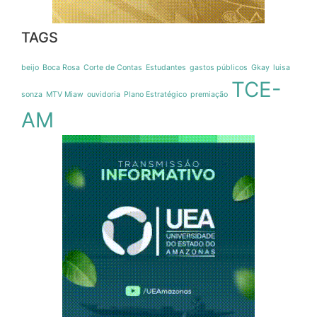
TAGS
beijo
Boca Rosa
Corte de Contas
Estudantes
gastos públicos
Gkay
luisa
TCE-
sonza
MTV Miaw
ouvidoria
Plano Estratégico
premiação
AM