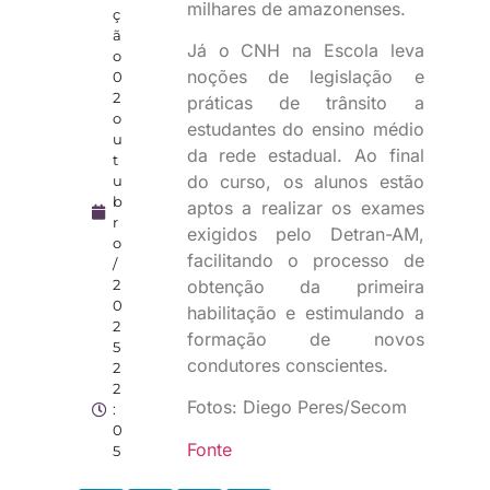
milhares de amazonenses.
ç
ã
Já o CNH na Escola leva
o
noções de legislação e
0
2
práticas de trânsito a
o
estudantes do ensino médio
u
da rede estadual. Ao final
t
do curso, os alunos estão
u
b
aptos a realizar os exames
r
exigidos pelo Detran-AM,
o
facilitando o processo de
/
obtenção da primeira
2
0
habilitação e estimulando a
2
formação de novos
5
condutores conscientes.
2
2
Fotos: Diego Peres/Secom
:
0
Fonte
5