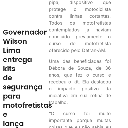
pipa, dispositivo que
protege o motociclista
contra linhas cortantes.
Todos os motofretistas
contemplados já haviam
Governador
concluído previamente o
Wilson
curso de motofretista
Lima
oferecido pelo Detran-AM.
entrega
Uma das beneficiadas foi
kits
Débora de Souza, de 36
anos, que fez o curso e
de
recebeu o kit. Ela destacou
segurança
o impacto positivo da
para
iniciativa em sua rotina de
trabalho.
motofretistas
e
“O curso foi muito
importante porque muitas
lança
coisas que eu não sabia eu