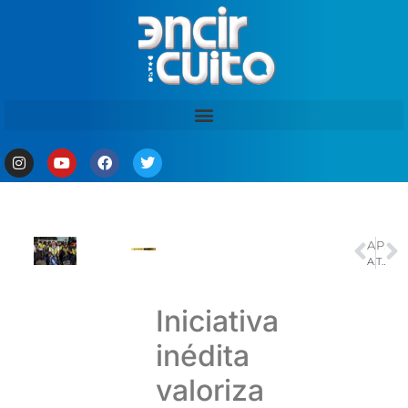
ANTERIOR
PRÓXIMO
Ana Sátila é bronze no Mundial de Canoagem Slalom
TCE-AM e ICEAS levam ações sustentáveis a Rio Preto da Eva com o projeto Trilha Verde
Iniciativa
inédita
valoriza