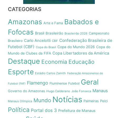
CATEGORIAS
Amazonas
Babados e
Arte e Fama
Fofocas
Brasil
Brasileirão
Campeonato
Brasileirão 2026
Confederação Brasileira de
Carlo Ancelotti
Brasileiro
CBF
Futebol (CBF)
Copa do Mundo 2026
Copa do
Copa do Brasil
Copa Libertadores da América
Mundo de Clubes da FIFA
Destaque
Economia
Educação
Esporte
Estádio Carlos Zamith
Federação Amazonense de
Geral
Flamengo
Fluminense
Futebol
Futebol (FAF)
Manaus
Governo do Amazonas
Hugo Calderano
João Fonseca
Notícias
Mundo
Pelci
Palmeiras
Manaus Olímpica
Política
Portal dos 3
Prefeitura de Manaus