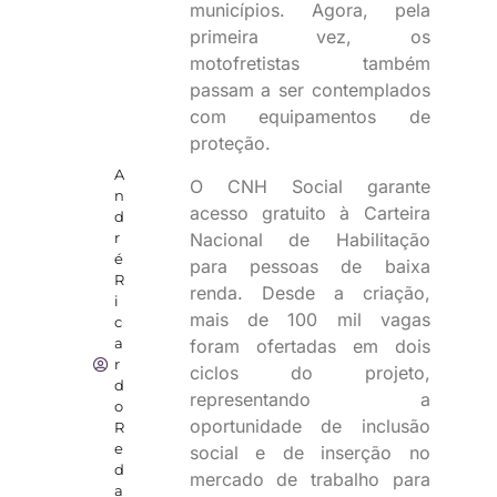
municípios. Agora, pela
primeira vez, os
motofretistas também
passam a ser contemplados
com equipamentos de
proteção.
A
O CNH Social garante
n
acesso gratuito à Carteira
d
Nacional de Habilitação
r
é
para pessoas de baixa
R
renda. Desde a criação,
i
mais de 100 mil vagas
c
a
foram ofertadas em dois
r
ciclos do projeto,
d
representando a
o
oportunidade de inclusão
R
e
social e de inserção no
d
mercado de trabalho para
a