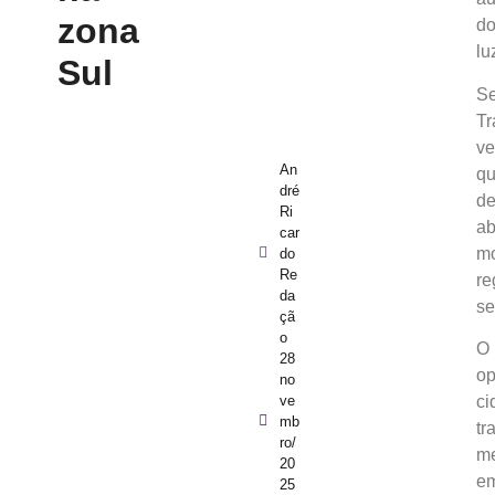
zona
do
lu
Sul
Se
Tr
ve
An
qu
dré
de
Ri
ab
car
mo
do
Re
re
da
se
çã
o
O 
28
op
no
ve
ci
mb
tr
ro/
me
20
em
25