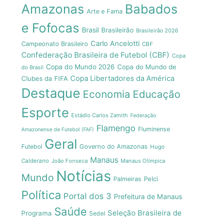
Amazonas
Babados
Arte e Fama
e Fofocas
Brasil
Brasileirão
Brasileirão 2026
Carlo Ancelotti
Campeonato Brasileiro
CBF
Confederação Brasileira de Futebol (CBF)
Copa
Copa do Mundo 2026
Copa do Mundo de
do Brasil
Copa Libertadores da América
Clubes da FIFA
Destaque
Economia
Educação
Esporte
Estádio Carlos Zamith
Federação
Flamengo
Fluminense
Amazonense de Futebol (FAF)
Geral
Futebol
Governo do Amazonas
Hugo
Manaus
Calderano
João Fonseca
Manaus Olímpica
Notícias
Mundo
Pelci
Palmeiras
Política
Portal dos 3
Prefeitura de Manaus
Saúde
Seleção Brasileira de
Programa
Sedel