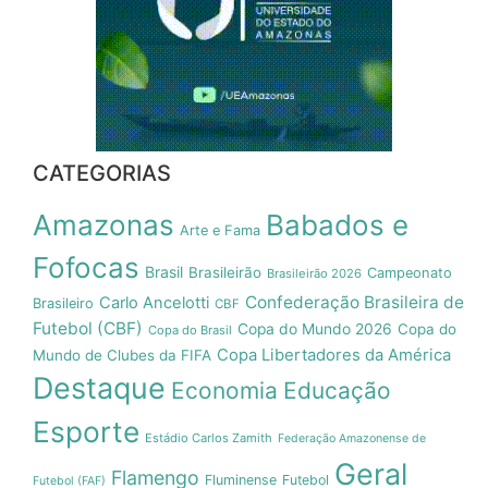
CATEGORIAS
Amazonas
Babados e
Arte e Fama
Fofocas
Brasil
Brasileirão
Campeonato
Brasileirão 2026
Confederação Brasileira de
Carlo Ancelotti
Brasileiro
CBF
Futebol (CBF)
Copa do Mundo 2026
Copa do
Copa do Brasil
Copa Libertadores da América
Mundo de Clubes da FIFA
Destaque
Economia
Educação
Esporte
Estádio Carlos Zamith
Federação Amazonense de
Geral
Flamengo
Fluminense
Futebol
Futebol (FAF)