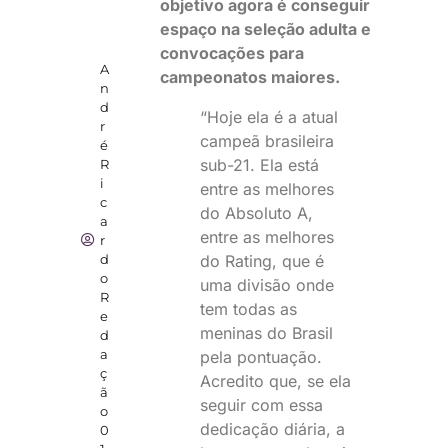
objetivo agora é conseguir
espaço na seleção adulta e
convocações para
A
campeonatos maiores.
n
d
“Hoje ela é a atual
r
campeã brasileira
é
sub-21. Ela está
R
i
entre as melhores
c
do Absoluto A,
a
entre as melhores
r
do Rating, que é
d
o
uma divisão onde
R
tem todas as
e
meninas do Brasil
d
a
pela pontuação.
ç
Acredito que, se ela
ã
seguir com essa
o
dedicação diária, a
0