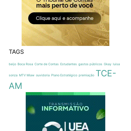
TAGS
beijo
Boca Rosa
Corte de Contas
Estudantes
gastos públicos
Gkay
luisa
TCE-
sonza
MTV Miaw
ouvidoria
Plano Estratégico
premiação
AM