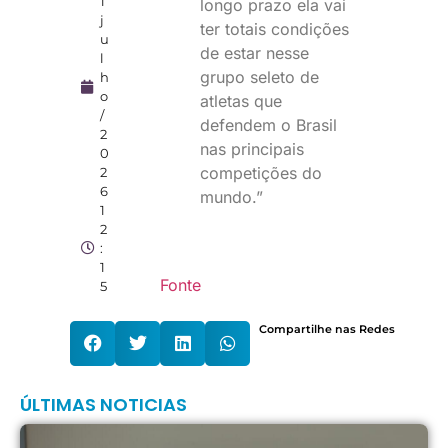
1
longo prazo ela vai
j
ter totais condições
u
de estar nesse
l
grupo seleto de
h
o
atletas que
/
defendem o Brasil
2
nas principais
0
competições do
2
6
mundo.”
1
2
:
1
Fonte
5
Compartilhe nas Redes
ÚLTIMAS NOTICIAS
T