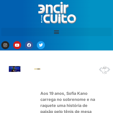
ANTERIOR
PRÓXIMO
Inglaterra e Congo; Bélgica e Senegal; EUA e Bósnia jogam nesta quarta
Oito em cada 10 mortos em ações policiais são negros, mostra relatório
Aos 19 anos, Sofia Kano
carrega no sobrenome e na
raquete uma história de
paixão pelo tênis de mesa