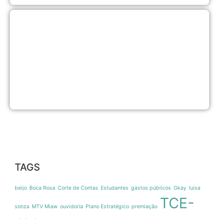
P
T
L
H
n
I
d
6
2
TAGS
beijo
Boca Rosa
Corte de Contas
Estudantes
gastos públicos
Gkay
luisa
TCE-
sonza
MTV Miaw
ouvidoria
Plano Estratégico
premiação