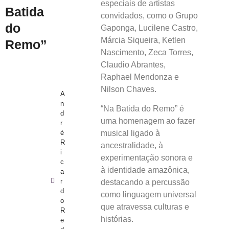
especiais de artistas
Batida
convidados, como o Grupo
do
Gaponga, Lucilene Castro,
Márcia Siqueira, Ketlen
Remo”
Nascimento, Zeca Torres,
Claudio Abrantes,
Raphael Mendonza e
Nilson Chaves.
A
n
“Na Batida do Remo” é
d
uma homenagem ao fazer
r
é
musical ligado à
R
ancestralidade, à
i
experimentação sonora e
c
à identidade amazônica,
a
r
destacando a percussão
d
como linguagem universal
o
que atravessa culturas e
R
histórias.
e