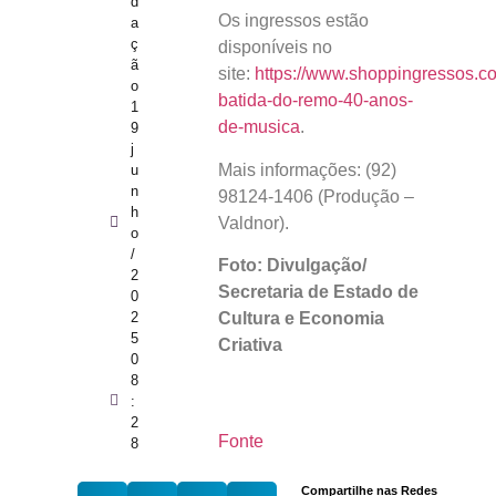
d
Os ingressos estão
a
ç
disponíveis no
ã
site:
https://www.shoppingressos.c
o
batida-do-remo-40-anos-
1
de-musica
.
9
j
Mais informações: (92)
u
n
98124-1406 (Produção –
h
Valdnor).
o
/
Foto: Divulgação/
2
Secretaria de Estado de
0
2
Cultura e Economia
5
Criativa
0
8
:
2
Fonte
8
Compartilhe nas Redes