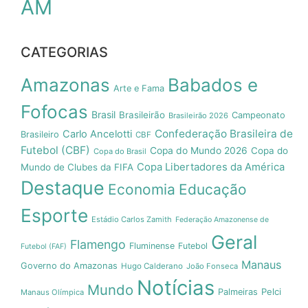
AM
CATEGORIAS
Amazonas
Babados e
Arte e Fama
Fofocas
Brasil
Brasileirão
Campeonato
Brasileirão 2026
Confederação Brasileira de
Carlo Ancelotti
Brasileiro
CBF
Futebol (CBF)
Copa do Mundo 2026
Copa do
Copa do Brasil
Copa Libertadores da América
Mundo de Clubes da FIFA
Destaque
Economia
Educação
Esporte
Estádio Carlos Zamith
Federação Amazonense de
Geral
Flamengo
Fluminense
Futebol
Futebol (FAF)
Manaus
Governo do Amazonas
Hugo Calderano
João Fonseca
Notícias
Mundo
Pelci
Palmeiras
Manaus Olímpica