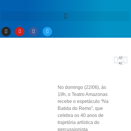
ANTERIOR
PRÓXIMO
AGU assinará acordo para indenizar família de Vladimir Herzog
Conheça o programa secreto de Israel que pode ter 90 bombas atômicas
No domingo (22/06), às
19h, o Teatro Amazonas
recebe o espetáculo “Na
Batida do Remo”, que
celebra os 40 anos de
trajetória artística do
percussionista