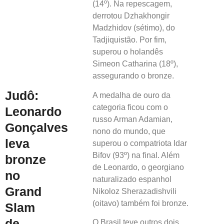
(14º). Na repescagem,
derrotou Dzhakhongir
Madzhidov (sétimo), do
Tadjiquistão. Por fim,
superou o holandês
Simeon Catharina (18º),
assegurando o bronze.
Judô:
A medalha de ouro da
categoria ficou com o
Leonardo
russo Arman Adamian,
Gonçalves
nono do mundo, que
leva
superou o compatriota Idar
Bifov (93º) na final. Além
bronze
de Leonardo, o georgiano
no
naturalizado espanhol
Grand
Nikoloz Sherazadishvili
(oitavo) também foi bronze.
Slam
de
O Brasil teve outros dois