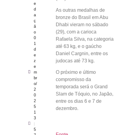
e
d
As outras medalhas de
a
bronze do Brasil em Abu
ç
Dhabi vieram no sábado
ã
(29), com a carioca
o
0
Rafaela Silva, na categoria
1
até 63 kg, e o gaúcho
d
Daniel Cargnin, entre os
e
judocas até 73 kg.
z
e
O próximo e último
m
br
compromisso da
o/
temporada será o Grand
2
Slam de Tóquio, no Japão,
0
2
entre os dias 6 e 7 de
5
dezembro.
1
3
:
5
Fonte