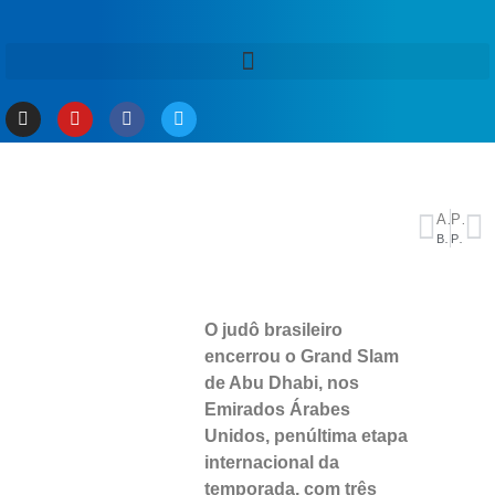
ANTERIOR
PRÓXIMO
Brasil x Coreia do Sul: onde assistir, horário do jogo e escalações
Presidente do TCE-AM compõe mesa de honra na cerimônia da Medalha da Ordem do Mérito Judiciário do TJAM
O judô brasileiro
encerrou o Grand Slam
de Abu Dhabi, nos
Emirados Árabes
Unidos, penúltima etapa
internacional da
temporada, com três