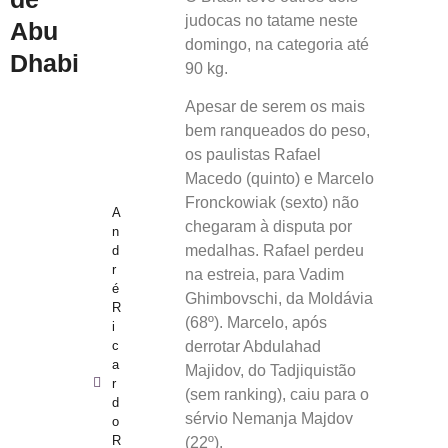
judocas no tatame neste
Abu
domingo, na categoria até
Dhabi
90 kg.
Apesar de serem os mais
bem ranqueados do peso,
os paulistas Rafael
Macedo (quinto) e Marcelo
Fronckowiak (sexto) não
A
chegaram à disputa por
n
medalhas. Rafael perdeu
d
r
na estreia, para Vadim
é
Ghimbovschi, da Moldávia
R
(68º). Marcelo, após
i
c
derrotar Abdulahad
a
Majidov, do Tadjiquistão
r
(sem ranking), caiu para o
d
sérvio Nemanja Majdov
o
R
(22º).