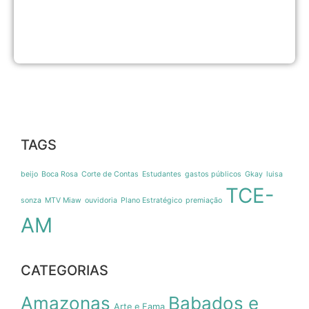
m
6
a
2
TAGS
beijo
Boca Rosa
Corte de Contas
Estudantes
gastos públicos
Gkay
luisa
TCE-
sonza
MTV Miaw
ouvidoria
Plano Estratégico
premiação
AM
CATEGORIAS
Amazonas
Babados e
Arte e Fama