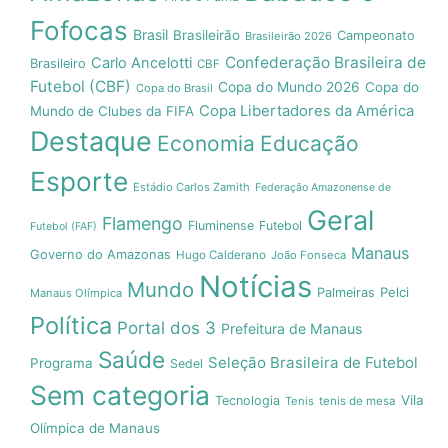
Fofocas
Brasil
Brasileirão
Campeonato
Brasileirão 2026
Confederação Brasileira de
Carlo Ancelotti
Brasileiro
CBF
Futebol (CBF)
Copa do Mundo 2026
Copa do
Copa do Brasil
Copa Libertadores da América
Mundo de Clubes da FIFA
Destaque
Economia
Educação
Esporte
Estádio Carlos Zamith
Federação Amazonense de
Geral
Flamengo
Fluminense
Futebol
Futebol (FAF)
Manaus
Governo do Amazonas
Hugo Calderano
João Fonseca
Notícias
Mundo
Pelci
Palmeiras
Manaus Olímpica
Política
Portal dos 3
Prefeitura de Manaus
Saúde
Seleção Brasileira de Futebol
Programa
Sedel
Sem categoria
Vila
Tecnologia
Tenis
tenis de mesa
Olímpica de Manaus