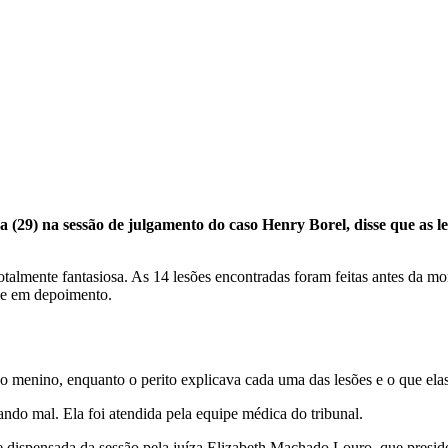
ira (29) na sessão de julgamento do caso Henry Borel, disse que a
talmente fantasiosa. As 14 lesões encontradas foram feitas antes da mor
sse em depoimento.
o menino, enquanto o perito explicava cada uma das lesões e o que el
do mal. Ela foi atendida pela equipe médica do tribunal.
 dispensada da sessão pela juíza Elizabeth Machado Louro, que presid