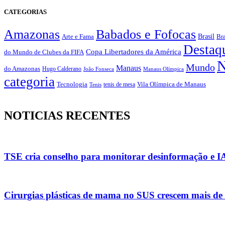
CATEGORIAS
Amazonas
Babados e Fofocas
Brasil
Bra
Arte e Fama
Destaq
Copa Libertadores da América
do Mundo de Clubes da FIFA
N
Mundo
Manaus
do Amazonas
Hugo Calderano
João Fonseca
Manaus Olímpica
categoria
Vila Olímpica de Manaus
Tecnologia
Tenis
tenis de mesa
NOTICIAS RECENTES
TSE cria conselho para monitorar desinformação e IA 
Cirurgias plásticas de mama no SUS crescem mais d