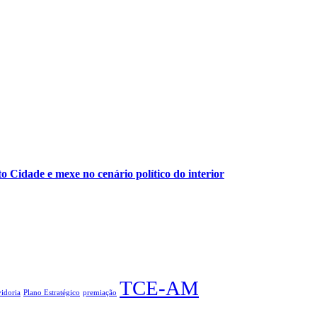
o Cidade e mexe no cenário político do interior
TCE-AM
idoria
Plano Estratégico
premiação