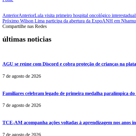
Anterior
Anterior
Lula visita primeiro hospital oncológico interestadual
Próximo
Wilson Lima participa da abertura da ExpoANH em Nhamund
Compartilhe nas Redes
últimas noticias
AGU se reúne com Discord e cobra proteção de crianças na plat
7 de agosto de 2026
Familiares celebram legado de primeira medalha paralímpica do 
7 de agosto de 2026
TCE-AM acompanha ações voltadas à aprendizagem nos anos ini
7 de agosto de 2026