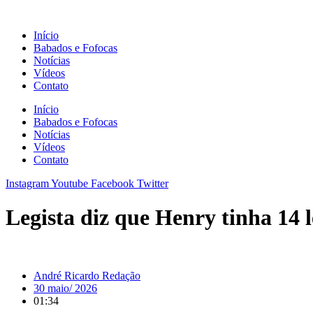
Ir
para
Início
o
Babados e Fofocas
conteúdo
Notícias
Vídeos
Contato
Início
Babados e Fofocas
Notícias
Vídeos
Contato
Instagram
Youtube
Facebook
Twitter
Legista diz que Henry tinha 14 l
André Ricardo Redação
30 maio/ 2026
01:34