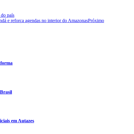
 do país
á e reforça agendas no interior do Amazonas
Próximo
aforma
Brasil
ciais em Autazes