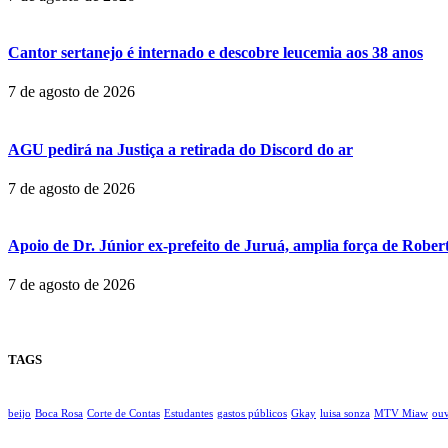
Cantor sertanejo é internado e descobre leucemia aos 38 anos
7 de agosto de 2026
AGU pedirá na Justiça a retirada do Discord do ar
7 de agosto de 2026
Apoio de Dr. Júnior ex-prefeito de Juruá, amplia força de Robert
7 de agosto de 2026
TAGS
beijo
Boca Rosa
Corte de Contas
Estudantes
gastos públicos
Gkay
luisa sonza
MTV Miaw
ouv