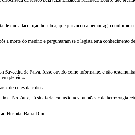
ta de que a laceração hepática, que provocou a hemorragia conforme o 
s a morte do menino e perguntaram se o legista teria conhecimento d
rton Saveedra de Paiva, fosse ouvido como informante, e não testemunh
a em plenário.
is diferentes da cabeça.
ima. No tórax, há sinais de contusão nos pulmões e de hemorragia retr
ao Hospital Barra D’or .