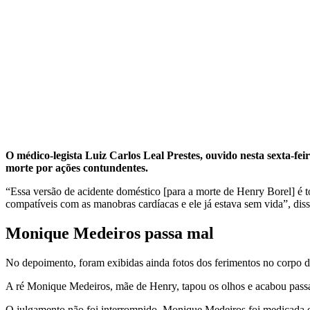
O médico-legista Luiz Carlos Leal Prestes, ouvido nesta sexta-fe
morte por ações contundentes.
“Essa versão de acidente doméstico [para a morte de Henry Borel] é to
compatíveis com as manobras cardíacas e ele já estava sem vida”, di
Monique Medeiros passa mal
No depoimento, foram exibidas ainda fotos dos ferimentos no corpo d
A ré Monique Medeiros, mãe de Henry, tapou os olhos e acabou passan
O julgamento não foi interrompido. Monique Medeiros foi medicada e