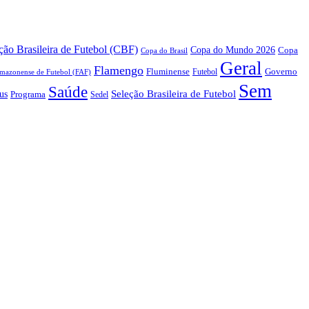
ão Brasileira de Futebol (CBF)
Copa do Mundo 2026
Copa
Copa do Brasil
Geral
Flamengo
Fluminense
Futebol
Governo
mazonense de Futebol (FAF)
Sem
Saúde
us
Seleção Brasileira de Futebol
Programa
Sedel