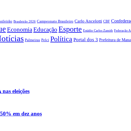
Confederaç
Carlo Ancelotti
sileirão
Campeonato Brasileiro
Brasileirão 2026
CBF
ue
Esporte
Economia
Educação
Estádio Carlos Zamith
Federação A
otícias
Política
Portal dos 3
Prefeitura de Mana
Pelci
Palmeiras
nas eleições
e 50% em dez anos