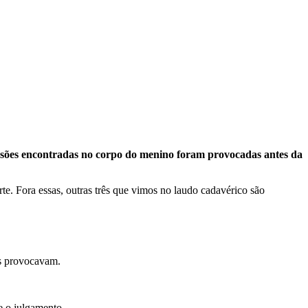
s lesões encontradas no corpo do menino foram provocadas antes da
te. Fora essas, outras três que vimos no laudo cadavérico são
as provocavam.
e o julgamento.