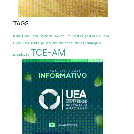
TAGS
beijo
Boca Rosa
Corte de Contas
Estudantes
gastos públicos
Gkay
luisa sonza
MTV Miaw
ouvidoria
Plano Estratégico
TCE-AM
premiação