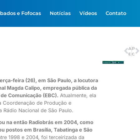
bados e Fofocas
Notícias
Vídeos
Contato
ANTERIOR
PRÓXIMO
Estudo sinaliza que internet já está em clima de Copa do Mundo no país
Cláudio Castro é alvo de buscas pela PF
erça-feira (26), em São Paulo, a locutora
nal Magda Calipo, empregada pública da
 de Comunicação (EBC).
Atualmente, ela
na Coordenação de Produção e
 Rádio Nacional de São Paulo.
ou na então Radiobrás em 2004, como
u postos em Brasília, Tabatinga e São
tre 1998 e 2004, foi terceirizada da