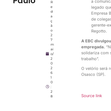
Paulo
a comunic
R
e
legado que
d
Empresa B
a
de colegas
ç
gerente-e
ã
o
Regotto.
2
7
A EBC divulgou
m
empregada.
“Ne
ai
solidariza com 
o/
trabalho”.
2
0
2
O velório será r
6
Osasco (SP).
1
0
:
2
Source link
8