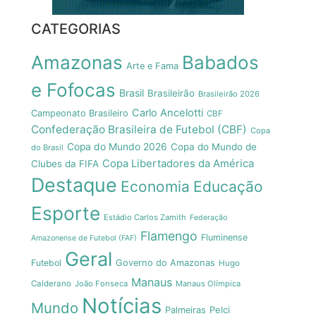
CATEGORIAS
Amazonas
Babados
Arte e Fama
e Fofocas
Brasil
Brasileirão
Brasileirão 2026
Carlo Ancelotti
Campeonato Brasileiro
CBF
Confederação Brasileira de Futebol (CBF)
Copa
Copa do Mundo 2026
Copa do Mundo de
do Brasil
Copa Libertadores da América
Clubes da FIFA
Destaque
Economia
Educação
Esporte
Estádio Carlos Zamith
Federação
Flamengo
Fluminense
Amazonense de Futebol (FAF)
Geral
Futebol
Governo do Amazonas
Hugo
Manaus
Calderano
João Fonseca
Manaus Olímpica
Notícias
Mundo
Pelci
Palmeiras