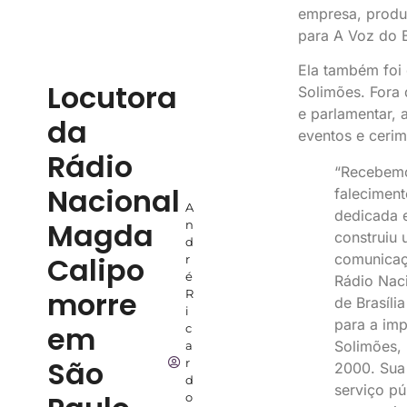
empresa, produ
para A Voz do B
Ela também foi
Locutora
Solimões. Fora
e parlamentar, 
da
eventos e cerimo
Rádio
“Recebemo
Nacional
faleciment
A
dedicada 
Magda
n
construiu 
d
Calipo
comunicaçã
r
é
Rádio Naci
morre
R
de Brasíli
i
para a imp
em
c
Solimões,
a
São
r
2000. Sua
d
serviço pú
o