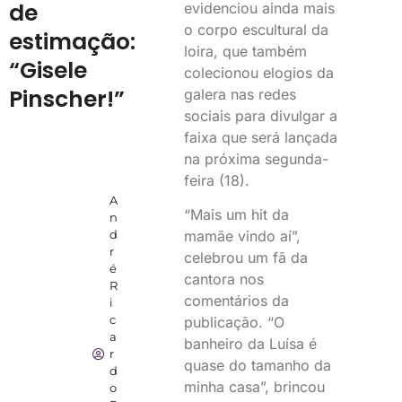
de
evidenciou ainda mais
o corpo escultural da
estimação:
loira, que também
“Gisele
colecionou elogios da
Pinscher!”
galera nas redes
sociais para divulgar a
faixa que será lançada
na próxima segunda-
feira (18).
A
“Mais um hit da
n
mamãe vindo aí”,
d
r
celebrou um fã da
é
cantora nos
R
comentários da
i
c
publicação. “O
a
banheiro da Luísa é
r
quase do tamanho da
d
minha casa”, brincou
o