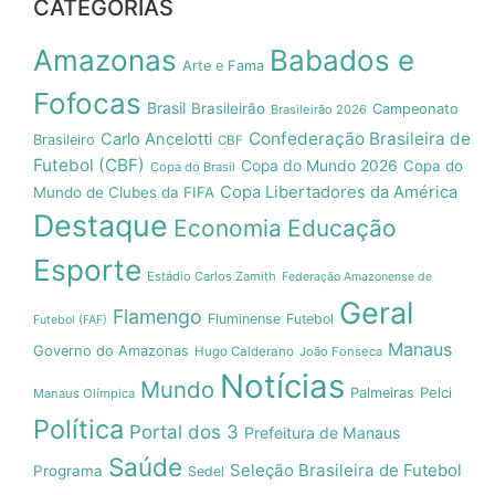
CATEGORIAS
Amazonas
Babados e
Arte e Fama
Fofocas
Brasil
Brasileirão
Campeonato
Brasileirão 2026
Confederação Brasileira de
Carlo Ancelotti
Brasileiro
CBF
Futebol (CBF)
Copa do Mundo 2026
Copa do
Copa do Brasil
Copa Libertadores da América
Mundo de Clubes da FIFA
Destaque
Economia
Educação
Esporte
Estádio Carlos Zamith
Federação Amazonense de
Geral
Flamengo
Fluminense
Futebol
Futebol (FAF)
Manaus
Governo do Amazonas
Hugo Calderano
João Fonseca
Notícias
Mundo
Pelci
Palmeiras
Manaus Olímpica
Política
Portal dos 3
Prefeitura de Manaus
Saúde
Seleção Brasileira de Futebol
Programa
Sedel