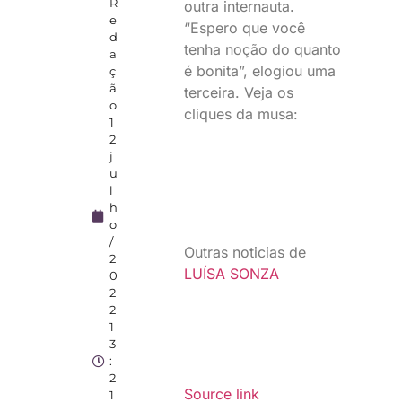
R
outra internauta.
e
“Espero que você
d
tenha noção do quanto
a
é bonita”, elogiou uma
ç
ã
terceira. Veja os
o
cliques da musa:
1
2
j
u
l
h
o
/
Outras noticias de
2
LUÍSA SONZA
0
2
2
1
3
:
2
Source link
1