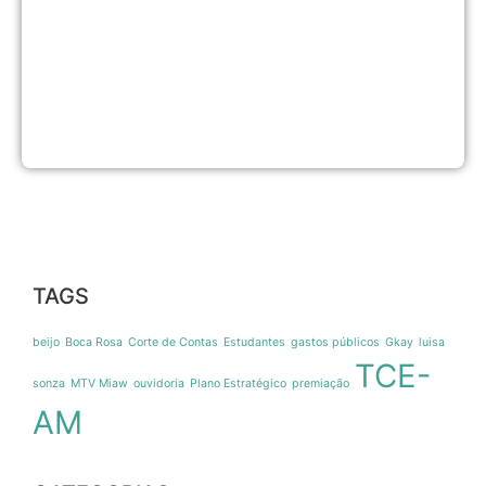
a
d
d
p
8
d
TAGS
beijo
Boca Rosa
Corte de Contas
Estudantes
gastos públicos
Gkay
luisa
TCE-
sonza
MTV Miaw
ouvidoria
Plano Estratégico
premiação
AM