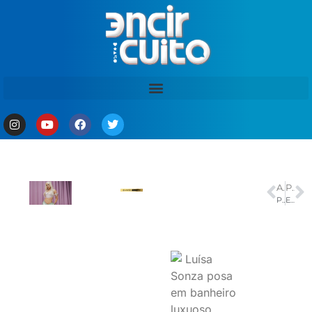
ANTERIOR
PRÓXIMO
Petrobras reavalia funcionamento do Projeto Rota 3 em Itaboraí
Em resposta a Musk, Twitter diz que não violou obrigação de acordo