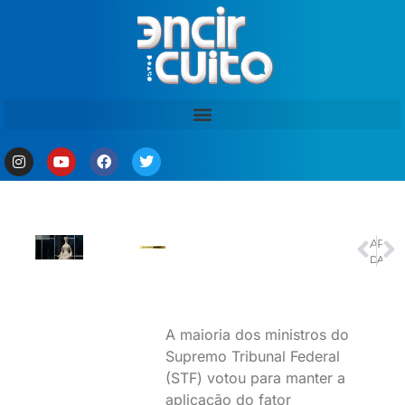
ANTERIOR
PRÓXIMO
Deputado Ricardo Ayres é escolhido relator da CPMI do INSS
Anatel justifica fim da obrigatoriedade do uso do 0303
A maioria dos ministros do
Supremo Tribunal Federal
(STF) votou para manter a
aplicação do fator