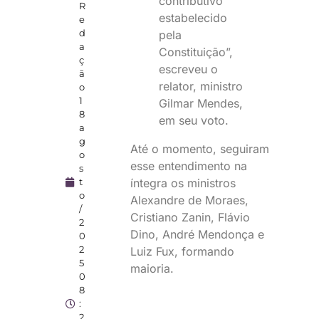
contributivo
R
estabelecido
e
d
pela
a
Constituição”,
ç
escreveu o
ã
relator, ministro
o
1
Gilmar Mendes,
8
em seu voto.
a
g
Até o momento, seguiram
o
esse entendimento na
s
íntegra os ministros
t
o
Alexandre de Moraes,
/
Cristiano Zanin, Flávio
2
Dino, André Mendonça e
0
2
Luiz Fux, formando
5
maioria.
0
8
:
2