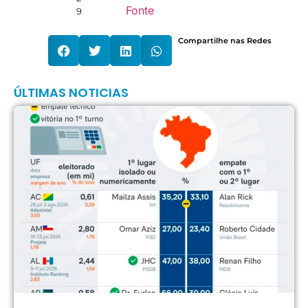
Fonte
9
Compartilhe nas Redes
ÚLTIMAS NOTICIAS
R
C
O
l
c
p
G
d
A
a
P
9
a
2