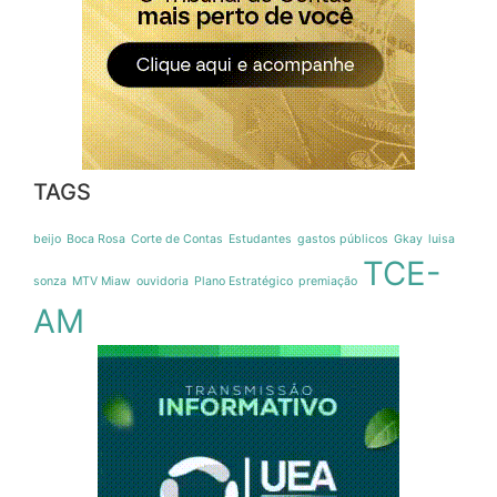
TAGS
beijo
Boca Rosa
Corte de Contas
Estudantes
gastos públicos
Gkay
luisa
TCE-
sonza
MTV Miaw
ouvidoria
Plano Estratégico
premiação
AM