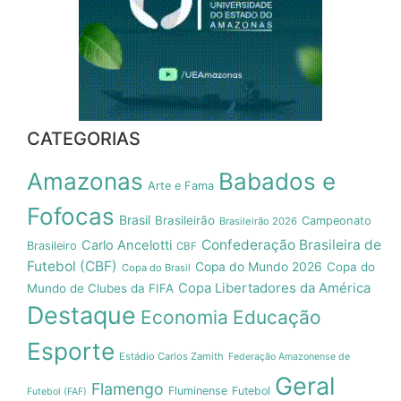
CATEGORIAS
Amazonas
Babados e
Arte e Fama
Fofocas
Brasil
Brasileirão
Campeonato
Brasileirão 2026
Confederação Brasileira de
Carlo Ancelotti
Brasileiro
CBF
Futebol (CBF)
Copa do Mundo 2026
Copa do
Copa do Brasil
Copa Libertadores da América
Mundo de Clubes da FIFA
Destaque
Economia
Educação
Esporte
Estádio Carlos Zamith
Federação Amazonense de
Geral
Flamengo
Fluminense
Futebol
Futebol (FAF)