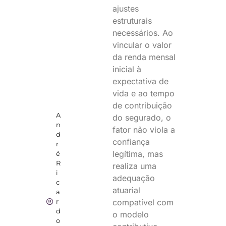
ajustes
estruturais
necessários. Ao
vincular o valor
da renda mensal
inicial à
expectativa de
vida e ao tempo
de contribuição
A
do segurado, o
n
fator não viola a
d
confiança
r
legítima, mas
é
R
realiza uma
i
adequação
c
atuarial
a
compatível com
r
d
o modelo
o