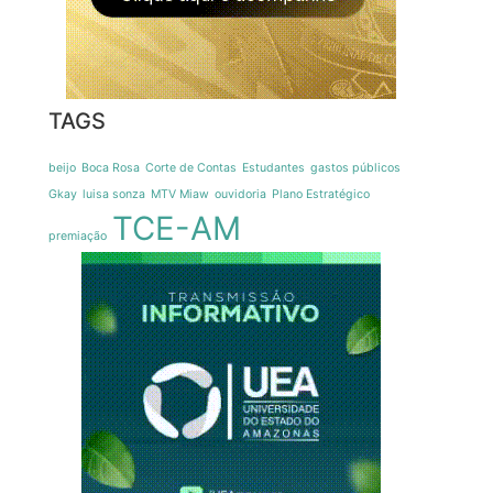
TAGS
beijo
Boca Rosa
Corte de Contas
Estudantes
gastos públicos
Gkay
luisa sonza
MTV Miaw
ouvidoria
Plano Estratégico
TCE-AM
premiação