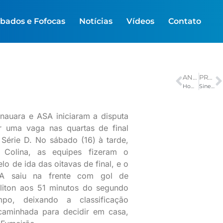
bados e Fofocas
Notícias
Vídeos
Contato
ANTERIOR
PRÓXIMO
Homem preso em flagrante com 15 celulares roubados após evento na zona centro-sul
Sine Manaus oferta 337 vagas de emprego nesta quarta–feira, 20/8
nauara e ASA iniciaram a disputa
r uma vaga nas quartas de final
 Série D. No sábado (16) à tarde,
 Colina, as equipes fizeram o
lo de ida das oitavas de final, e o
A saiu na frente com gol de
lliton aos 51 minutos do segundo
mpo, deixando a classificação
caminhada para decidir em casa,