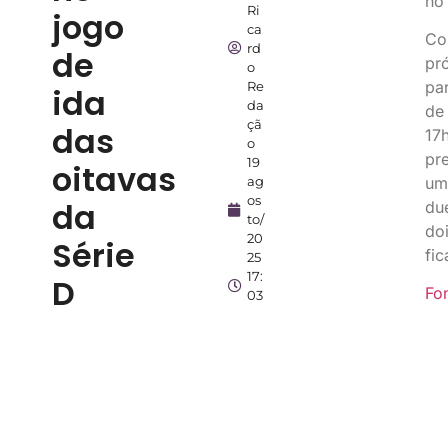
no
Ri
jogo
ca
Co
rd
de
pr
o
pa
Re
ida
da
de
çã
das
17
o
pr
19
oitavas
ag
um
os
da
du
to/
do
20
Série
fi
25
17:
D
Fo
03