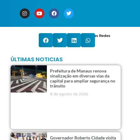
Compartilhe nas Redes
ÚLTIMAS NOTICIAS
Prefeitura de Manaus renova
sinalização em diversas vias da
capital para ampliar segurança no
trânsito
8 de agosto de 2026
Governador Roberto Cidade visita