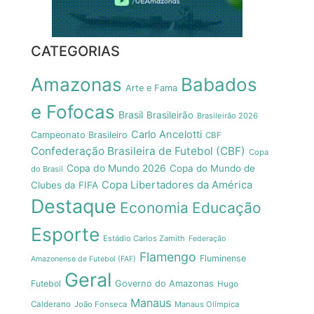
CATEGORIAS
Amazonas
Babados
Arte e Fama
e Fofocas
Brasil
Brasileirão
Brasileirão 2026
Carlo Ancelotti
Campeonato Brasileiro
CBF
Confederação Brasileira de Futebol (CBF)
Copa
Copa do Mundo 2026
Copa do Mundo de
do Brasil
Copa Libertadores da América
Clubes da FIFA
Destaque
Economia
Educação
Esporte
Estádio Carlos Zamith
Federação
Flamengo
Fluminense
Amazonense de Futebol (FAF)
Geral
Futebol
Governo do Amazonas
Hugo
Manaus
Calderano
João Fonseca
Manaus Olímpica