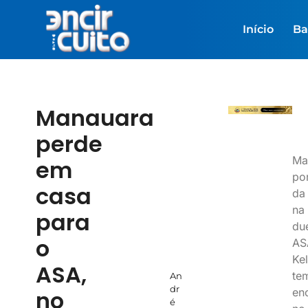
Início
Ba
Manauara
perde
Ma
em
po
casa
da
na
para
due
o
AS
Ke
ASA,
te
An
dr
en
no
é