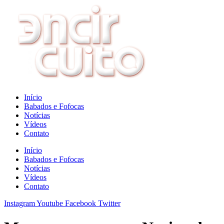
Ir
para
o
conteúdo
Início
Babados e Fofocas
Notícias
Vídeos
Contato
Início
Babados e Fofocas
Notícias
Vídeos
Contato
Instagram
Youtube
Facebook
Twitter