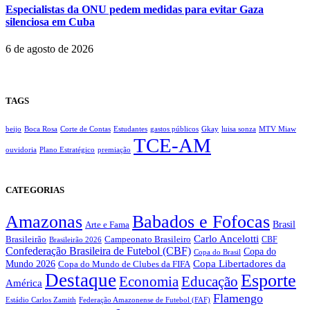
Especialistas da ONU pedem medidas para evitar Gaza
silenciosa em Cuba
6 de agosto de 2026
TAGS
beijo
Boca Rosa
Corte de Contas
Estudantes
gastos públicos
Gkay
luisa sonza
MTV Miaw
TCE-AM
ouvidoria
Plano Estratégico
premiação
CATEGORIAS
Amazonas
Babados e Fofocas
Brasil
Arte e Fama
Carlo Ancelotti
Brasileirão
Campeonato Brasileiro
Brasileirão 2026
CBF
Confederação Brasileira de Futebol (CBF)
Copa do
Copa do Brasil
Copa Libertadores da
Mundo 2026
Copa do Mundo de Clubes da FIFA
Destaque
Esporte
Economia
Educação
América
Flamengo
Estádio Carlos Zamith
Federação Amazonense de Futebol (FAF)