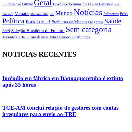
Geral
Fluminense
Futebol
Governo do Amazonas
Hugo Calderano
João
Notícias
Mundo
Manaus
Pelci
Palmeiras
Fonseca
Manaus Olímpica
Política
Saúde
Portal dos 3
Prefeitura de Manaus
Programa
Sem categoria
Seleção Brasileira de Futebol
Sedel
Vila Olímpica de Manaus
Tecnologia
Tenis
tenis de mesa
NOTICIAS RECENTES
Incêndio em fábrica em Itaquaquecetuba é extinto
após 33 horas
TCE-AM conclui relação de gestores com contas
irregulares para envio ao TRE