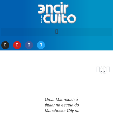
ANTERIOR
PRÓXIMO
David Almeida destaca liberação de novas alças do Complexo viário Rei Pelé
Bairro Tancredo Neves ganha cara nova com mutirão da Prefeitura de Manaus
Omar Marmoush é
titular na estreia do
Manchester City na