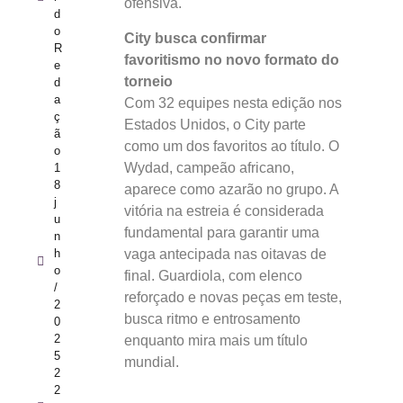
ofensiva.
d
o
City busca confirmar
R
favoritismo no novo formato do
e
torneio
d
a
Com 32 equipes nesta edição nos
ç
Estados Unidos, o City parte
ã
como um dos favoritos ao título. O
o
Wydad, campeão africano,
1
8
aparece como azarão no grupo. A
j
vitória na estreia é considerada
u
fundamental para garantir uma
n
vaga antecipada nas oitavas de
h
o
final. Guardiola, com elenco
/
reforçado e novas peças em teste,
2
busca ritmo e entrosamento
0
2
enquanto mira mais um título
5
mundial.
2
2