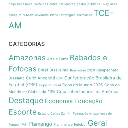
beijo
Boca Rosa
Corte de Contas
Estudantes
gastos públicos
Gkay
luisa
TCE-
sonza
MTV Miaw
ouvidoria
Plano Estratégico
premiação
AM
CATEGORIAS
Amazonas
Babados e
Arte e Fama
Fofocas
Brasil
Brasileirão
Campeonato
Brasileirão 2026
Confederação Brasileira de
Carlo Ancelotti
Brasileiro
CBF
Futebol (CBF)
Copa do Mundo 2026
Copa do
Copa do Brasil
Copa Libertadores da América
Mundo de Clubes da FIFA
Destaque
Economia
Educação
Esporte
Estádio Carlos Zamith
Federação Amazonense de
Geral
Flamengo
Fluminense
Futebol
Futebol (FAF)