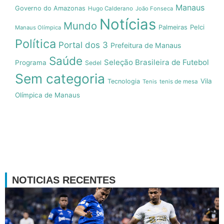
Manaus
Governo do Amazonas
Hugo Calderano
João Fonseca
Notícias
Mundo
Pelci
Palmeiras
Manaus Olímpica
Política
Portal dos 3
Prefeitura de Manaus
Saúde
Seleção Brasileira de Futebol
Programa
Sedel
Sem categoria
Vila
Tecnologia
Tenis
tenis de mesa
Olímpica de Manaus
NOTICIAS RECENTES