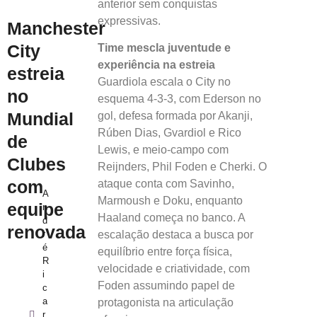
anterior sem conquistas
expressivas.
Manchester
City
Time mescla juventude e
experiência na estreia
estreia
Guardiola escala o City no
no
esquema 4‑3‑3, com Ederson no
Mundial
gol, defesa formada por Akanji,
Rúben Dias, Gvardiol e Rico
de
Lewis, e meio-campo com
Clubes
Reijnders, Phil Foden e Cherki. O
com
ataque conta com Savinho,
A
Marmoush e Doku, enquanto
equipe
n
Haaland começa no banco. A
d
renovada
escalação destaca a busca por
r
é
equilíbrio entre força física,
R
velocidade e criatividade, com
i
Foden assumindo papel de
c
a
protagonista na articulação
r