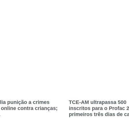
lia punição a crimes
TCE-AM ultrapassa 500
 online contra crianças;
inscritos para o Profac 
a
primeiros três dias de c