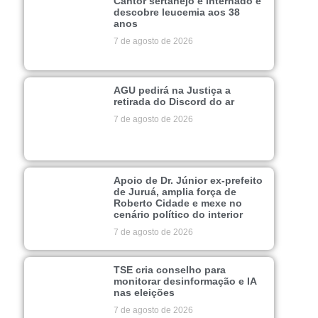
Cantor sertanejo é internado e
descobre leucemia aos 38
anos
7 de agosto de 2026
AGU pedirá na Justiça a
retirada do Discord do ar
7 de agosto de 2026
Apoio de Dr. Júnior ex-prefeito
de Juruá, amplia força de
Roberto Cidade e mexe no
cenário político do interior
7 de agosto de 2026
TSE cria conselho para
monitorar desinformação e IA
nas eleições
7 de agosto de 2026