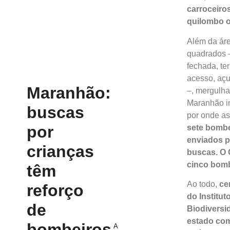
carroceiro
quilombo o
Além da áre
quadrados 
fechada, ter
acesso, açu
Maranhão:
–, mergulha
Maranhão in
buscas
por onde as
por
sete bombe
enviados p
crianças
buscas. O 
cinco bomb
têm
Ao todo,
cer
reforço
do Institu
de
Biodiversi
estado com
bombeiros
A