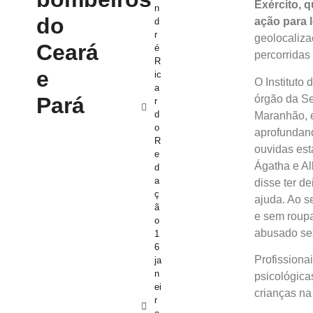
Exército, q
n
do
ação para l
d
r
geolocaliza
Ceará
é
percorridas
R
e
ic
O Instituto
a
Pará
órgão da Se
r
d
Maranhão, 
o
aprofundand
R
ouvidas es
e
Ágatha e Al
d
a
disse ter d
ç
ajuda. Ao s
ã
e sem roupa
o
abusado se
1
6
Profissionai
ja
n
psicológica
ei
crianças na 
r