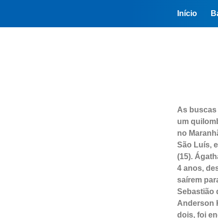
Início
B
As buscas 
um quilomb
no Maranhã
São Luís, e
(15). Ágath
4 anos, de
saírem par
Sebastião 
Anderson K
dois, foi e