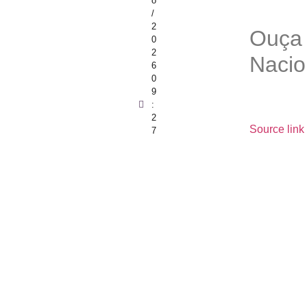
o
/
2
Ouça 
0
2
Nacio
6
0
9
:
2
Source link
7