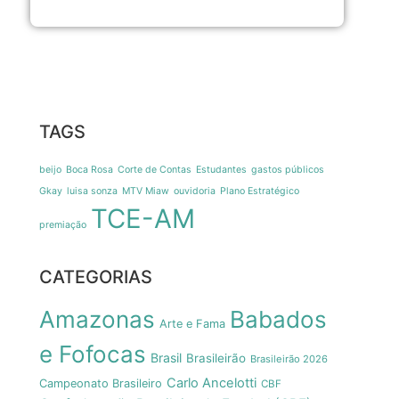
TAGS
beijo
Boca Rosa
Corte de Contas
Estudantes
gastos públicos
Gkay
luisa sonza
MTV Miaw
ouvidoria
Plano Estratégico
TCE-AM
premiação
CATEGORIAS
Amazonas
Babados
Arte e Fama
e Fofocas
Brasil
Brasileirão
Brasileirão 2026
Carlo Ancelotti
Campeonato Brasileiro
CBF