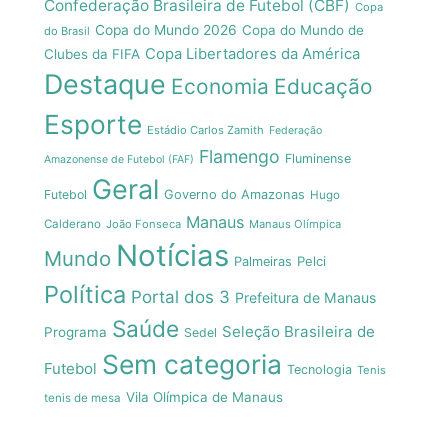
Confederação Brasileira de Futebol (CBF)
Copa
Copa do Mundo 2026
Copa do Mundo de
do Brasil
Copa Libertadores da América
Clubes da FIFA
Destaque
Economia
Educação
Esporte
Estádio Carlos Zamith
Federação
Flamengo
Fluminense
Amazonense de Futebol (FAF)
Geral
Futebol
Governo do Amazonas
Hugo
Manaus
Calderano
João Fonseca
Manaus Olímpica
Notícias
Mundo
Pelci
Palmeiras
Política
Portal dos 3
Prefeitura de Manaus
Saúde
Seleção Brasileira de
Programa
Sedel
Sem categoria
Futebol
Tecnologia
Tenis
Vila Olímpica de Manaus
tenis de mesa