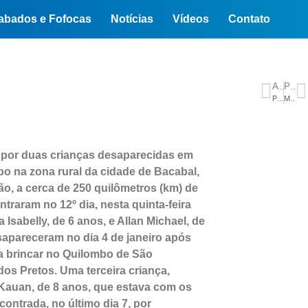
abados e Fofocas
Notícias
Vídeos
Contato
ANTERIOR
PRÓXIMO
Peritos criminais manifestam preocupação com decisões de Toffoli
Manaus tem os combustíveis mais caros do Brasil, aponta levantamento da ANP
por duas crianças desaparecidas em
o na zona rural da cidade de Bacabal,
o, a cerca de 250 quilômetros (km) de
ntraram no 12º dia, nesta quinta-feira
a Isabelly, de 6 anos, e Allan Michael, de
sapareceram no dia 4 de janeiro após
a brincar no Quilombo de São
dos Pretos. Uma terceira criança,
auan, de 8 anos, que estava com os
ncontrada, no último dia 7, por