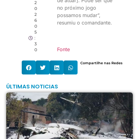
de atuar]. Pode ser que
2
no próximo jogo
0
2
possamos mudar”,
6
resumiu o comandante.
0
5
:
3
Fonte
0
Compartilhe nas Redes
ÚLTIMAS NOTICIAS
A
V
q
o
i
p
d
a
c