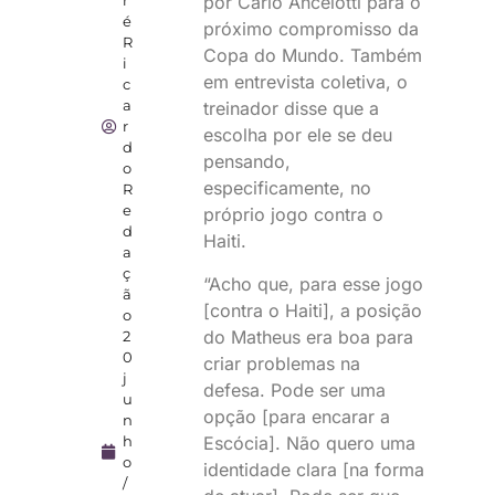
por Carlo Ancelotti para o
r
é
próximo compromisso da
R
Copa do Mundo. Também
i
em entrevista coletiva, o
c
a
treinador disse que a
r
escolha por ele se deu
d
pensando,
o
especificamente, no
R
e
próprio jogo contra o
d
Haiti.
a
ç
“Acho que, para esse jogo
ã
[contra o Haiti], a posição
o
do Matheus era boa para
2
0
criar problemas na
j
defesa. Pode ser uma
u
opção [para encarar a
n
Escócia]. Não quero uma
h
o
identidade clara [na forma
/