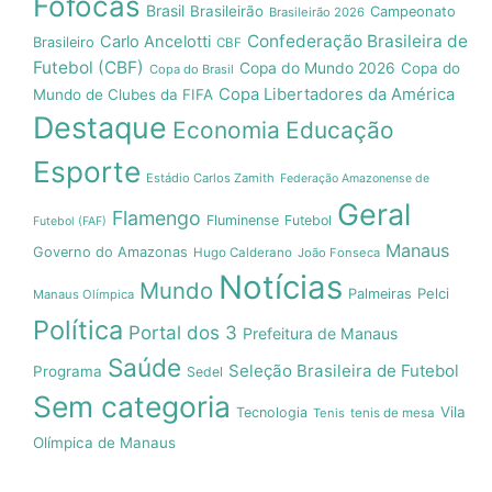
Fofocas
Brasil
Brasileirão
Campeonato
Brasileirão 2026
Confederação Brasileira de
Carlo Ancelotti
Brasileiro
CBF
Futebol (CBF)
Copa do Mundo 2026
Copa do
Copa do Brasil
Copa Libertadores da América
Mundo de Clubes da FIFA
Destaque
Economia
Educação
Esporte
Estádio Carlos Zamith
Federação Amazonense de
Geral
Flamengo
Fluminense
Futebol
Futebol (FAF)
Manaus
Governo do Amazonas
Hugo Calderano
João Fonseca
Notícias
Mundo
Pelci
Palmeiras
Manaus Olímpica
Política
Portal dos 3
Prefeitura de Manaus
Saúde
Seleção Brasileira de Futebol
Programa
Sedel
Sem categoria
Vila
Tecnologia
Tenis
tenis de mesa
Olímpica de Manaus