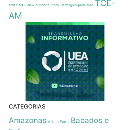
TCE-
sonza
MTV Miaw
ouvidoria
Plano Estratégico
premiação
AM
CATEGORIAS
Amazonas
Babados e
Arte e Fama