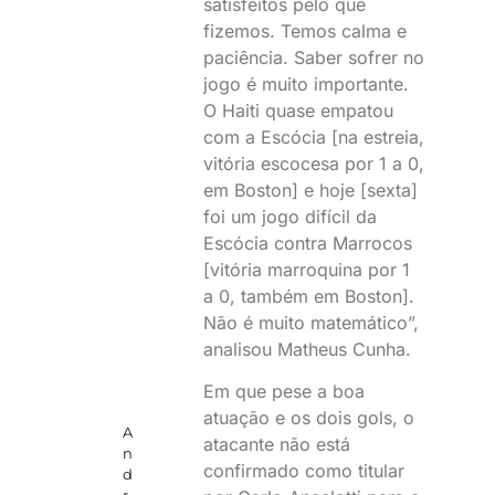
satisfeitos pelo que
fizemos. Temos calma e
paciência. Saber sofrer no
jogo é muito importante.
O Haiti quase empatou
com a Escócia [na estreia,
vitória escocesa por 1 a 0,
em Boston] e hoje [sexta]
foi um jogo difícil da
Escócia contra Marrocos
[vitória marroquina por 1
a 0, também em Boston].
Não é muito matemático”,
analisou Matheus Cunha.
Em que pese a boa
atuação e os dois gols, o
A
atacante não está
n
confirmado como titular
d