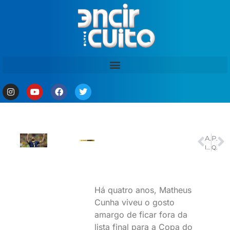
ANTERIOR
PRÓXIMO
Irã afirma que isentará taxas no Estreito de Ormuz durante negociações
Quadro de saúde de Raoni é grave, mas estável, diz Hospital São Paulo
Há quatro anos, Matheus
Cunha viveu o gosto
amargo de ficar fora da
lista final para a Copa do