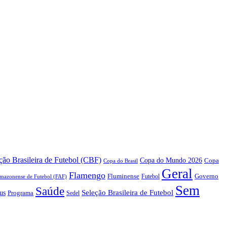
ão Brasileira de Futebol (CBF)
Copa do Mundo 2026
Copa
Copa do Brasil
Geral
Flamengo
Fluminense
Futebol
Governo
mazonense de Futebol (FAF)
Sem
Saúde
us
Seleção Brasileira de Futebol
Programa
Sedel