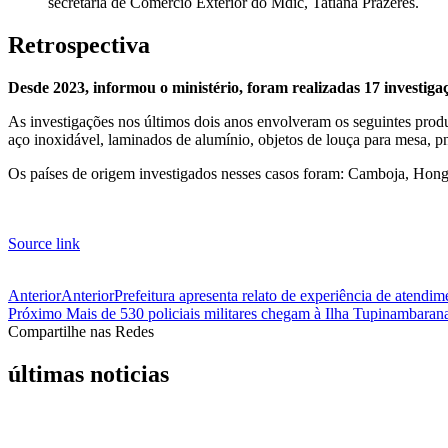
secretária de Comércio Exterior do Mdic, Tatiana Prazeres.
Retrospectiva
Desde 2023, informou o ministério, foram realizadas 17 investiga
As investigações nos últimos dois anos envolveram os seguintes produt
aço inoxidável, laminados de alumínio, objetos de louça para mesa, pn
Os países de origem investigados nesses casos foram: Camboja, Hong
Source link
Anterior
Anterior
Prefeitura apresenta relato de experiência de atendi
Próximo
Mais de 530 policiais militares chegam à Ilha Tupinambarana 
Compartilhe nas Redes
últimas noticias