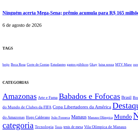
Ninguém acerta Mega-Sena; prêmio acumula para R$ 165 milhõ
6 de agosto de 2026
TAGS
beijo
Boca Rosa
Corte de Contas
Estudantes
gastos públicos
Gkay
luisa sonza
MTV Miaw
ouv
CATEGORIAS
Amazonas
Babados e Fofocas
Brasil
Bra
Arte e Fama
Destaq
Copa Libertadores da América
do Mundo de Clubes da FIFA
N
Mundo
Manaus
do Amazonas
Hugo Calderano
João Fonseca
Manaus Olímpica
categoria
Vila Olímpica de Manaus
Tecnologia
Tenis
tenis de mesa