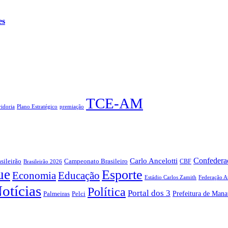
es
TCE-AM
idoria
Plano Estratégico
premiação
Confederaç
Carlo Ancelotti
sileirão
Campeonato Brasileiro
Brasileirão 2026
CBF
ue
Esporte
Economia
Educação
Estádio Carlos Zamith
Federação A
otícias
Política
Portal dos 3
Prefeitura de Mana
Pelci
Palmeiras