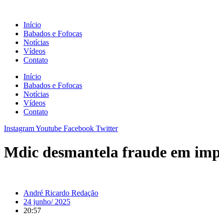
Ir
para
Início
o
Babados e Fofocas
conteúdo
Notícias
Vídeos
Contato
Início
Babados e Fofocas
Notícias
Vídeos
Contato
Instagram
Youtube
Facebook
Twitter
Mdic desmantela fraude em impo
André Ricardo Redação
24 junho/ 2025
20:57