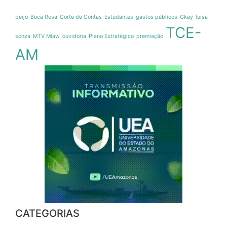
beijo
Boca Rosa
Corte de Contas
Estudantes
gastos públicos
Gkay
luisa
TCE-
sonza
MTV Miaw
ouvidoria
Plano Estratégico
premiação
AM
CATEGORIAS