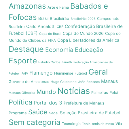
Amazonas
Babados e
Arte e Fama
Fofocas
Brasil
Brasileirão
Campeonato
Brasileirão 2026
Confederação Brasileira de
Carlo Ancelotti
Brasileiro
CBF
Futebol (CBF)
Copa do Mundo 2026
Copa do
Copa do Brasil
Copa Libertadores da América
Mundo de Clubes da FIFA
Destaque
Economia
Educação
Esporte
Estádio Carlos Zamith
Federação Amazonense de
Geral
Flamengo
Fluminense
Futebol
Futebol (FAF)
Manaus
Governo do Amazonas
Hugo Calderano
João Fonseca
Notícias
Mundo
Pelci
Palmeiras
Manaus Olímpica
Política
Portal dos 3
Prefeitura de Manaus
Saúde
Seleção Brasileira de Futebol
Programa
Sedel
Sem categoria
Vila
Tecnologia
Tenis
tenis de mesa