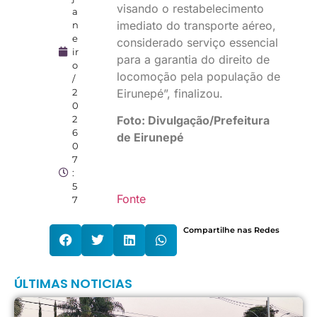
visando o restabelecimento
a
imediato do transporte aéreo,
n
e
considerado serviço essencial
ir
para a garantia do direito de
o
locomoção pela população de
/
Eirunepé”, finalizou.
2
0
2
Foto: Divulgação/Prefeitura
6
de Eirunepé
0
7
:
5
Fonte
7
Compartilhe nas Redes
ÚLTIMAS NOTICIAS
B