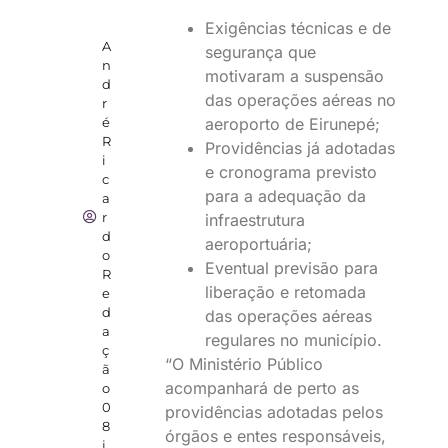
Exigências técnicas e de
A
segurança que
n
motivaram a suspensão
d
das operações aéreas no
r
aeroporto de Eirunepé;
é
R
Providências já adotadas
i
e cronograma previsto
c
para a adequação da
a
r
infraestrutura
d
aeroportuária;
o
Eventual previsão para
R
liberação e retomada
e
d
das operações aéreas
a
regulares no município.
ç
“O Ministério Público
ã
acompanhará de perto as
o
0
providências adotadas pelos
8
órgãos e entes responsáveis,
j