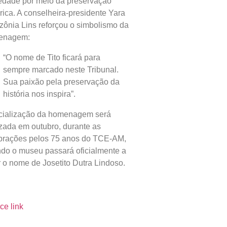
edade por meio da preservação
órica. A conselheira-presidente Yara
ônia Lins reforçou o simbolismo da
enagem:
“O nome de Tito ficará para
sempre marcado neste Tribunal.
Sua paixão pela preservação da
história nos inspira”.
icialização da homenagem será
izada em outubro, durante as
brações pelos 75 anos do TCE-AM,
do o museu passará oficialmente a
r o nome de Josetito Dutra Lindoso.
ce link