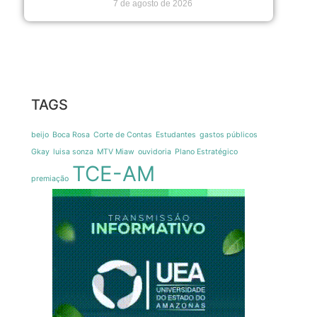
7 de agosto de 2026
TAGS
beijo
Boca Rosa
Corte de Contas
Estudantes
gastos públicos
Gkay
luisa sonza
MTV Miaw
ouvidoria
Plano Estratégico
TCE-AM
premiação