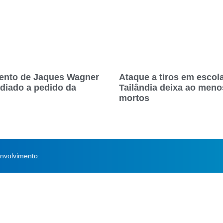
ento de Jaques Wagner
Ataque a tiros em escol
adiado a pedido da
Tailândia deixa ao meno
mortos
nvolvimento: