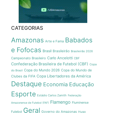
CATEGORIAS
Amazonas
Babados
Arte e Fama
e Fofocas
Brasil
Brasileirão
Brasileirão 2026
Carlo Ancelotti
Campeonato Brasileiro
CBF
Confederação Brasileira de Futebol (CBF)
Copa
Copa do Mundo 2026
Copa do Mundo de
do Brasil
Copa Libertadores da América
Clubes da FIFA
Destaque
Economia
Educação
Esporte
Estádio Carlos Zamith
Federação
Flamengo
Fluminense
Amazonense de Futebol (FAF)
Geral
Futebol
Governo do Amazonas
Hugo