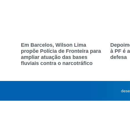
Em Barcelos, Wilson Lima
Depoim
propõe Polícia de Fronteira para
à PF é 
ampliar atuação das bases
defesa
fluviais contra o narcotráfico
dese