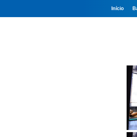
Início
B