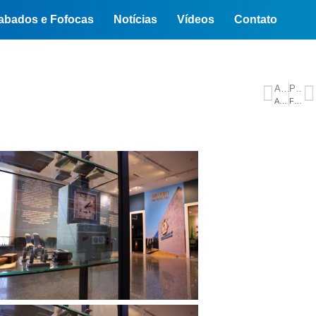
abados e Fofocas
Notícias
Vídeos
Contato
ANTERIOR
PRÓXIMO
Amazonas alcança oito medalhas nos Jogos da Juventude em Brasília
Fadiga pode ter contribuído para queda de avião da Voepass, diz MTE