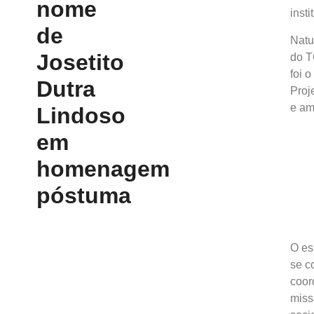
nome
insti
de
Natu
Josetito
do T
foi 
Dutra
Proj
e am
Lindoso
em
homenagem
póstuma
O es
se c
coor
miss