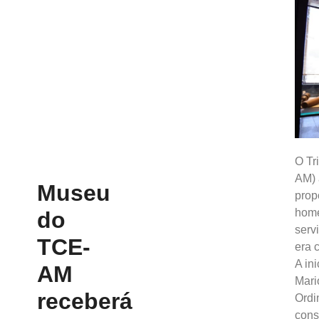
O Tr
AM) 
Museu
prop
home
do
serv
TCE-
era 
A in
AM
Mari
receberá
Ordi
cons