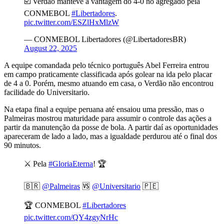
☑️ Verdão manteve a vantagem do 4-0 no agregado pela
CONMEBOL
#Libertadores
.
pic.twitter.com/ESZlHxMlzW
— CONMEBOL Libertadores (@LibertadoresBR)
August 22, 2025
A equipe comandada pelo técnico português Abel Ferreira entrou
em campo praticamente classificada após golear na ida pelo placar
de 4 a 0. Porém, mesmo atuando em casa, o Verdão não encontrou
facilidade do Universitario.
Na etapa final a equipe peruana até ensaiou uma pressão, mas o
Palmeiras mostrou maturidade para assumir o controle das ações a
partir da manutenção da posse de bola. A partir daí as oportunidades
apareceram de lado a lado, mas a igualdade perdurou até o final dos
90 minutos.
⚔️ Pela
#GloriaEterna
! 🏆
🇧🇷
@Palmeiras
🆚
@Universitario
🇵🇪
🏆 CONMEBOL
#Libertadores
pic.twitter.com/QY4zgyNrHc