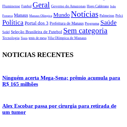
Geral
Fluminense
Futebol
Governo do Amazonas
Hugo Calderano
João
Notícias
Mundo
Manaus
Pelci
Palmeiras
Fonseca
Manaus Olímpica
Política
Saúde
Portal dos 3
Prefeitura de Manaus
Programa
Sem categoria
Seleção Brasileira de Futebol
Sedel
Vila Olímpica de Manaus
Tecnologia
Tenis
tenis de mesa
NOTICIAS RECENTES
Ninguém acerta Mega-Sena; prêmio acumula para
R$ 165 milhões
Alex Escobar passa por cirurgia para retirada de
um tumor