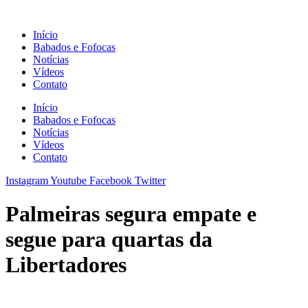
Ir
para
Início
o
Babados e Fofocas
conteúdo
Notícias
Vídeos
Contato
Início
Babados e Fofocas
Notícias
Vídeos
Contato
Instagram
Youtube
Facebook
Twitter
Palmeiras segura empate e
segue para quartas da
Libertadores