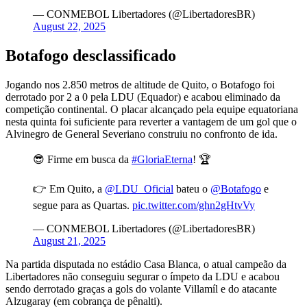
— CONMEBOL Libertadores (@LibertadoresBR)
August 22, 2025
Botafogo desclassificado
Jogando nos 2.850 metros de altitude de Quito, o Botafogo foi
derrotado por 2 a 0 pela LDU (Equador) e acabou eliminado da
competição continental. O placar alcançado pela equipe equatoriana
nesta quinta foi suficiente para reverter a vantagem de um gol que o
Alvinegro de General Severiano construiu no confronto de ida.
😎 Firme em busca da
#GloriaEterna
! 🏆
👉 Em Quito, a
@LDU_Oficial
bateu o
@Botafogo
e
segue para as Quartas.
pic.twitter.com/ghn2gHtvVy
— CONMEBOL Libertadores (@LibertadoresBR)
August 21, 2025
Na partida disputada no estádio Casa Blanca, o atual campeão da
Libertadores não conseguiu segurar o ímpeto da LDU e acabou
sendo derrotado graças a gols do volante Villamíl e do atacante
Alzugaray (em cobrança de pênalti).