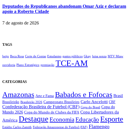
Deputados do Republicanos abandonam Omar Aziz e declaram
apoio a Roberto Cidade
7 de agosto de 2026
TAGS
beijo
Boca Rosa
Corte de Contas
Estudantes
gastos públicos
Gkay
luisa sonza
MTV Miaw
TCE-AM
ouvidoria
Plano Estratégico
premiação
CATEGORIAS
Amazonas
Babados e Fofocas
Brasil
Arte e Fama
Carlo Ancelotti
Brasileirão
Campeonato Brasileiro
Brasileirão 2026
CBF
Confederação Brasileira de Futebol (CBF)
Copa do
Copa do Brasil
Copa Libertadores da
Mundo 2026
Copa do Mundo de Clubes da FIFA
Destaque
Esporte
Economia
Educação
América
Flamengo
Estádio Carlos Zamith
Federação Amazonense de Futebol (FAF)