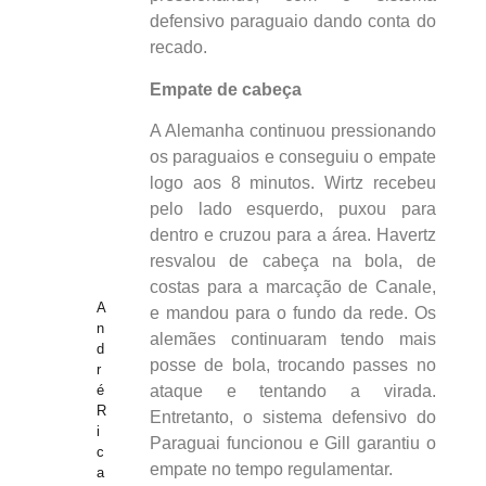
defensivo paraguaio dando conta do
recado.
Empate de cabeça
A Alemanha continuou pressionando
os paraguaios e conseguiu o empate
logo aos 8 minutos. Wirtz recebeu
pelo lado esquerdo, puxou para
dentro e cruzou para a área. Havertz
resvalou de cabeça na bola, de
costas para a marcação de Canale,
A
e mandou para o fundo da rede. Os
n
alemães continuaram tendo mais
d
posse de bola, trocando passes no
r
é
ataque e tentando a virada.
R
Entretanto, o sistema defensivo do
i
Paraguai funcionou e Gill garantiu o
c
empate no tempo regulamentar.
a