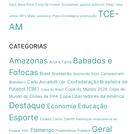
beijo
Boca Rosa
Corte de Contas
Estudantes
gastos públicos
Gkay
luisa
TCE-
sonza
MTV Miaw
ouvidoria
Plano Estratégico
premiação
AM
CATEGORIAS
Amazonas
Babados e
Arte e Fama
Fofocas
Brasil
Brasileirão
Campeonato
Brasileirão 2026
Confederação Brasileira de
Carlo Ancelotti
Brasileiro
CBF
Futebol (CBF)
Copa do Mundo 2026
Copa do
Copa do Brasil
Copa Libertadores da América
Mundo de Clubes da FIFA
Destaque
Economia
Educação
Esporte
Estádio Carlos Zamith
Federação Amazonense de
Geral
Flamengo
Fluminense
Futebol
Futebol (FAF)