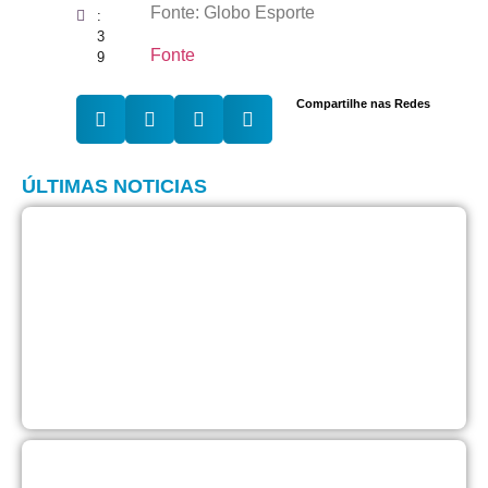
Fonte: Globo Esporte
:
3
Fonte
9
Compartilhe nas Redes
ÚLTIMAS NOTICIAS
F
c
l
p
m
p
d
7
d
T
a