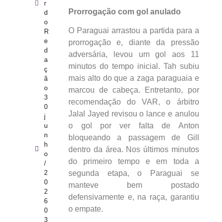
r
Prorrogação com gol anulado
d
o
O Paraguai arrastou a partida para a
R
e
prorrogação e, diante da pressão
d
adversária, levou um gol aos 11
a
minutos do tempo inicial. Tah subiu
ç
mais alto do que a zaga paraguaia e
ã
o
marcou de cabeça. Entretanto, por
3
recomendação do VAR, o árbitro
0
Jalal Jayed revisou o lance e anulou
j
o gol por ver falta de Anton
u
n
bloqueando a passagem de Gill
h
dentro da área. Nos últimos minutos
o
do primeiro tempo e em toda a
/
segunda etapa, o Paraguai se
2
0
manteve bem postado
2
defensivamente e, na raça, garantiu
6
o empate.
0
3