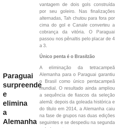
vantagem de dois gols construída
por seu goleiro. Nas finalizações
alternadas, Tah chutou para fora por
cima do gol e Canale converteu a
cobrança da vitória. O Paraguai
passou nos pênaltis pelo placar de 4
a 3.
Único penta é o Brasilzão
A eliminação da tetracampeã
Paraguai
Alemanha para o Paraguai garantiu
o Brasil como único pentacampeã
surpreende
mundial. O resultado ainda ampliou
e
a sequência de fiascos da seleção
elimina
alemã: depois da goleada histórica e
do título em 2014, a Alemanha caiu
a
na fase de grupos nas duas edições
Alemanha
seguintes e se despediu na segunda