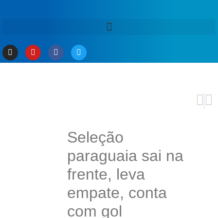
ANT
PRÓ
STJ: 
Após 
Seleção
paraguaia sai na
frente, leva
empate, conta
com gol